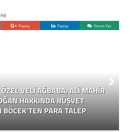
zdağ
Paylaş
Paylaş
Yorum Yaz
ÖZEL VELI AĞBABA, ALI MAHIR
OĞAN HAKKINDA RÜŞVET
N BÖCEK’TEN PARA TALEP
Ç
Y