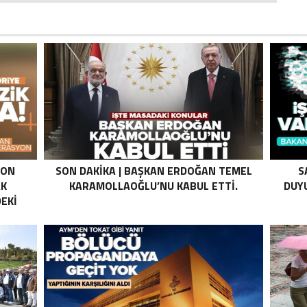
SON
SON DAKIKA | BAŞKAN ERDOĞAN TEMEL
S
AK
KARAMOLLAOĞLU’NU KABUL ETTI.
DUYU
EKI
Z HALE
K’DAN
LI
I .