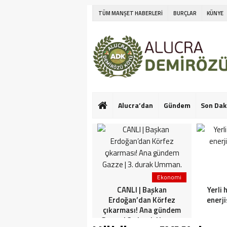
TÜM MANŞET HABERLERİ
BURÇLAR
KÜNYE
Alucra’dan
Gündem
Son Dak
Ekonomi
Ekonomi
Netanyahu’nun Türk
CANLI | Başkan
Yerli 
askeri korkusu! İlk kez
Erdoğan’dan Körfez
enerji
konuştu: Bu konuda güçlü
çıkarması! Ana gündem
görüşlerim var
Gazze | 3. durak Umman.