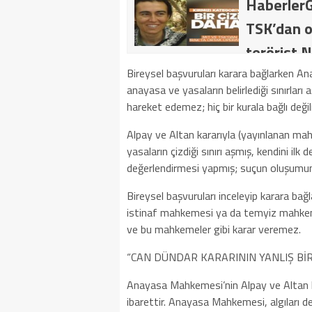
HaberlerG
TSK’dan o
terörist N
dakika: M
Bireysel başvuruları karara bağlarken An
anayasa ve yasaların belirlediği sınırlar
kategoride
hareket edemez; hiç bir kurala bağlı deği
getirildi .
Alpay ve Altan kararıyla (yayınlanan 
yasaların çizdiği sınırı aşmış, kendini il
değerlendirmesi yapmış; suçun oluşumunu
Bireysel başvuruları inceleyip karara b
istinaf mahkemesi ya da temyiz mahke
ve bu mahkemeler gibi karar veremez.
“CAN DÜNDAR KARARININ YANLIŞ Bİ
Anayasa Mahkemesi’nin Alpay ve Altan kar
ibarettir. Anayasa Mahkemesi, algıları 