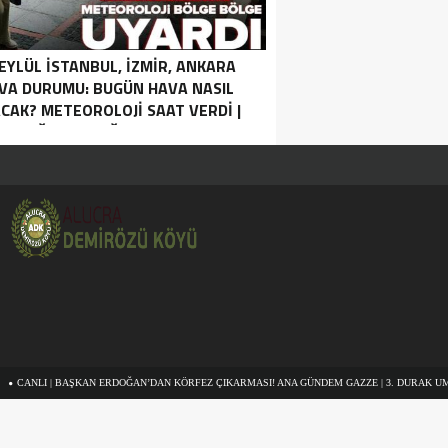
 EYLÜL İSTANBUL, İZMIR, ANKARA
VA DURUMU: BUGÜN HAVA NASIL
CAK? METEOROLOJI SAAT VERDI |
SAĞANAK YAĞIŞ UYARISI.
AŞKAN ERDOĞAN’DAN KÖRFEZ ÇIKARMASI! ANA GÜNDEM GAZZE | 3. DURAK UMMAN.
BA
LI TAŞPINAR ETKISIZ HALE GETIRILDI SON DAKIKA: MİT VE TSK’DAN ORTAK OPERASYON! 