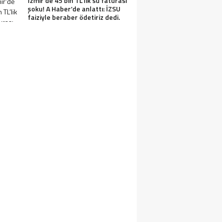
İzmir’de 45 bin TL’lik su faturası
şoku! A Haber’de anlattı: İZSU
faiziyle beraber ödetiriz dedi.