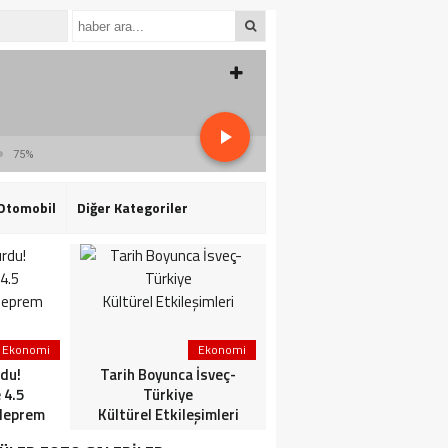
75%
Otomobil
Diğer Kategoriler
Ekonomi
Ekonomi
3. Sayfa
du!
Tarih Boyunca İsveç-
HaberlerGündem
 4.5
Türkiye
HaberleriSon dakika: Mİ
deprem
Kültürel Etkileşimleri
ve TSK’dan ortak
operasyon! Kırmızı