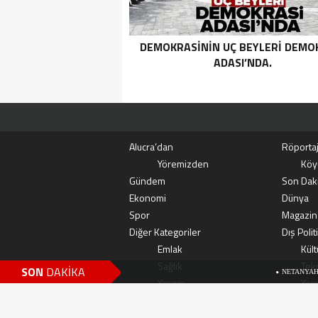
DEMOKRASININ UÇ BEYLERI DEMO
ADASI’NDA.
Alucra’dan
Röportaj
Yöremizden
Köy
Gündem
Son Dak
Ekonomi
Dünya
Spor
Magazin
Diğer Kategoriler
Dış Polit
Emlak
Kült
Sağlık
Tekn
SON
DAKİKA
NETANYAHU’NUN TÜRK A
Yaşam
Yem
HABERLERGÜNDEM HABERL