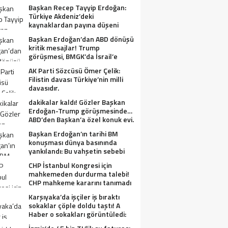
Başkan Recep Tayyip Erdoğan:
Türkiye Akdeniz’deki
kaynaklardan payına düşeni
alacak.
Başkan Erdoğan’dan ABD dönüşü
kritik mesajlar! Trump
görüşmesi, BMGK’da İsrail’e
tepkiler, Gazze ve Filistin
AK Parti Sözcüsü Ömer Çelik:
meselesi….
Filistin davası Türkiye’nin milli
davasıdır.
dakikalar kaldı! Gözler Başkan
Erdoğan-Trump görüşmesinde…
ABD’den Başkan’a özel konuk evi.
Başkan Erdoğan’ın tarihi BM
konuşması dünya basınında
yankılandı: Bu vahşetin sebebi
olabilir mi?
CHP İstanbul Kongresi için
mahkemeden durdurma talebi!
CHP mahkeme kararını tanımadı
Karşıyaka’da işçiler iş bıraktı
sokaklar çöple doldu taştı! A
Haber o sokakları görüntüledi:
Fareler cirit atıyor