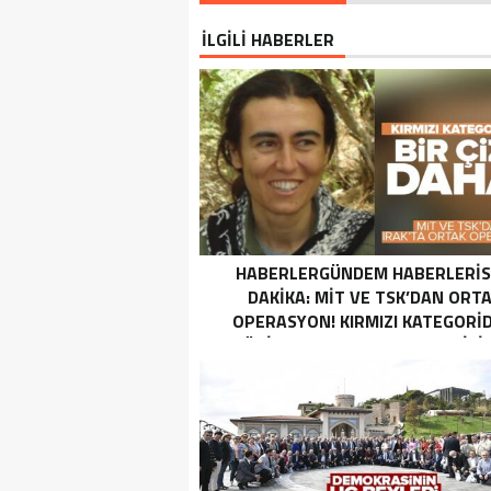
İLGİLİ HABERLER
HABERLERGÜNDEM HABERLERI
DAKIKA: MİT VE TSK’DAN ORT
OPERASYON! KIRMIZI KATEGORID
TERÖRIST NAZLI TAŞPINAR ETKISI
GETIRILDI SON DAKIKA: MİT VE TS
ORTAK OPERASYON! KIRMIZI
KATEGORIDEKI TERÖRIST NAZ
TAŞPINAR ETKISIZ HALE GETIRILD