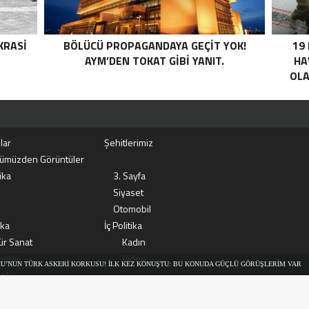
KRASI
BÖLÜCÜ PROPAGANDAYA GEÇIT YOK!
19
AYM’DEN TOKAT GIBI YANIT.
HA
OLA
lar
Şehitlerimiz
ümüzden Görüntüler
ika
3. Sayfa
Siyaset
Otomobil
ika
İç Politika
ür Sanat
Kadın
oloji
Video
SKERI KORKUSU! İLK KEZ KONUŞTU: BU KONUDA GÜÇLÜ GÖRÜŞLERIM VAR
CANLI | B
ek
ERISON DAKIKA: MİT VE TSK’DAN ORTAK OPERASYON! KIRMIZI KATEGORIDEKI TERÖRIST NAZ