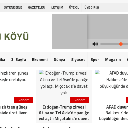
SİTENE EKLE
GAZETELER
İLETİŞİM
ÜYE OL
ÜYE GİRİŞİ
ika
3. Sayfa
Ekonomi
Dünya
Siyaset
Spor
Magazin
Ekonomi
Ekonomi
hızlı tren güneş
Erdoğan-Trump zirvesi
AFAD duyur
siyle üretiliyor.
Atina ve Tel Aviv’de paniğe
Balıkesir’de
yol açtı: Miçotakis’e davet
büyüklüğünde 
yok.