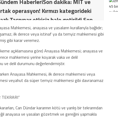
ündem HaberleriSon dakika: MİT ve
rtak operasyon! Kırmızı kategorideki
azlı Taşpınar etkisiz hale getirildi Son
İT ve TSK’dan ortak operasyon! Kırmızı
ayasa Mahkemesi, anayasa ve yasaların kurallarıyla bağlıdır;
ı aşamaz; ilk derece veya istinaf ya da temyiz mahkemesi gibi
ki terörist Nazlı Taşpınar etkisiz hale
lmiş gibi karar veremez.
mahkeme açıklamasına göre) Anayasa Mahkemesi; anayasa ve
k derece mahkemesi yerine koyarak vaka ve delil
 ve delil durumunu değerlendirmiştir.
ağlarken Anayasa Mahkemesi, ilk derece mahkemesi veya
mesi veyahut da süper temyiz mahkemesi gibi davranamaz
R TEKRARI”
arları, Can Dündar kararının kötü ve yanlış bir tekrarından
değil anayasa ve yasaları gözetmek ve gereğini yapmakla