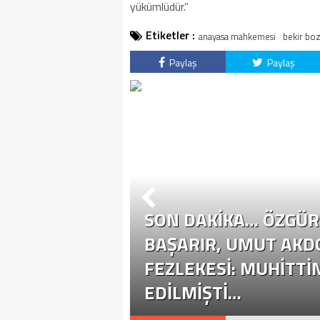
yükümlüdür.”
Etiketler :
anayasa mahkemesi
bekir bo
Paylaş
Paylaş
SON DAKİKA… ÖZGÜR 
ÜR ÖZEL
BAŞARIR, UMUT AKD
YASETE EHIL
FEZLEKESI: MUHITTI
EDILMIŞTI…