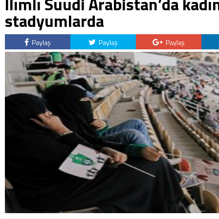
Ilımlı Suudi Arabistan’da kadın
stadyumlarda
Paylaş
Paylaş
Paylaş