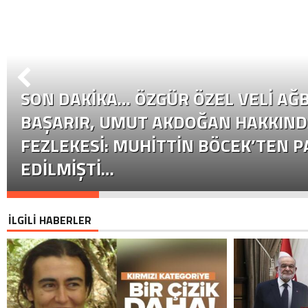
SON DAKİKA… ÖZGÜR ÖZEL VELI AĞB
BAŞARIR, UMUT AKDOĞAN HAKKIND
FEZLEKESI: MUHITTIN BÖCEK’TEN P
EDILMIŞTI…
İLGİLİ HABERLER