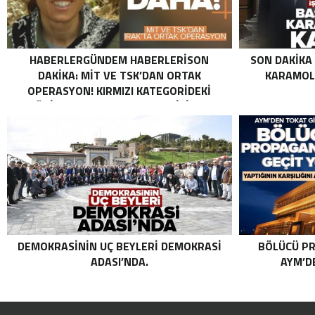
HABERLERGÜNDEM HABERLERISON
SON DAKIKA
DAKIKA: MİT VE TSK’DAN ORTAK
KARAMOLL
OPERASYON! KIRMIZI KATEGORIDEKI
TERÖRIST NAZLI TAŞPINAR ETKISIZ HALE
GETIRILDI SON DAKIKA: MİT VE TSK’DAN
ORTAK OPERASYON! KIRMIZI
KATEGORIDEKI TERÖRIST NAZLI
TAŞPINAR ETKISIZ HALE GETIRILDI .
DEMOKRASININ UÇ BEYLERI DEMOKRASI
BÖLÜCÜ PR
ADASI’NDA.
AYM’DE