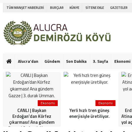
TÜM MANŞET HABERLERİ
BURÇLAR
KÜNYE
SİTENE EKLE
GAZETELER
Alucra’dan
Gündem
Son Dakika
3. Sayfa
Ekonomi
Ekonomi
Ekonomi
CANLI | Başkan
Yerli hızlı tren güneş
Erd
Erdoğan’dan Körfez
enerjisiyle üretiliyor.
Atina
çıkarması! Ana gündem
yol a
Gazze | 3. durak Umman.