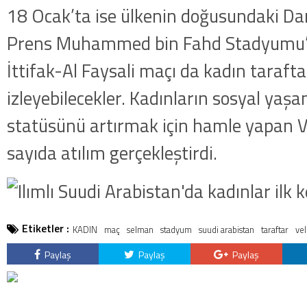
18 Ocak’ta ise ülkenin doğusundaki 
Prens Muhammed bin Fahd Stadyumu’
İttifak-Al Faysali maçı da kadın tarafta
izleyebilecekler. Kadınların sosyal yaşa
statüsünü artırmak için hamle yapan V
sayıda atılım gerçekleştirdi.
Etiketler :
KADIN
maç
selman
stadyum
suudi arabistan
taraftar
vel
Paylaş
Paylaş
Paylaş