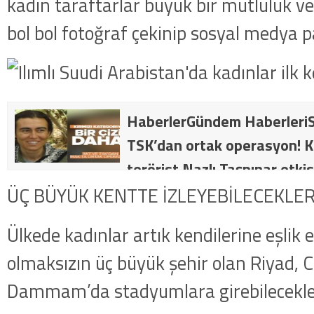
kadın taraftarlar büyük bir mutluluk v
bol bol fotoğraf çekinip sosyal medya pa
HaberlerGündem HaberleriS
TSK’dan ortak operasyon! Kı
terörist Nazlı Taşpınar etkis
dakika: MİT ve TSK’dan orta
ÜÇ BÜYÜK KENTTE İZLEYEBİLECEKLE
kategorideki terörist Nazlı 
Ülkede kadınlar artık kendilerine eşlik 
getirildi .
olmaksızın üç büyük şehir olan Riyad, C
Dammam’da stadyumlara girebilecekle