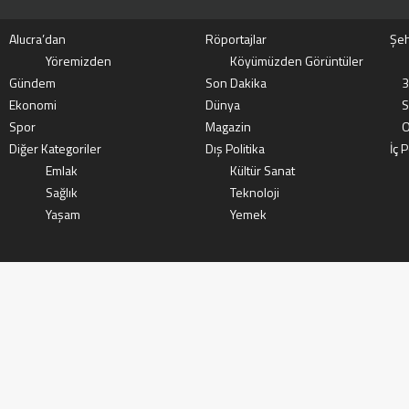
Alucra’dan
Röportajlar
Şeh
Yöremizden
Köyümüzden Görüntüler
Gündem
Son Dakika
3
Ekonomi
Dünya
S
Spor
Magazin
O
Diğer Kategoriler
Dış Politika
İç P
Emlak
Kültür Sanat
Sağlık
Teknoloji
Yaşam
Yemek