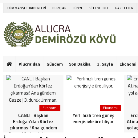
TÜM MANŞET HABERLERİ
BURÇLAR
KÜNYE
SİTENE EKLE
GAZETELER
Alucra’dan
Gündem
Son Dakika
3. Sayfa
Ekonomi
Ekonomi
Ekonomi
CANLI | Başkan
Yerli hızlı tren güneş
Erd
Erdoğan’dan Körfez
enerjisiyle üretiliyor.
Atina
çıkarması! Ana gündem
yol a
Gazze | 3. durak Umman.