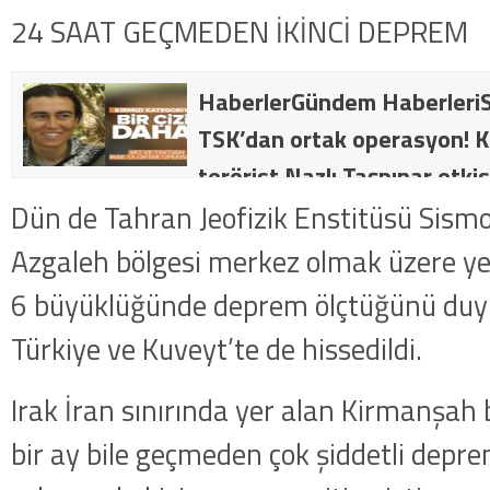
24 SAAT GEÇMEDEN İKİNCİ DEPREM
HaberlerGündem HaberleriS
TSK’dan ortak operasyon! Kı
terörist Nazlı Taşpınar etkis
dakika: MİT ve TSK’dan orta
Dün de Tahran Jeofizik Enstitüsü Sismo
kategorideki terörist Nazlı 
Azgaleh bölgesi merkez olmak üzere ye
getirildi .
6 büyüklüğünde deprem ölçtüğünü duyu
Türkiye ve Kuveyt’te de hissedildi.
Irak İran sınırında yer alan Kirmanşah
bir ay bile geçmeden çok şiddetli dep