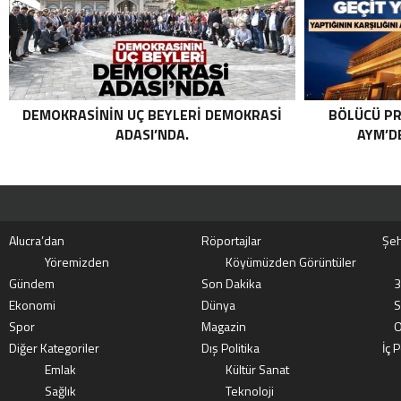
TAŞPINAR ETKISIZ HALE GETIRILDI .
DEMOKRASININ UÇ BEYLERI DEMOKRASI
BÖLÜCÜ PR
ADASI’NDA.
AYM’DE
Alucra’dan
Röportajlar
Şeh
Yöremizden
Köyümüzden Görüntüler
Gündem
Son Dakika
3
Ekonomi
Dünya
S
Spor
Magazin
O
Diğer Kategoriler
Dış Politika
İç P
Emlak
Kültür Sanat
Sağlık
Teknoloji