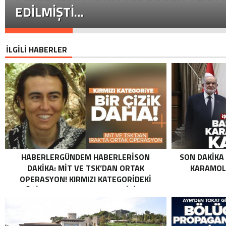
EDILMIŞTI…
İLGİLİ HABERLER
HABERLERGÜNDEM HABERLERISON
SON DAKIKA
DAKIKA: MİT VE TSK’DAN ORTAK
KARAMOLL
OPERASYON! KIRMIZI KATEGORIDEKI
TERÖRIST NAZLI TAŞPINAR ETKISIZ HALE
GETIRILDI SON DAKIKA: MİT VE TSK’DAN
ORTAK OPERASYON! KIRMIZI
KATEGORIDEKI TERÖRIST NAZLI