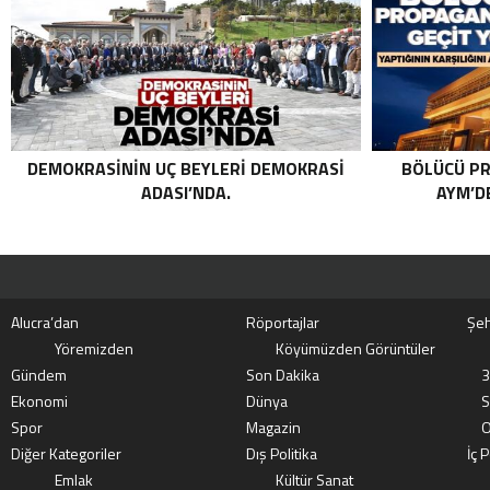
KATEGORIDEKI TERÖRIST NAZLI
TAŞPINAR ETKISIZ HALE GETIRILDI .
DEMOKRASININ UÇ BEYLERI DEMOKRASI
BÖLÜCÜ PR
ADASI’NDA.
AYM’DE
Alucra’dan
Röportajlar
Şeh
Yöremizden
Köyümüzden Görüntüler
Gündem
Son Dakika
3
Ekonomi
Dünya
S
Spor
Magazin
O
Diğer Kategoriler
Dış Politika
İç P
Emlak
Kültür Sanat