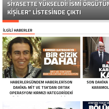
SIYASETTE YÜKSELDI! İSMI ÖRGÜTÜN
KIŞILER” LISTESINDE ÇIKTI
İLGİLİ HABERLER
HABERLERGÜNDEM HABERLERISON
SON DAKIKA
DAKIKA: MİT VE TSK’DAN ORTAK
KARAMOLL
OPERASYON! KIRMIZI KATEGORIDEKI
TERÖRIST NAZLI TAŞPINAR ETKISIZ HALE
GETIRILDI SON DAKIKA: MİT VE TSK’DAN
ORTAK OPERASYON! KIRMIZI