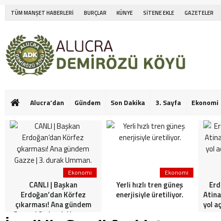
TÜM MANŞET HABERLERİ
BURÇLAR
KÜNYE
SİTENE EKLE
GAZETELER
Alucra’dan
Gündem
Son Dakika
3. Sayfa
Ekonomi
Ekonomi
Ekonomi
CANLI | Başkan
Yerli hızlı tren güneş
Erd
Erdoğan’dan Körfez
enerjisiyle üretiliyor.
Atina
çıkarması! Ana gündem
yol a
Gazze | 3. durak Umman.