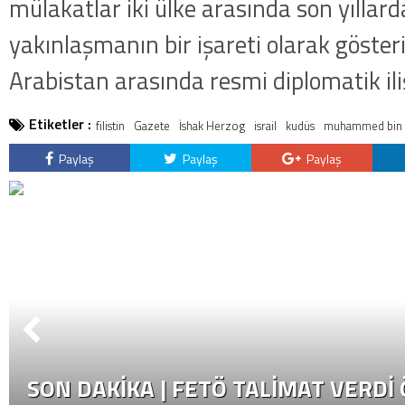
mülakatlar iki ülke arasında son yıllar
yakınlaşmanın bir işareti olarak gösterili
Arabistan arasında resmi diplomatik il
Etiketler :
filistin
Gazete
İshak Herzog
israil
kudüs
muhammed bin 
Paylaş
Paylaş
Paylaş
SON DAKİKA | FETÖ TALIMAT VERDI