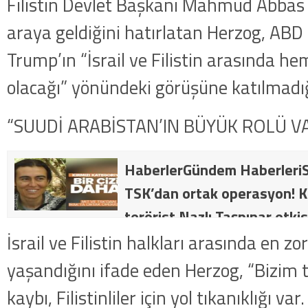
Filistin Devlet Başkanı Mahmud Abbas il
araya geldiğini hatırlatan Herzog, AB
Trump’ın “İsrail ve Filistin arasında he
olacağı” yönündeki görüşüne katılmadığ
“SUUDİ ARABİSTAN’IN BÜYÜK ROLÜ V
HaberlerGündem HaberleriS
TSK’dan ortak operasyon! Kı
terörist Nazlı Taşpınar etkis
dakika: MİT ve TSK’dan orta
İsrail ve Filistin halkları arasında en zo
kategorideki terörist Nazlı 
yaşandığını ifade eden Herzog, “Bizim 
getirildi .
kaybı, Filistinliler için yol tıkanıklığı v