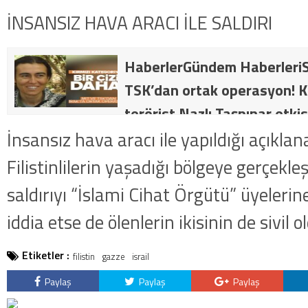
İNSANSIZ HAVA ARACI İLE SALDIRI
HaberlerGündem HaberleriS
TSK’dan ortak operasyon! Kı
terörist Nazlı Taşpınar etkis
dakika: MİT ve TSK’dan orta
İnsansız hava aracı ile yapıldığı açıklana
kategorideki terörist Nazlı 
Filistinlilerin yaşadığı bölgeye gerçekleşti
getirildi .
saldırıyı “İslami Cihat Örgütü” üyelerin
iddia etse de ölenlerin ikisinin de sivil ol
Etiketler :
filistin
gazze
israil
Paylaş
Paylaş
Paylaş