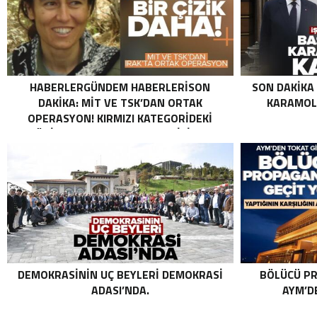
HABERLERGÜNDEM HABERLERISON
SON DAKIKA
DAKIKA: MİT VE TSK’DAN ORTAK
KARAMOLL
OPERASYON! KIRMIZI KATEGORIDEKI
TERÖRIST NAZLI TAŞPINAR ETKISIZ HALE
GETIRILDI SON DAKIKA: MİT VE TSK’DAN
ORTAK OPERASYON! KIRMIZI
KATEGORIDEKI TERÖRIST NAZLI
TAŞPINAR ETKISIZ HALE GETIRILDI .
DEMOKRASININ UÇ BEYLERI DEMOKRASI
BÖLÜCÜ PR
ADASI’NDA.
AYM’DE