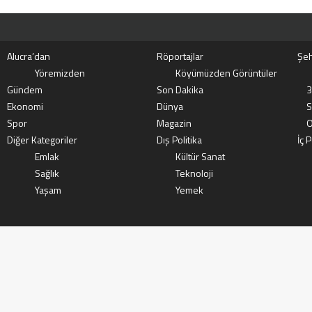
Alucra’dan
Röportajlar
Şeh
Yöremizden
Köyümüzden Görüntüler
Gündem
Son Dakika
3
Ekonomi
Dünya
S
Spor
Magazin
O
Diğer Kategoriler
Dış Politika
İç P
Emlak
Kültür Sanat
Sağlık
Teknoloji
Yaşam
Yemek