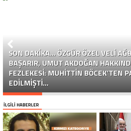
SON DAKİKA… ÖZGÜR ÖZEL VELI AĞB
BAŞARIR, UMUT AKDOĞAN HAKKIND
FEZLEKESI: MUHITTIN BÖCEK’TEN P
EDILMIŞTI…
İLGİLİ HABERLER