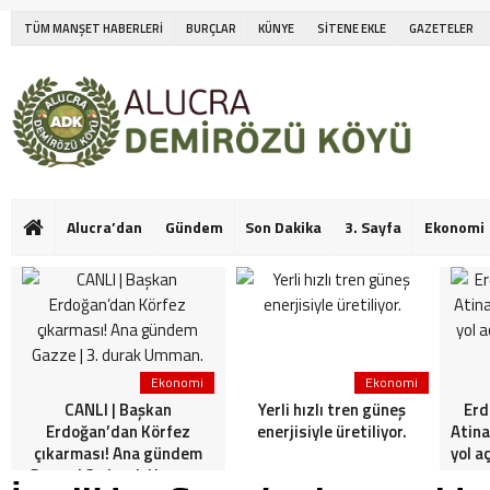
TÜM MANŞET HABERLERİ
BURÇLAR
KÜNYE
SİTENE EKLE
GAZETELER
Alucra’dan
Gündem
Son Dakika
3. Sayfa
Ekonomi
Ekonomi
Ekonomi
CANLI | Başkan
Yerli hızlı tren güneş
Erd
Erdoğan’dan Körfez
enerjisiyle üretiliyor.
Atina
çıkarması! Ana gündem
yol a
Gazze | 3. durak Umman.