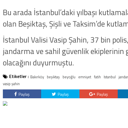
kategorideki terörist Nazlı 
Bu arada İstanbul’daki yılbaşı kutlamal
getirildi .
olan Beşiktaş, Şişli ve Taksim’de kutlama
İstanbul Valisi Vasip Şahin, 37 bin polis
jandarma ve sahil güvenlik ekiplerinin 
olacağını duyurmuştu.
Etiketler :
Bakırköy
beşiktaş
beyoğlu
emniyet
fatih
İstanbul
janda
vasip şahin
Paylaş
Paylaş
Paylaş