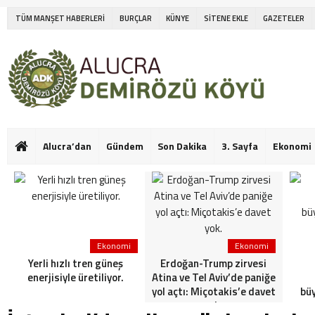
TÜM MANŞET HABERLERİ
BURÇLAR
KÜNYE
SİTENE EKLE
GAZETELER
Alucra’dan
Gündem
Son Dakika
3. Sayfa
Ekonomi
Ekonomi
Ekonomi
Yerli hızlı tren güneş
Erdoğan-Trump zirvesi
enerjisiyle üretiliyor.
Atina ve Tel Aviv’de paniğe
yol açtı: Miçotakis’e davet
bü
yok.