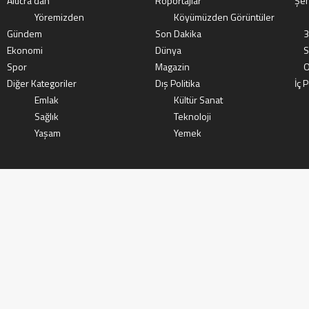
Alucra’dan
Röportajlar
Şeh
Yöremizden
Köyümüzden Görüntüler
Gündem
Son Dakika
3
Ekonomi
Dünya
S
Spor
Magazin
O
Diğer Kategoriler
Dış Politika
İç P
Emlak
Kültür Sanat
Sağlık
Teknoloji
Yaşam
Yemek