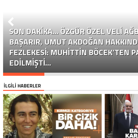
SON DAKİKA… ÖZGÜR ÖZEL VELI AĞB
BAŞARIR, UMUT AKDOĞAN HAKKIND
FEZLEKESI: MUHITTIN BÖCEK’TEN P
EDILMIŞTI…
İLGİLİ HABERLER