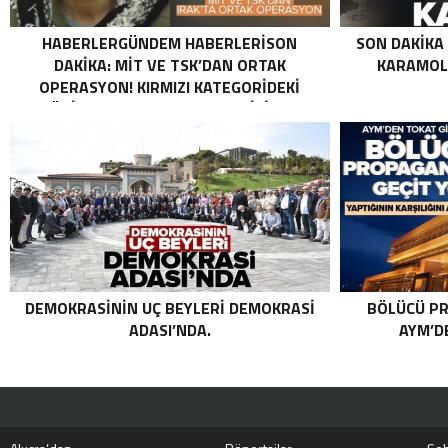
HABERLERGÜNDEM HABERLERISON
SON DAKIKA
DAKIKA: MİT VE TSK’DAN ORTAK
KARAMOLL
OPERASYON! KIRMIZI KATEGORIDEKI
TERÖRIST NAZLI TAŞPINAR ETKISIZ HALE
GETIRILDI SON DAKIKA: MİT VE TSK’DAN
ORTAK OPERASYON! KIRMIZI
KATEGORIDEKI TERÖRIST NAZLI
TAŞPINAR ETKISIZ HALE GETIRILDI .
DEMOKRASININ UÇ BEYLERI DEMOKRASI
BÖLÜCÜ PR
ADASI’NDA.
AYM’DE