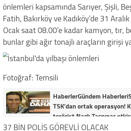
önlemleri kapsamında Sarıyer, Şişli, Be
Fatih, Bakırköy ve Kadıköy’de 31 Aralı
Ocak saat 08.00’e kadar kamyon, tır, b
bunlar gibi ağır tonajlı araçların girişi 
Fotoğraf: Temsili
HaberlerGündem HaberleriS
TSK’dan ortak operasyon! Kı
terörist Nazlı Taşpınar etkis
dakika: MİT ve TSK’dan orta
37 BİN POLİS GÖREVLİ OLACAK