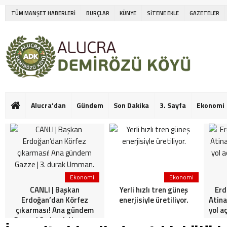
TÜM MANŞET HABERLERİ
BURÇLAR
KÜNYE
SİTENE EKLE
GAZETELER
Alucra’dan
Gündem
Son Dakika
3. Sayfa
Ekonomi
Ekonomi
Ekonomi
CANLI | Başkan
Yerli hızlı tren güneş
Erd
Erdoğan’dan Körfez
enerjisiyle üretiliyor.
Atina
çıkarması! Ana gündem
yol a
Gazze | 3. durak Umman.