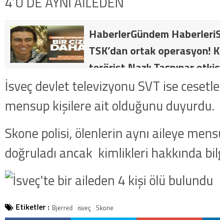
4’Ü DE AYNI AİLEDEN
HaberlerGündem HaberleriS
TSK’dan ortak operasyon! Kı
terörist Nazlı Taşpınar etkis
dakika: MİT ve TSK’dan orta
İsveç devlet televizyonu SVT ise cesetle
kategorideki terörist Nazlı 
mensup kişilere ait olduğunu duyurdu.
getirildi .
Skone polisi, ölenlerin aynı aileye men
doğruladı ancak kimlikleri hakkında bil
Etiketler :
Bjerred
isveç
Skone