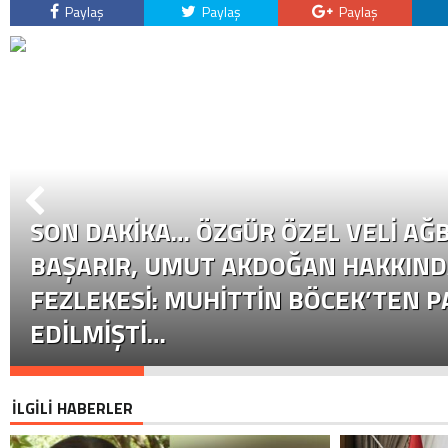
Paylaş
Paylaş
Paylaş
SON DAKİKA… ÖZGÜR ÖZEL VELI AĞB
BAŞARIR, UMUT AKDOĞAN HAKKIND
FEZLEKESI: MUHITTIN BÖCEK’TEN P
EDILMIŞTI…
İLGİLİ HABERLER