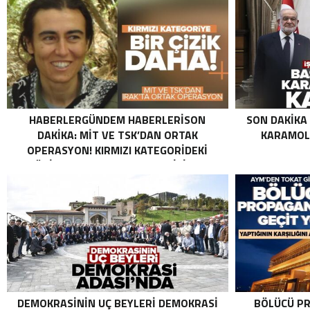
HABERLERGÜNDEM HABERLERISON
SON DAKIKA
DAKIKA: MİT VE TSK’DAN ORTAK
KARAMOLL
OPERASYON! KIRMIZI KATEGORIDEKI
TERÖRIST NAZLI TAŞPINAR ETKISIZ HALE
GETIRILDI SON DAKIKA: MİT VE TSK’DAN
ORTAK OPERASYON! KIRMIZI
KATEGORIDEKI TERÖRIST NAZLI
TAŞPINAR ETKISIZ HALE GETIRILDI .
DEMOKRASININ UÇ BEYLERI DEMOKRASI
BÖLÜCÜ PR