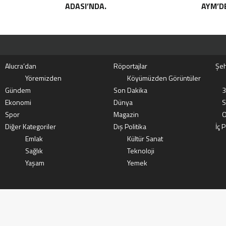
ADASI’NDA.
AYM’DE
Alucra’dan
Röportajlar
Şeh
Yöremizden
Köyümüzden Görüntüler
Gündem
Son Dakika
3
Ekonomi
Dünya
S
Spor
Magazin
O
Diğer Kategoriler
Dış Politika
İç P
Emlak
Kültür Sanat
Sağlık
Teknoloji
Yaşam
Yemek