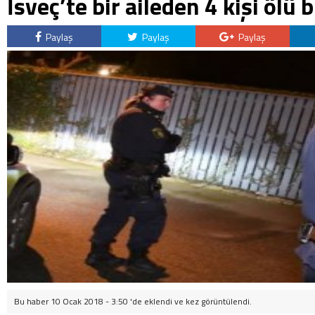
İsveç’te bir aileden 4 kişi ölü
Paylaş
Paylaş
Paylaş
Bu haber 10 Ocak 2018 - 3:50 'de eklendi ve
kez görüntülendi.