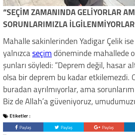
“SEÇİM ZAMANINDA GELİYORLAR AM
SORUNLARIMIZLA İLGİLENMİYORLAR
Mahalle sakinlerinden Yadigar Çelik ise 
yalnızca
seçim
döneminde mahallede ol
şunları söyledi: “Deprem değil, hasar a
olsa bir deprem bu kadar etkilemezdi. 
buradan ayrılmıyorlar, ama sorunlarımız
Biz de Allah’a güveniyoruz, umudumuzu
Etiketler :
Paylaş
Paylaş
Paylaş