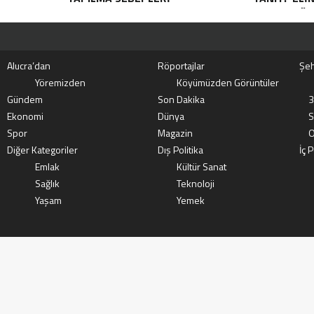
ÖP
Alucra’dan
Röportajlar
Şeh
Yöremizden
Köyümüzden Görüntüler
Gündem
Son Dakika
3
Ekonomi
Dünya
S
Spor
Magazin
O
Diğer Kategoriler
Dış Politika
İç P
Emlak
Kültür Sanat
Sağlık
Teknoloji
Yaşam
Yemek