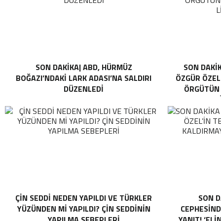
SON DAKİKA| ABD, HÜRMÜZ
SON DAKİK
BOĞAZI’NDAKI LARK ADASI’NA SALDIRI
ÖZGÜR ÖZEL 
DÜZENLEDI
ÖRGÜTÜN “
L
ÇIN SEDDI NEDEN YAPILDI VE TÜRKLER
SON D
YÜZÜNDEN MI YAPILDI? ÇIN SEDDININ
CEPHESINDE
YAPILMA SEBEPLERI
YANIT! ‘ELI