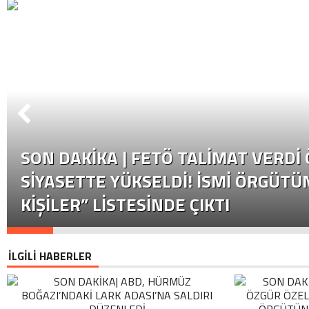
SON DAKİKA | FETÖ TALIMAT VERDI
SIYASETTE YÜKSELDI! İSMI ÖRGÜTÜN
KIŞILER” LISTESINDE ÇIKTI
İLGİLİ HABERLER