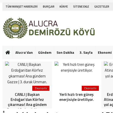
TÜM MANŞET HABERLERİ
BURÇLAR
KÜNYE
SİTENE EKLE
GAZETELER
Alucra’dan
Gündem
Son Dakika
3. Sayfa
Ekonomi
Ekonomi
Ekonomi
CANLI | Başkan
Yerli hızlı tren güneş
Erd
Erdoğan’dan Körfez
enerjisiyle üretiliyor.
Atina
çıkarması! Ana gündem
yol a
Gazze | 3. durak Umman.