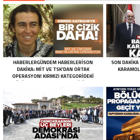
HABERLERGÜNDEM HABERLERISON
SON DAKIKA
DAKIKA: MİT VE TSK’DAN ORTAK
KARAMOLL
OPERASYON! KIRMIZI KATEGORIDEKI
TERÖRIST NAZLI TAŞPINAR ETKISIZ HALE
GETIRILDI SON DAKIKA: MİT VE TSK’DAN
ORTAK OPERASYON! KIRMIZI
KATEGORIDEKI TERÖRIST NAZLI
TAŞPINAR ETKISIZ HALE GETIRILDI .