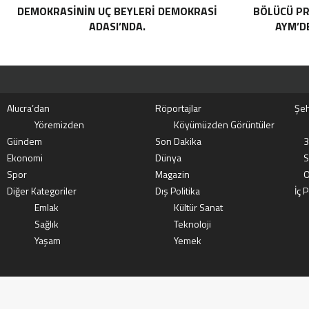
DEMOKRASININ UÇ BEYLERI DEMOKRASI
BÖLÜCÜ PR
ADASI’NDA.
AYM’DE
Alucra’dan
Röportajlar
Şeh
Yöremizden
Köyümüzden Görüntüler
Gündem
Son Dakika
3
Ekonomi
Dünya
S
Spor
Magazin
O
Diğer Kategoriler
Dış Politika
İç P
Emlak
Kültür Sanat
Sağlık
Teknoloji
Yaşam
Yemek