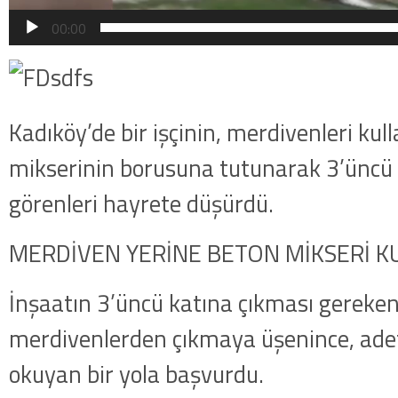
00:00
Kadıköy’de bir işçinin, merdivenleri ku
mikserinin borusuna tutunarak 3’üncü 
görenleri hayrete düşürdü.
MERDİVEN YERİNE BETON MİKSERİ K
İnşaatın 3’üncü katına çıkması gereken 
merdivenlerden çıkmaya üşenince, ad
okuyan bir yola başvurdu.