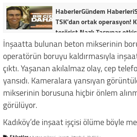
HaberlerGündem HaberleriS
TSK’dan ortak operasyon! Kı
terörist Nazlı Taşpınar etkis
dakika: MİT ve TSK’dan orta
İnşaatta bulunan beton mikserinin bor
kategorideki terörist Nazlı 
operatörün boruyu kaldırmasıyla inşaa
getirildi .
çıktı. Yaşanan akılalmaz olay, cep tele
yansıdı. Kameralara yansıyan görüntüle
mikserinin borusuna hiçbir önlem alı
görülüyor.
Kadıköy’de inşaat işçisi ölüme böyle 
Etiketler :