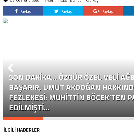
beton mikseri
inşaat
İstanbul
Kadıköy
Paylaş
Paylaş
Paylaş
SON DAKİKA… ÖZGÜR ÖZEL VELI AĞB
BAŞARIR, UMUT AKDOĞAN HAKKIND
FEZLEKESI: MUHITTIN BÖCEK’TEN P
EDILMIŞTI…
İLGİLİ HABERLER