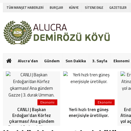
TÜM MANŞET HABERLERİ
BURÇLAR
KÜNYE
SİTENE EKLE
GAZETELER
Alucra’dan
Gündem
Son Dakika
3. Sayfa
Ekonomi
Ekonomi
Ekonomi
CANLI | Başkan
Yerli hızlı tren güneş
Erd
Erdoğan’dan Körfez
enerjisiyle üretiliyor.
Atina
çıkarması! Ana gündem
yol a
Gazze | 3. durak Umman.