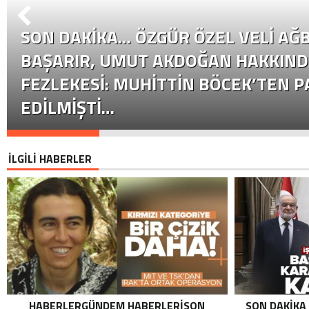
SON DAKİKA… ÖZGÜR ÖZEL VELI AĞB
BAŞARIR, UMUT AKDOĞAN HAKKIND
FEZLEKESI: MUHITTIN BÖCEK’TEN P
EDILMIŞTI…
İLGİLİ HABERLER
HABERLERGÜNDEM HABERLERISON
SON DAKIKA