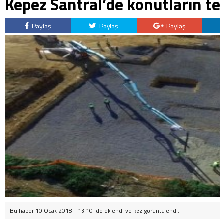
Kepez Santral’de konutların te
Paylaş
Paylaş
Paylaş
Bu haber 10 Ocak 2018 - 13:10 'de eklendi ve
kez görüntülendi.