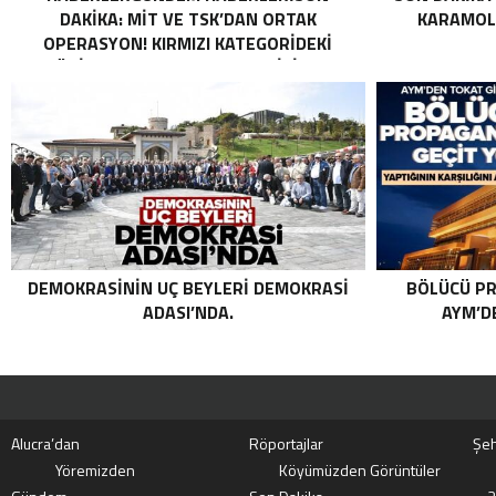
DAKIKA: MİT VE TSK’DAN ORTAK
KARAMOLL
OPERASYON! KIRMIZI KATEGORIDEKI
TERÖRIST NAZLI TAŞPINAR ETKISIZ HALE
GETIRILDI SON DAKIKA: MİT VE TSK’DAN
ORTAK OPERASYON! KIRMIZI
KATEGORIDEKI TERÖRIST NAZLI
TAŞPINAR ETKISIZ HALE GETIRILDI .
DEMOKRASININ UÇ BEYLERI DEMOKRASI
BÖLÜCÜ PR
ADASI’NDA.
AYM’DE
Alucra’dan
Röportajlar
Şeh
Yöremizden
Köyümüzden Görüntüler