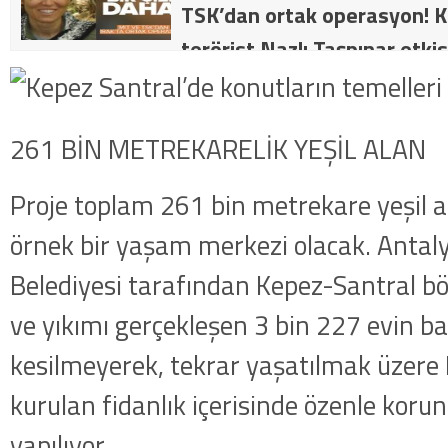
TSK’dan ortak operasyon! Kı
terörist Nazlı Taşpınar etkis
dakika: MİT ve TSK’dan orta
kategorideki terörist Nazlı 
261 BİN METREKARELİK YEŞİL ALAN
getirildi .
Proje toplam 261 bin metrekare yeşil a
örnek bir yaşam merkezi olacak. Antal
Belediyesi tarafından Kepez-Santral b
ve yıkımı gerçekleşen 3 bin 227 evin b
kesilmeyerek, tekrar yaşatılmak üzere
kurulan fidanlık içerisinde özenle koru
yapılıyor.