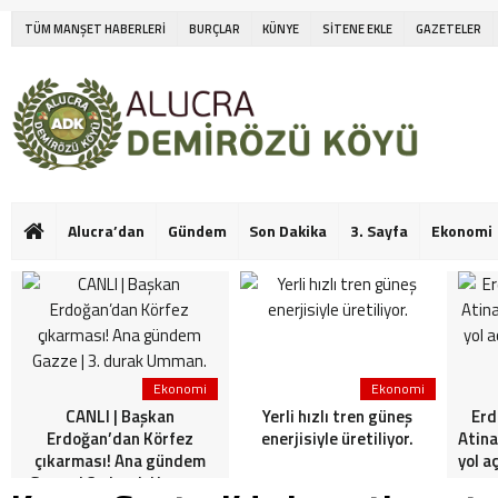
TÜM MANŞET HABERLERİ
BURÇLAR
KÜNYE
SİTENE EKLE
GAZETELER
Alucra’dan
Gündem
Son Dakika
3. Sayfa
Ekonomi
Ekonomi
Ekonomi
CANLI | Başkan
Yerli hızlı tren güneş
Erd
Erdoğan’dan Körfez
enerjisiyle üretiliyor.
Atina
çıkarması! Ana gündem
yol a
Gazze | 3. durak Umman.