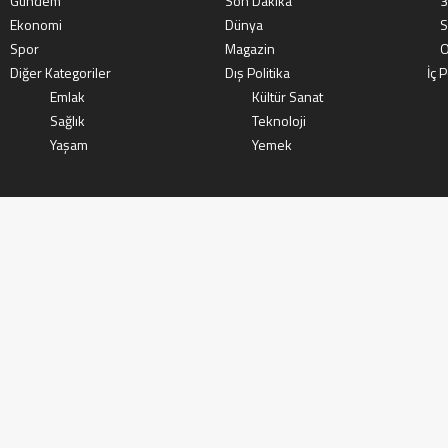
Gündem
Son Dakika
3
Ekonomi
Dünya
S
Spor
Magazin
O
Diğer Kategoriler
Dış Politika
İç P
Emlak
Kültür Sanat
Sağlık
Teknoloji
Yaşam
Yemek