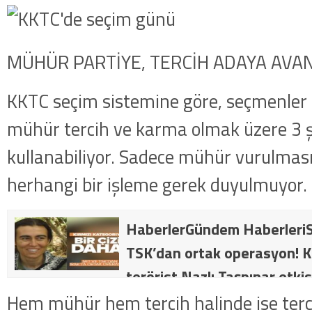
MÜHÜR PARTİYE, TERCİH ADAYA AVAN
KKTC seçim sistemine göre, seçmenler 
mühür tercih ve karma olmak üzere 3 ş
kullanabiliyor. Sadece mühür vurulma
herhangi bir işleme gerek duyulmuyor.
HaberlerGündem HaberleriS
TSK’dan ortak operasyon! Kı
terörist Nazlı Taşpınar etkis
dakika: MİT ve TSK’dan orta
Hem mühür hem tercih halinde ise ter