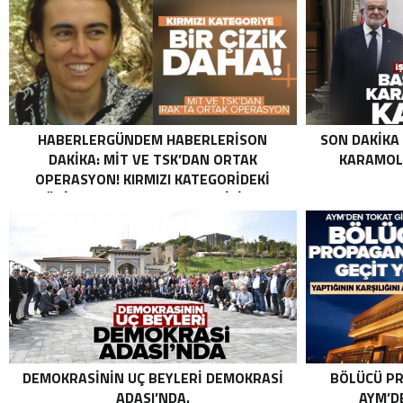
HABERLERGÜNDEM HABERLERISON
SON DAKIKA
DAKIKA: MİT VE TSK’DAN ORTAK
KARAMOLL
OPERASYON! KIRMIZI KATEGORIDEKI
TERÖRIST NAZLI TAŞPINAR ETKISIZ HALE
GETIRILDI SON DAKIKA: MİT VE TSK’DAN
ORTAK OPERASYON! KIRMIZI
KATEGORIDEKI TERÖRIST NAZLI
TAŞPINAR ETKISIZ HALE GETIRILDI .
DEMOKRASININ UÇ BEYLERI DEMOKRASI
BÖLÜCÜ PR
ADASI’NDA.
AYM’DE