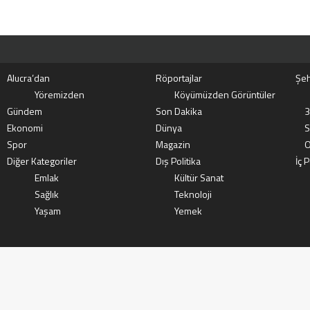
Alucra’dan
Röportajlar
Şeh
Yöremizden
Köyümüzden Görüntüler
Gündem
Son Dakika
3
Ekonomi
Dünya
S
Spor
Magazin
O
Diğer Kategoriler
Dış Politika
İç P
Emlak
Kültür Sanat
Sağlık
Teknoloji
Yaşam
Yemek