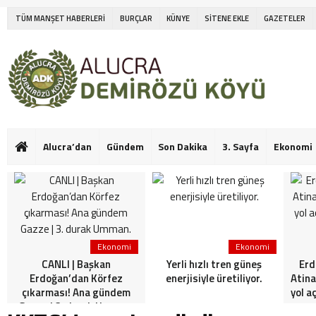
TÜM MANŞET HABERLERİ
BURÇLAR
KÜNYE
SİTENE EKLE
GAZETELER
Alucra’dan
Gündem
Son Dakika
3. Sayfa
Ekonomi
Ekonomi
Ekonomi
CANLI | Başkan
Yerli hızlı tren güneş
Erd
Erdoğan’dan Körfez
enerjisiyle üretiliyor.
Atina
çıkarması! Ana gündem
yol a
Gazze | 3. durak Umman.