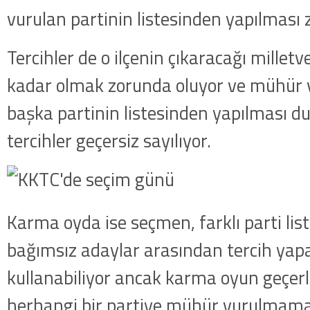
kategorideki terörist Nazlı 
vurulan partinin listesinden yapılması 
getirildi .
Tercihler de o ilçenin çıkaracağı milletve
kadar olmak zorunda oluyor ve mühür v
başka partinin listesinden yapılması 
tercihler geçersiz sayılıyor.
Karma oyda ise seçmen, farklı parti lis
bağımsız adaylar arasından tercih yap
kullanabiliyor ancak karma oyun geçerli
herhangi bir partiye mühür vurulmamas