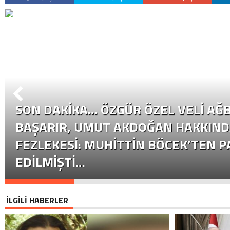
SON DAKİKA… ÖZGÜR ÖZEL VELI AĞB
BAŞARIR, UMUT AKDOĞAN HAKKIND
FEZLEKESI: MUHITTIN BÖCEK’TEN P
EDILMIŞTI…
İLGİLİ HABERLER