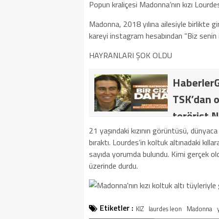
Popun kraliçesi Madonna’nın kızı Lourd
Madonna, 2018 yılına ailesiyle birlikte gi
kareyi instagram hesabından “Biz senin i
HAYRANLARI ŞOK OLDU
HaberlerG
TSK’dan o
terörist N
dakika: M
21 yaşındaki kızının görüntüsü, dünyaca ü
bıraktı. Lourdes’in koltuk altınadaki kıllar
kategoride
sayıda yorumda bulundu. Kimi gerçek old
getirildi .
üzerinde durdu.
Etiketler :
KIZ
laurdes leon
Madonna