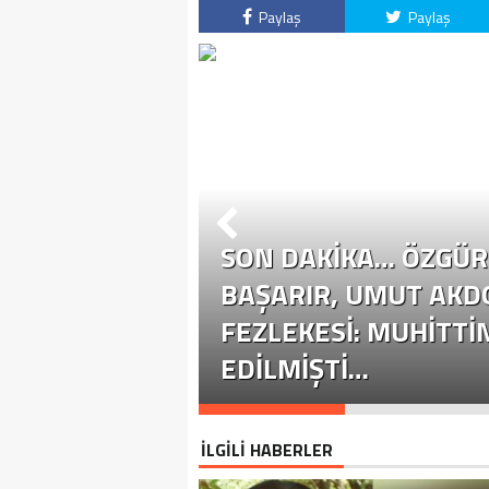
Paylaş
Paylaş
SON DAKİKA… ÖZGÜR 
ÜR ÖZEL
BAŞARIR, UMUT AKD
YASETE EHIL
FEZLEKESI: MUHITTI
EDILMIŞTI…
İLGİLİ HABERLER