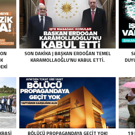
SON
SON DAKIKA | BAŞKAN ERDOĞAN TEMEL
S
AK
KARAMOLLAOĞLU’NU KABUL ETTI.
DUYU
EKI
Z HALE
K’DAN
LI
I .
KRASI
BÖLÜCÜ PROPAGANDAYA GEÇIT YOK!
19