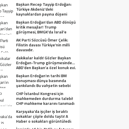
Başkan Recep Tayyip Erdoğan:
Türkiye Akdeniz’deki
kaynaklardan payına düşeni
alacak.
Başkan Erdoğan’dan ABD dönüşü
kritik mesajlar! Trump
görüşmesi, BMGK’da İsrail’e
tepkiler, Gazze ve Filistin
AK Parti Sözcüsü Ömer Çelik:
meselesi….
Filistin davası Türkiye’nin milli
davasıdır.
dakikalar kaldı! Gözler Başkan
Erdoğan-Trump görüşmesinde…
ABD’den Başkan’a özel konuk evi.
Başkan Erdoğan’ın tarihi BM
konuşması dünya basınında
yankılandı: Bu vahşetin sebebi
olabilir mi?
CHP İstanbul Kongresi için
mahkemeden durdurma talebi!
CHP mahkeme kararını tanımadı
Karşıyaka’da işçiler iş bıraktı
sokaklar çöple doldu taştı! A
Haber o sokakları görüntüledi:
Fareler cirit atıyor