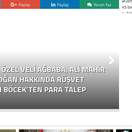
Paylaş
Paylaş
Yorum Yaz
ÖZEL VELI AĞBABA, ALI MAHIR
OĞAN HAKKINDA RÜŞVET
N BÖCEK’TEN PARA TALEP
Ç
Y