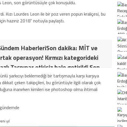
es Leon, son görüntüsüyle çok konuşuldu.
rdi. Kızı Lourdes Leon ile bir poz veren popun kraliçesi, bu
çin hazırız 2018” notuyla paylaştı.
ündem HaberleriSon dakika: MİT ve
rtak operasyon! Kırmızı kategorideki
azlı Taşpınar etkisiz hale getirildi Son
İT ve TSK’dan ortak operasyon! Kırmızı
nlü şarkıcıyı beklemediği bir tartışmayla karşı karşıya
a dikkat çeken takipçileri, bu görüntüyle ilgili olarak çok
ki terörist Nazlı Taşpınar etkisiz hale
uğuna inanırken kimileri ise photoshop olma ihtimali
yeni yıl