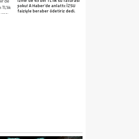
İzmir’de 45 bin TL’lik su faturası
şoku! A Haber’de anlattı: İZSU
faiziyle beraber ödetiriz dedi.
IN SEDDI NEDEN YAPILDI VE TÜRKLER 
APILDI? ÇIN SEDDININ YAPILMA SEBEPL