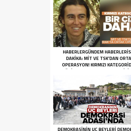
HABERLERGÜNDEM HABERLERI
DAKIKA: MİT VE TSK’DAN ORT
OPERASYON! KIRMIZI KATEGORID
TERÖRIST NAZLI TAŞPINAR ETKISI
GETIRILDI SON DAKIKA: MİT VE TS
ORTAK OPERASYON! KIRMIZI
KATEGORIDEKI TERÖRIST NAZ
TAŞPINAR ETKISIZ HALE GETIRILD
DEMOKRASININ UÇ BEYLERI DEMO