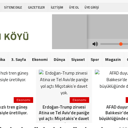
SİTENE EKLE
GAZETELER
İLETİŞİM
ÜYE OL
ÜYE GİRİŞİ
ika
3. Sayfa
Ekonomi
Dünya
Siyaset
Spor
Magazin
Ekonomi
Ekonomi
hızlı tren güneş
Erdoğan-Trump zirvesi
AFAD duyur
siyle üretiliyor.
Atina ve Tel Aviv’de paniğe
Balıkesir’de
yol açtı: Miçotakis’e davet
büyüklüğünde 
yok.