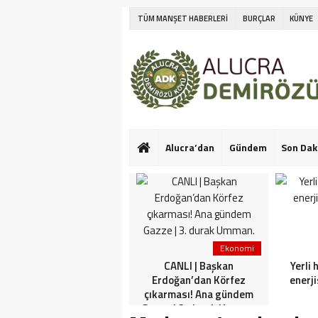
TÜM MANŞET HABERLERİ
BURÇLAR
KÜNYE
Alucra’dan
Gündem
Son Dak
Ekonomi
Ekonomi
Netanyahu’nun Türk
CANLI | Başkan
Yerli 
askeri korkusu! İlk kez
Erdoğan’dan Körfez
enerji
konuştu: Bu konuda güçlü
çıkarması! Ana gündem
görüşlerim var
Gazze | 3. durak Umman.