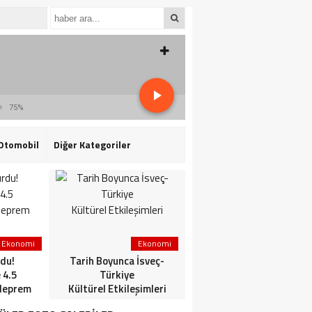
75%
Otomobil
Diğer Kategoriler
Ekonomi
Ekonomi
3. Sayfa
du!
Tarih Boyunca İsveç-
HaberlerGündem
 4.5
Türkiye
HaberleriSon dakika: Mİ
deprem
Kültürel Etkileşimleri
ve TSK’dan ortak
operasyon! Kırmızı