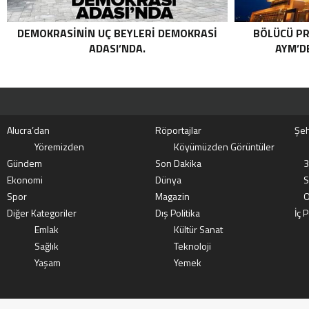
DEMOKRASININ UÇ BEYLERI DEMOKRASI
BÖLÜCÜ PR
ADASI’NDA.
AYM’DE
Alucra’dan
Röportajlar
Şeh
Yöremizden
Köyümüzden Görüntüler
Gündem
Son Dakika
3
Ekonomi
Dünya
S
Spor
Magazin
O
Diğer Kategoriler
Dış Politika
İç P
Emlak
Kültür Sanat
Sağlık
Teknoloji
Yaşam
Yemek