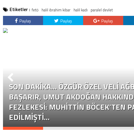
Etiketler :
fetö
halil ibrahim kibar
halil kadı
paralel devlet
Paylaş
Paylaş
Paylaş
SON DAKİKA… ÖZGÜR ÖZEL VELI AĞB
BAŞARIR, UMUT AKDOĞAN HAKKIND
FEZLEKESI: MUHITTIN BÖCEK’TEN P
EDILMIŞTI…