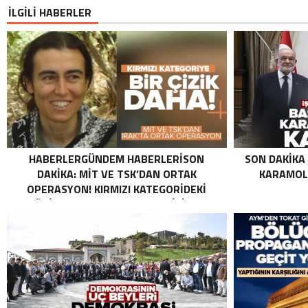
İLGİLİ HABERLER
HABERLERGÜNDEM HABERLERISON
SON DAKIKA
DAKIKA: MİT VE TSK’DAN ORTAK
KARAMOLL
OPERASYON! KIRMIZI KATEGORIDEKI
TERÖRIST NAZLI TAŞPINAR ETKISIZ HALE
GETIRILDI SON DAKIKA: MİT VE TSK’DAN
ORTAK OPERASYON! KIRMIZI
KATEGORIDEKI TERÖRIST NAZLI
TAŞPINAR ETKISIZ HALE GETIRILDI .