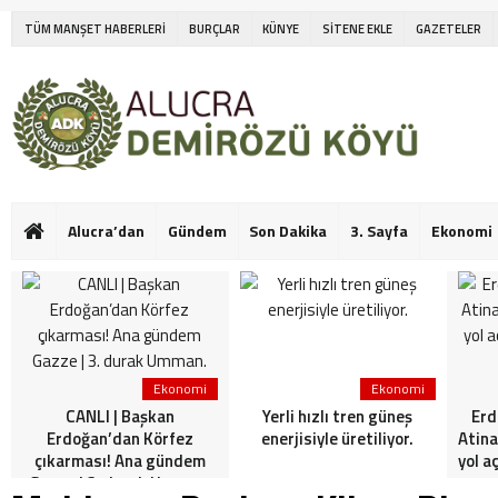
TÜM MANŞET HABERLERİ
BURÇLAR
KÜNYE
SİTENE EKLE
GAZETELER
Alucra’dan
Gündem
Son Dakika
3. Sayfa
Ekonomi
Ekonomi
Ekonomi
CANLI | Başkan
Yerli hızlı tren güneş
Erd
Erdoğan’dan Körfez
enerjisiyle üretiliyor.
Atina
çıkarması! Ana gündem
yol a
Gazze | 3. durak Umman.