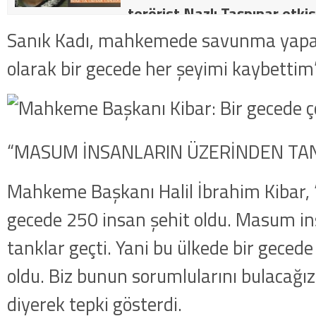
terörist Nazlı Taşpınar etkis
dakika: MİT ve TSK’dan orta
Sanık Kadı, mahkemede savunma yapar
kategorideki terörist Nazlı 
olarak bir gecede her şeyimi kaybettim
getirildi .
“MASUM İNSANLARIN ÜZERİNDEN TAN
Mahkeme Başkanı Halil İbrahim Kibar, 
gecede 250 insan şehit oldu. Masum in
tanklar geçti. Yani bu ülkede bir geced
oldu. Biz bunun sorumlularını bulacağız
diyerek tepki gösterdi.