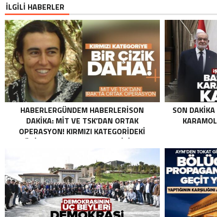
İLGİLİ HABERLER
HABERLERGÜNDEM HABERLERISON
SON DAKIKA
DAKIKA: MİT VE TSK’DAN ORTAK
KARAMOLL
OPERASYON! KIRMIZI KATEGORIDEKI
TERÖRIST NAZLI TAŞPINAR ETKISIZ HALE
GETIRILDI SON DAKIKA: MİT VE TSK’DAN
ORTAK OPERASYON! KIRMIZI
KATEGORIDEKI TERÖRIST NAZLI
TAŞPINAR ETKISIZ HALE GETIRILDI .