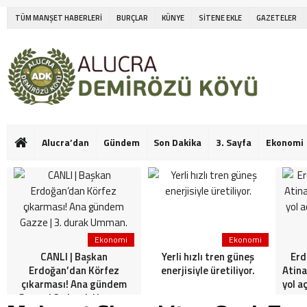
TÜM MANŞET HABERLERİ
BURÇLAR
KÜNYE
SİTENE EKLE
GAZETELER
Alucra’dan
Gündem
Son Dakika
3. Sayfa
Ekonomi
Ekonomi
Ekonomi
CANLI | Başkan
Yerli hızlı tren güneş
Erd
Erdoğan’dan Körfez
enerjisiyle üretiliyor.
Atina
çıkarması! Ana gündem
yol a
Gazze | 3. durak Umman.