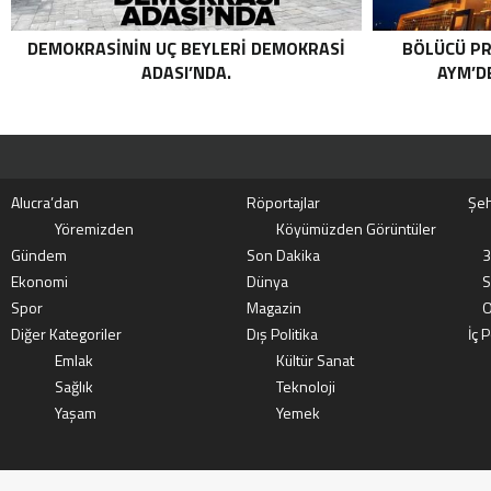
DEMOKRASININ UÇ BEYLERI DEMOKRASI
BÖLÜCÜ PR
ADASI’NDA.
AYM’DE
Alucra’dan
Röportajlar
Şeh
Yöremizden
Köyümüzden Görüntüler
Gündem
Son Dakika
3
Ekonomi
Dünya
S
Spor
Magazin
O
Diğer Kategoriler
Dış Politika
İç P
Emlak
Kültür Sanat
Sağlık
Teknoloji
Yaşam
Yemek