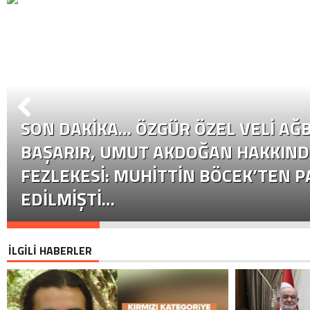
SON DAKİKA… ÖZGÜR ÖZEL VELI AĞB
BAŞARIR, UMUT AKDOĞAN HAKKIND
FEZLEKESI: MUHITTIN BÖCEK’TEN P
EDILMIŞTI…
İLGİLİ HABERLER