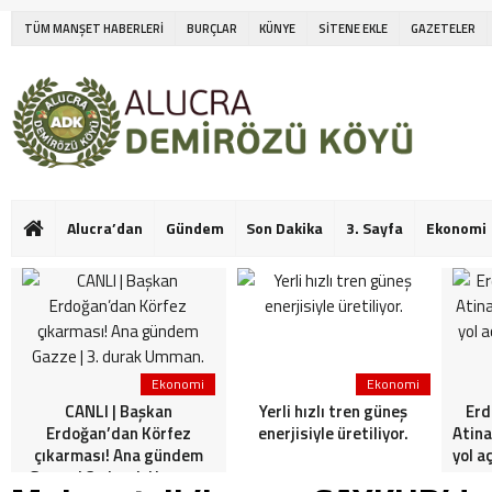
TÜM MANŞET HABERLERİ
BURÇLAR
KÜNYE
SİTENE EKLE
GAZETELER
Alucra’dan
Gündem
Son Dakika
3. Sayfa
Ekonomi
Ekonomi
Ekonomi
CANLI | Başkan
Yerli hızlı tren güneş
Erd
Erdoğan’dan Körfez
enerjisiyle üretiliyor.
Atina
çıkarması! Ana gündem
yol a
Gazze | 3. durak Umman.