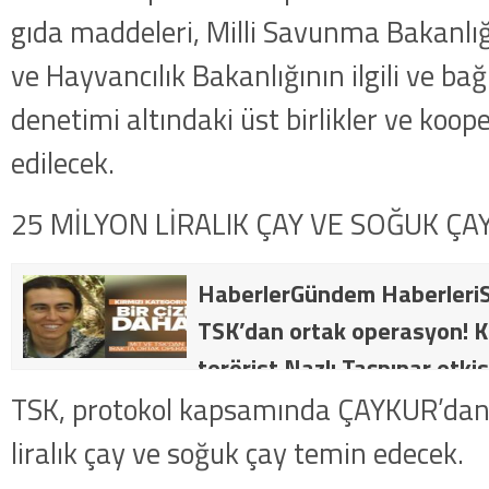
gıda maddeleri, Milli Savunma Bakanlığ
ve Hayvancılık Bakanlığının ilgili ve bağ
denetimi altındaki üst birlikler ve koop
edilecek.
25 MİLYON LİRALIK ÇAY VE SOĞUK ÇA
HaberlerGündem HaberleriS
TSK’dan ortak operasyon! Kı
terörist Nazlı Taşpınar etkis
dakika: MİT ve TSK’dan orta
TSK, protokol kapsamında ÇAYKUR’dan 
kategorideki terörist Nazlı 
liralık çay ve soğuk çay temin edecek.
getirildi .