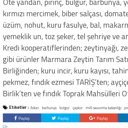
Öte yandan, pirinç, bulgur, barbunya, 
kırmızı mercimek, biber salçası, domate
üzüm, nohut, kuru fasulye, bal, makarn
yemeklik un, toz şeker, tel şehriye ve 
Kredi kooperatiflerinden; zeytinyağı, z
gibi ürünler Marmara Zeytin Tarım Satı
Birliğinden; kuru incir, kuru kayısı, tahi
pekmez, fındık ezmesi TARİŞ’ten; ayçiç
Birlik’ten ve fındık Toprak Mahsülleri O
Etiketler :
Asker
barbunya
bulgur
çaykur
milli savunma bakanlığı
pi
Paylaş
Paylaş
Paylaş