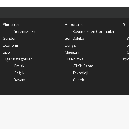
Alucra’dan
Röportajlar
Şeh
Yöremizden
Köyümüzden Görüntüler
Gündem
Son Dakika
3
Ekonomi
Dünya
S
Spor
Magazin
O
Diğer Kategoriler
Dış Politika
İç P
Emlak
Kültür Sanat
Sağlık
Teknoloji
Yaşam
Yemek