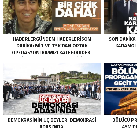
HABERLERGÜNDEM HABERLERISON
SON DAKIKA
DAKIKA: MİT VE TSK’DAN ORTAK
KARAMOLL
OPERASYON! KIRMIZI KATEGORIDEKI
TERÖRIST NAZLI TAŞPINAR ETKISIZ HALE
GETIRILDI SON DAKIKA: MİT VE TSK’DAN
ORTAK OPERASYON! KIRMIZI
KATEGORIDEKI TERÖRIST NAZLI
TAŞPINAR ETKISIZ HALE GETIRILDI .
DEMOKRASININ UÇ BEYLERI DEMOKRASI
BÖLÜCÜ PR
ADASI’NDA.
AYM’DE