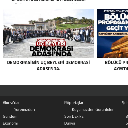
TERÖRIST NAZLI TAŞPINAR ETKISIZ HALE
GETIRILDI SON DAKIKA: MİT VE TSK’DAN
ORTAK OPERASYON! KIRMIZI
KATEGORIDEKI TERÖRIST NAZLI
TAŞPINAR ETKISIZ HALE GETIRILDI .
DEMOKRASININ UÇ BEYLERI DEMOKRASI
BÖLÜCÜ PR
ADASI’NDA.
AYM’DE
Alucra’dan
Röportajlar
Şeh
Yöremizden
Köyümüzden Görüntüler
Gündem
Son Dakika
3
Ekonomi
Dünya
S