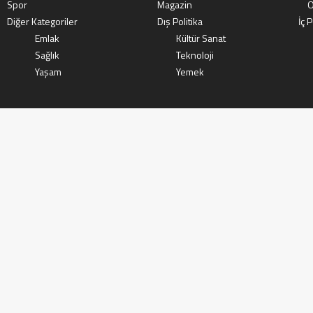
Spor
Magazin
O
Diğer Kategoriler
Dış Politika
İç P
Emlak
Kültür Sanat
Sağlık
Teknoloji
Yaşam
Yemek