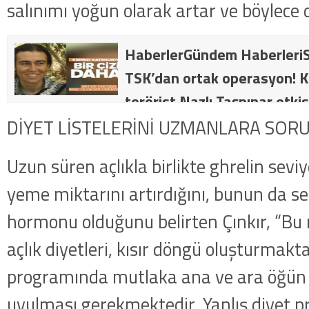
salınımı yoğun olarak artar ve böylece d
HaberlerGündem HaberleriS
TSK’dan ortak operasyon! Kı
terörist Nazlı Taşpınar etkis
dakika: MİT ve TSK’dan orta
DİYET LİSTELERİNİ UZMANLARA SOR
kategorideki terörist Nazlı 
Uzun süren açlıkla birlikte ghrelin seviy
getirildi .
yeme miktarını artırdığını, bunun da se
hormonu olduğunu belirten Çınkır, “Bu 
açlık diyetleri, kısır döngü oluşturmakt
programında mutlaka ana ve ara öğün
uyulması gerekmektedir. Yanlış diyet p