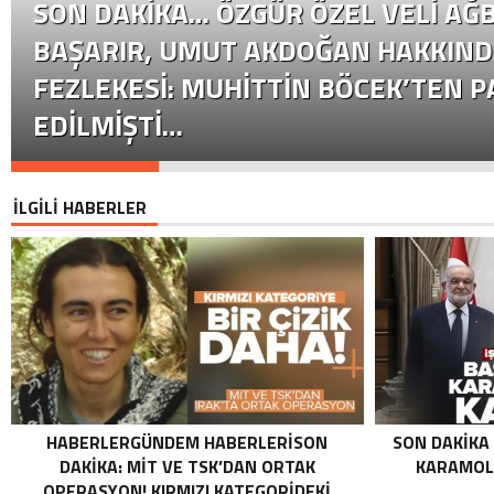
SON DAKİKA… ÖZGÜR ÖZEL VELI AĞB
BAŞARIR, UMUT AKDOĞAN HAKKIND
FEZLEKESI: MUHITTIN BÖCEK’TEN P
EDILMIŞTI…
İLGİLİ HABERLER
HABERLERGÜNDEM HABERLERISON
SON DAKIKA
DAKIKA: MİT VE TSK’DAN ORTAK
KARAMOLL
OPERASYON! KIRMIZI KATEGORIDEKI