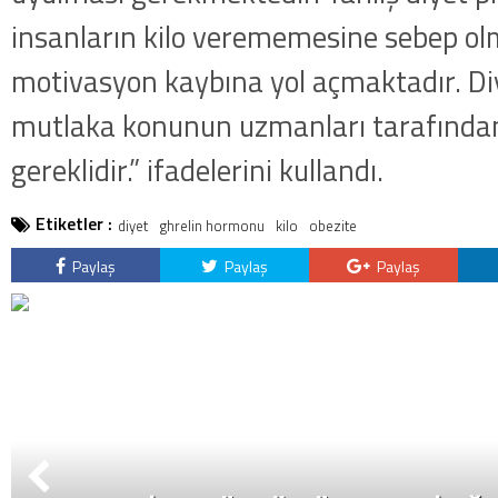
insanların kilo verememesine sebep ol
motivasyon kaybına yol açmaktadır. D
mutlaka konunun uzmanları tarafında
gereklidir.” ifadelerini kullandı.
Etiketler :
diyet
ghrelin hormonu
kilo
obezite
Paylaş
Paylaş
Paylaş