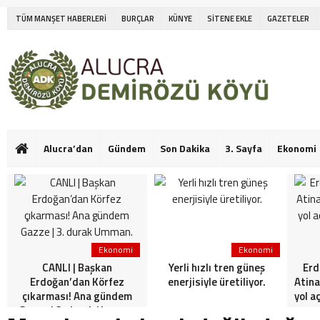
TÜM MANŞET HABERLERİ
BURÇLAR
KÜNYE
SİTENE EKLE
GAZETELER
Alucra’dan
Gündem
Son Dakika
3. Sayfa
Ekonomi
Ekonomi
Ekonomi
CANLI | Başkan
Yerli hızlı tren güneş
Erd
Erdoğan’dan Körfez
enerjisiyle üretiliyor.
Atina
çıkarması! Ana gündem
yol a
Gazze | 3. durak Umman.