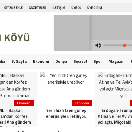
SİTENE EKLE
GAZETELER
İLETİŞİM
ÜYE OL
ÜYE GİRİŞİ
ika
3. Sayfa
Ekonomi
Dünya
Siyaset
Spor
Magazin
Ekonomi
Ekonomi
LI | Başkan
Yerli hızlı tren güneş
Erdoğan-Trump 
an’dan Körfez
enerjisiyle üretiliyor.
Atina ve Tel Aviv
ası! Ana gündem
yol açtı: Miçotak
 3. durak Umman.
yok.