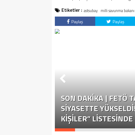
Etiketler :
astsubay
milli savunma bakanı
Paylaş
Paylaş
SON DAKİKA | FETÖ 
SIYASETTE YÜKSELDI
KIŞILER” LISTESINDE 