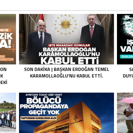
SON
SON DAKIKA | BAŞKAN ERDOĞAN TEMEL
S
AK
KARAMOLLAOĞLU’NU KABUL ETTI.
DUYU
EKI
Z HALE
K’DAN
LI
I .