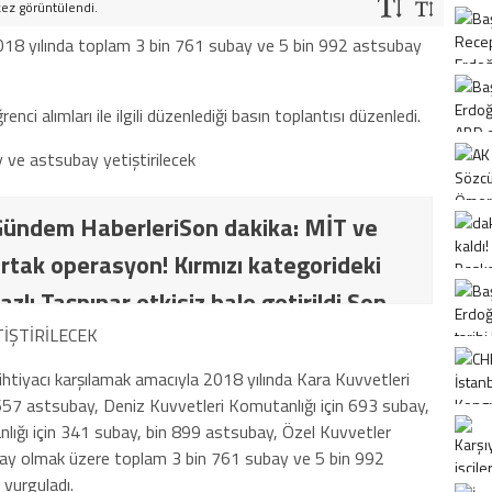
kez görüntülendi.
2018 yılında toplam 3 bin 761 subay ve 5 bin 992 astsubay
nci alımları ile ilgili düzenlediği basın toplantısı düzenledi.
ündem HaberleriSon dakika: MİT ve
rtak operasyon! Kırmızı kategorideki
azlı Taşpınar etkisiz hale getirildi Son
İT ve TSK’dan ortak operasyon! Kırmızı
İŞTİRİLECEK
ki terörist Nazlı Taşpınar etkisiz hale
ihtiyacı karşılamak amacıyla 2018 yılında Kara Kuvvetleri
 657 astsubay, Deniz Kuvvetleri Komutanlığı için 693 subay,
ığı için 341 subay, bin 899 astsubay, Özel Kuvvetler
ay olmak üzere toplam 3 bin 761 subay ve 5 bin 992
 vurguladı.