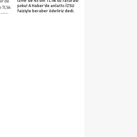
İzmir’de 45 bin TL’lik su faturası
şoku! A Haber’de anlattı: İZSU
faiziyle beraber ödetiriz dedi.
ON DAKİKA… ÖZGÜR ÖZEL VELI AĞBABA,
AŞARIR, UMUT AKDOĞAN HAKKINDA R
EZLEKESI: MUHITTIN BÖCEK’TEN PARA 
DILMIŞTI…