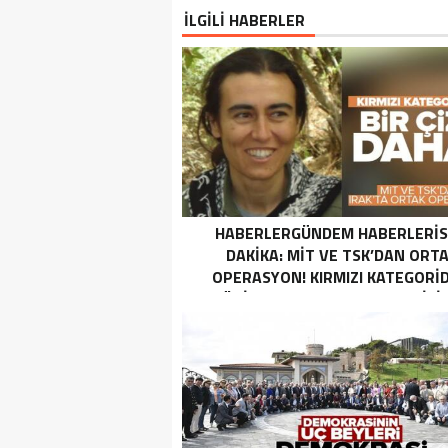
İLGİLİ HABERLER
HABERLERGÜNDEM HABERLERI
DAKIKA: MİT VE TSK’DAN ORT
OPERASYON! KIRMIZI KATEGORID
TERÖRIST NAZLI TAŞPINAR ETKISI
GETIRILDI SON DAKIKA: MİT VE TS
ORTAK OPERASYON! KIRMIZI
KATEGORIDEKI TERÖRIST NAZ
TAŞPINAR ETKISIZ HALE GETIRILD