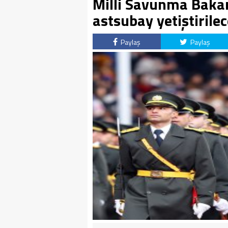
Milli Savunma Bakan
astsubay yetiştirile
Paylaş
Paylaş