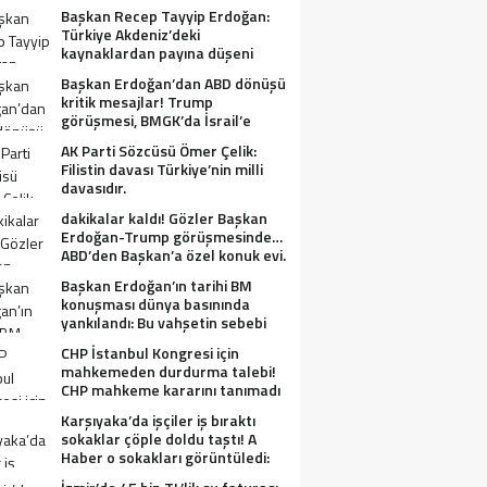
Başkan Recep Tayyip Erdoğan:
Türkiye Akdeniz’deki
kaynaklardan payına düşeni
alacak.
Başkan Erdoğan’dan ABD dönüşü
kritik mesajlar! Trump
görüşmesi, BMGK’da İsrail’e
tepkiler, Gazze ve Filistin
AK Parti Sözcüsü Ömer Çelik:
meselesi….
Filistin davası Türkiye’nin milli
davasıdır.
dakikalar kaldı! Gözler Başkan
Erdoğan-Trump görüşmesinde…
ABD’den Başkan’a özel konuk evi.
Başkan Erdoğan’ın tarihi BM
konuşması dünya basınında
yankılandı: Bu vahşetin sebebi
olabilir mi?
CHP İstanbul Kongresi için
mahkemeden durdurma talebi!
CHP mahkeme kararını tanımadı
Karşıyaka’da işçiler iş bıraktı
sokaklar çöple doldu taştı! A
Haber o sokakları görüntüledi:
Fareler cirit atıyor