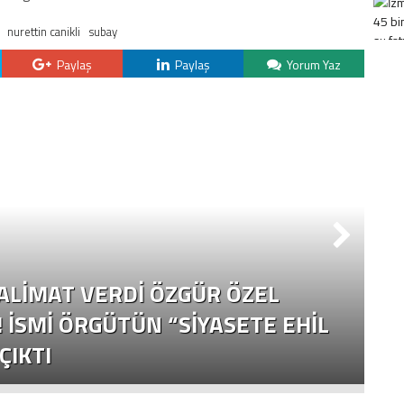
nurettin canikli
subay
Paylaş
Paylaş
Yorum Yaz
S
TALIMAT VERDI ÖZGÜR ÖZEL
B
! İSMI ÖRGÜTÜN “SIYASETE EHIL
F
ÇIKTI
E