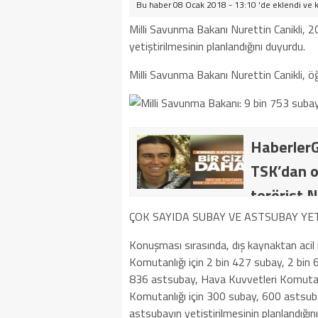
Bu haber 08 Ocak 2018 - 13:10 'de eklendi ve
Milli Savunma Bakanı Nurettin Canikli, 
yetiştirilmesinin planlandığını duyurdu.
Milli Savunma Bakanı Nurettin Canikli, öğre
HaberlerG
TSK’dan o
terörist N
dakika: M
ÇOK SAYIDA SUBAY VE ASTSUBAY YET
kategoride
Konuşması sırasında, dış kaynaktan acil 
Komutanlığı için 2 bin 427 subay, 2 bin
getirildi .
836 astsubay, Hava Kuvvetleri Komutanl
Komutanlığı için 300 subay, 600 astsub
astsubayın yetiştirilmesinin planlandığını