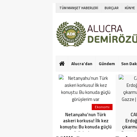
TÜM MANŞET HABERLERİ
BURÇLAR
KÜNYE
Alucra’dan
Gündem
Son Dak
Ekonomi
Netanyahu’nun Türk
CAN
askeri korkusu! İlk kez
Erdoğ
konuştu: Bu konuda güçlü
çıkarm
görüşlerim var
Gazze |