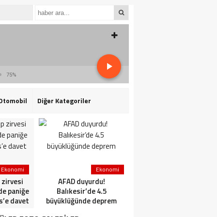
75%
Otomobil
Diğer Kategoriler
Ekonomi
Ekonomi
Ekonomi
zirvesi
AFAD duyurdu!
Tarih Boyunca İsveç-
’de paniğe
Balıkesir’de 4.5
Türkiye
is’e davet
büyüklüğünde deprem
Kültürel Etkileşimleri