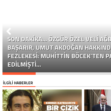
SON DAKİKA… ÖZGÜR ÖZEL VELI AĞB
BAŞARIR, UMUT AKDOĞAN HAKKIND
FEZLEKESI: MUHITTIN BÖCEK’TEN P
EDILMIŞTI…
İLGİLİ HABERLER