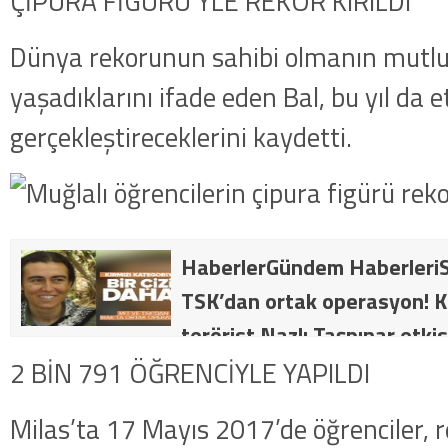
ÇİPURA FİGÜRÜ’YLE REKOR KIRILDI
Dünya rekorunun sahibi olmanın mutl
yaşadıklarını ifade eden Bal, bu yıl da et
gerçekleştireceklerini kaydetti.
HaberlerGündem HaberleriS
TSK’dan ortak operasyon! Kı
terörist Nazlı Taşpınar etkis
dakika: MİT ve TSK’dan orta
2 BİN 791 ÖĞRENCİYLE YAPILDI
kategorideki terörist Nazlı 
Milas’ta 17 Mayıs 2017’de öğrenciler, r
getirildi .