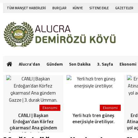
TÜM MANŞET HABERLERİ
BURÇLAR
KÜNYE
SİTENE EKLE
GAZETELER
Alucra’dan
Gündem
Son Dakika
3. Sayfa
Ekonomi
Ekonomi
Ekonomi
CANLI | Başkan
Yerli hızlı tren güneş
Erd
Erdoğan’dan Körfez
enerjisiyle üretiliyor.
Atina
çıkarması! Ana gündem
yol a
Gazze | 3. durak Umman.