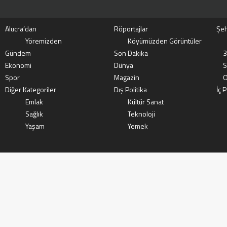
Alucra’dan
Röportajlar
Şeh
Yöremizden
Köyümüzden Görüntüler
Gündem
Son Dakika
3
Ekonomi
Dünya
S
Spor
Magazin
O
Diğer Kategoriler
Dış Politika
İç P
Emlak
Kültür Sanat
Sağlık
Teknoloji
Yaşam
Yemek