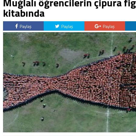
Muğlalı öğrencilerin çipura fi
kitabında
Paylaş
Paylaş
Paylaş