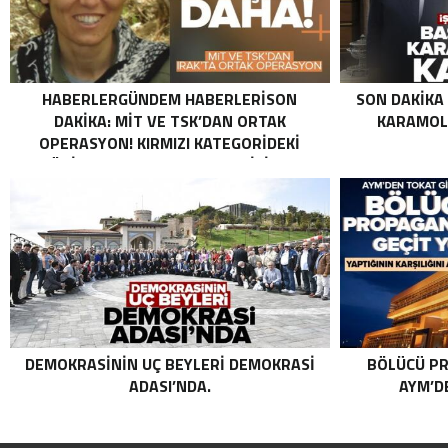
HABERLERGÜNDEM HABERLERISON
SON DAKIKA
DAKIKA: MİT VE TSK’DAN ORTAK
KARAMOLL
OPERASYON! KIRMIZI KATEGORIDEKI
TERÖRIST NAZLI TAŞPINAR ETKISIZ HALE
GETIRILDI SON DAKIKA: MİT VE TSK’DAN
ORTAK OPERASYON! KIRMIZI
KATEGORIDEKI TERÖRIST NAZLI
TAŞPINAR ETKISIZ HALE GETIRILDI .
DEMOKRASININ UÇ BEYLERI DEMOKRASI
BÖLÜCÜ PR
ADASI’NDA.
AYM’DE