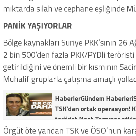
miktarda silah ve cephane eşliğinde Mün
PANİK YAŞIYORLAR
Bölge kaynakları Suriye PKK’sının 26 
2 bin 500’den fazla PKK/PYDli teröris
getirildiğini ve önemli bir kısmının Sac
Muhalif gruplarla çatışma amaçlı yollad
HaberlerGündem HaberleriS
TSK’dan ortak operasyon! Kı
terörist Nazlı Taşpınar etkis
dakika: MİT ve TSK’dan orta
Örgüt öte yandan TSK ve ÖSO’nun kara