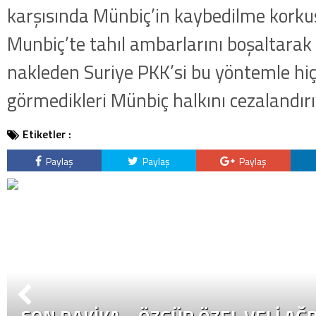
kategorideki terörist Nazlı 
karşısında Münbiç’in kaybedilme korkus
getirildi .
Munbiç’te tahıl ambarlarını boşaltarak
nakleden Suriye PKK’si bu yöntemle hiç
görmedikleri Münbiç halkını cezalandırı
Etiketler :
Paylaş
Paylaş
Paylaş