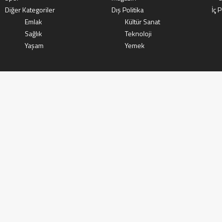
Diğer Kategoriler
Dış Politika
İç P
Emlak
Kültür Sanat
Sağlık
Teknoloji
Yaşam
Yemek