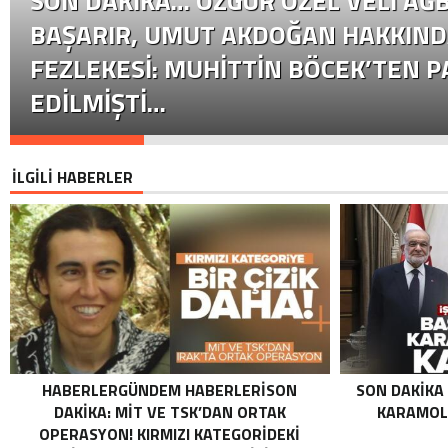
SON DAKİKA… ÖZGÜR ÖZEL VELI AĞB
BAŞARIR, UMUT AKDOĞAN HAKKIND
FEZLEKESI: MUHITTIN BÖCEK’TEN P
EDILMIŞTI…
İLGİLİ HABERLER
HABERLERGÜNDEM HABERLERISON
SON DAKIKA
DAKIKA: MİT VE TSK’DAN ORTAK
KARAMOLL
OPERASYON! KIRMIZI KATEGORIDEKI