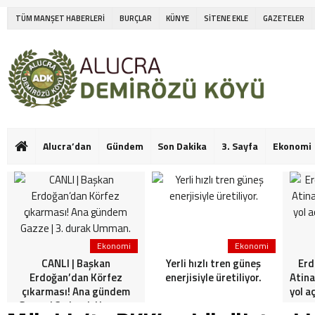
TÜM MANŞET HABERLERİ
BURÇLAR
KÜNYE
SİTENE EKLE
GAZETELER
Alucra’dan
Gündem
Son Dakika
3. Sayfa
Ekonomi
Ekonomi
Ekonomi
CANLI | Başkan
Yerli hızlı tren güneş
Erd
Erdoğan’dan Körfez
enerjisiyle üretiliyor.
Atina
çıkarması! Ana gündem
yol a
Gazze | 3. durak Umman.