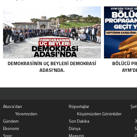
TERÖRIST NAZLI TAŞPINAR ETKISIZ HALE
GETIRILDI SON DAKIKA: MİT VE TSK’DAN
ORTAK OPERASYON! KIRMIZI
KATEGORIDEKI TERÖRIST NAZLI
TAŞPINAR ETKISIZ HALE GETIRILDI .
DEMOKRASININ UÇ BEYLERI DEMOKRASI
BÖLÜCÜ PR
ADASI’NDA.
AYM’DE
Alucra’dan
Röportajlar
Şeh
Yöremizden
Köyümüzden Görüntüler
Gündem
Son Dakika
3
Ekonomi
Dünya
S
Spor
Magazin
O