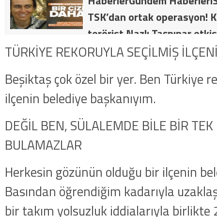
HaberlerGündem HaberleriS
TSK’dan ortak operasyon! Kı
terörist Nazlı Taşpınar etkis
dakika: MİT ve TSK’dan orta
TÜRKİYE REKORUYLA SEÇİLMİŞ İLÇEN
kategorideki terörist Nazlı 
Beşiktaş çok özel bir yer. Ben Türkiye r
getirildi .
ilçenin belediye başkanıyım.
DEĞİL BEN, SÜLALEMDE BİLE BİR TEK
BULAMAZLAR
Herkesin gözünün olduğu bir ilçenin be
Basından öğrendiğim kadarıyla uzakla
bir takım yolsuzluk iddialarıyla birlikte