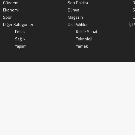
Gündem
Son Dakika
3
Ekonomi
Dünya
S
Spor
Magazin
O
Diğer Kategoriler
Dış Politika
İç P
Emlak
Kültür Sanat
Sağlık
Teknoloji
Yaşam
Yemek