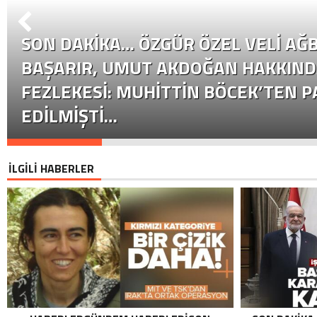
SON DAKİKA… ÖZGÜR ÖZEL VELI AĞB
BAŞARIR, UMUT AKDOĞAN HAKKIND
FEZLEKESI: MUHITTIN BÖCEK’TEN P
EDILMIŞTI…
İLGİLİ HABERLER