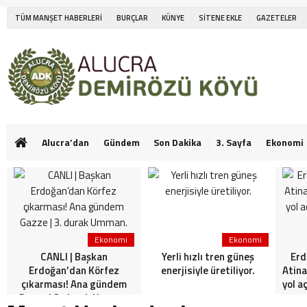
TÜM MANŞET HABERLERİ
BURÇLAR
KÜNYE
SİTENE EKLE
GAZETELER
Alucra’dan
Gündem
Son Dakika
3. Sayfa
Ekonomi
Ekonomi
Ekonomi
CANLI | Başkan
Yerli hızlı tren güneş
Erd
Erdoğan’dan Körfez
enerjisiyle üretiliyor.
Atina
çıkarması! Ana gündem
yol a
Gazze | 3. durak Umman.