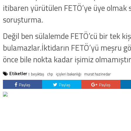
itibaren yürütülen FETÖ’ye üye olmak
soruşturma.
Değil ben sülalemde FETÖ’cü bir tek kiş
bulamazlar.İktidarın FETÖ’yü meşru g
önce bile nokta kadar işimiz olmamıştı
Etiketler :
beşiktaş
chp
içişleri bakanlığı
murat hazinedar
Paylaş
Paylaş
Paylaş