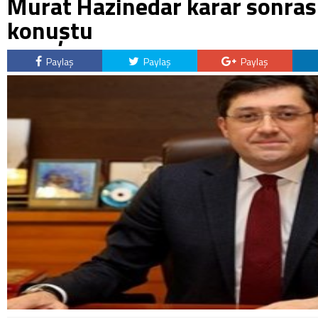
Murat Hazinedar karar sonrası
konuştu
Paylaş
Paylaş
Paylaş