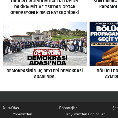
HABERLERGÜNDEM HABERLERISON
SON DAKIKA
DAKIKA: MİT VE TSK’DAN ORTAK
KARAMOLL
OPERASYON! KIRMIZI KATEGORIDEKI
TERÖRIST NAZLI TAŞPINAR ETKISIZ HALE
GETIRILDI SON DAKIKA: MİT VE TSK’DAN
ORTAK OPERASYON! KIRMIZI
KATEGORIDEKI TERÖRIST NAZLI
TAŞPINAR ETKISIZ HALE GETIRILDI .
DEMOKRASININ UÇ BEYLERI DEMOKRASI
BÖLÜCÜ PR
ADASI’NDA.
AYM’DE
Alucra’dan
Röportajlar
Şeh
Yöremizden
Köyümüzden Görüntüler