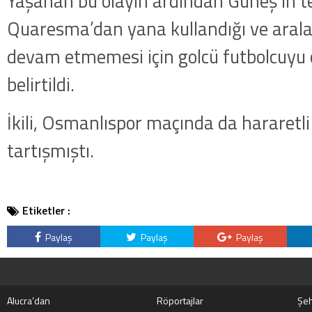
Yaşanan bu olayın ardından Güneş’in te
Quaresma’dan yana kullandığı ve aralar
devam etmemesi için golcü futbolcuyu 
belirtildi.
İkili, Osmanlıspor maçında da hararetli 
tartışmıştı.
Etiketler :
Paylaş
Paylaş
Paylaş
Alucra’dan
Röportajlar
Şeh