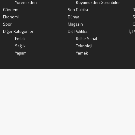
Yöremizden
Köyümüzden Görüntüler
Gündem
Son Dakika
3
Ekonomi
Dünya
S
Spor
Magazin
O
Diğer Kategoriler
Dış Politika
İç P
Emlak
Kültür Sanat
Sağlık
Teknoloji
Yaşam
Yemek