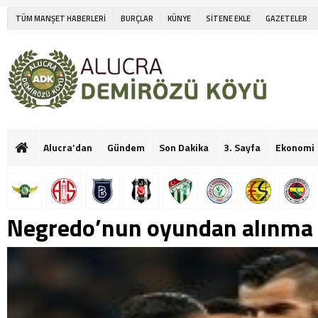
TÜM MANŞET HABERLERİ
BURÇLAR
KÜNYE
SİTENE EKLE
GAZETELER
Alucra’dan
Gündem
Son Dakika
3. Sayfa
Ekonomi
Negredo’nun oyundan alınma