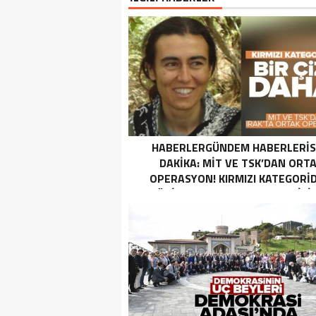
HABERLERGÜNDEM HABERLERI
DAKIKA: MİT VE TSK’DAN ORT
OPERASYON! KIRMIZI KATEGORID
TERÖRIST NAZLI TAŞPINAR ETKISI
GETIRILDI SON DAKIKA: MİT VE TS
ORTAK OPERASYON! KIRMIZI
KATEGORIDEKI TERÖRIST NAZ
TAŞPINAR ETKISIZ HALE GETIRILD