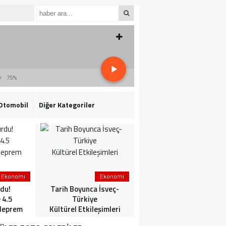
75%
Otomobil
Diğer Kategoriler
Ekonomi
Ekonomi
3. Sayfa
du!
Tarih Boyunca İsveç-
HaberlerGündem
 4.5
Türkiye
HaberleriSon dakika: Mİ
deprem
Kültürel Etkileşimleri
ve TSK’dan ortak
operasyon! Kırmızı