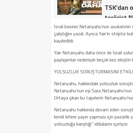
TSK’dan o
terörist N
dakika: M
İsrail basının Netanyahu’nun avukatını
çalıştığını yazdı. Ayrıca Yair’in striptiz 
kategoride
kaydedildi.
getirildi .
Yair Netanyahu daha önce de İsrail solun
paylaşımlar nedeniyle birçok kez eleştir
YOLSUZLUK SORUŞTURMASINI ETKİLE
Netanyahu, hakkındaki yolsuzluk soruştu
Netanyahu’nun eşi Sara Netanyahu’nun d
Ortaya çıkan bu tapelerin Netanyahu’nun d
Netanyahu hakkında devam eden soruştur
kendi lehine yayın yapması için pazarlık 
yolsuzluğa karıştığı” iddialarını içeriyor.