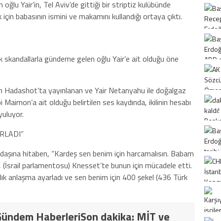
ğlu Yair’in, Tel Aviv’de gittiği bir striptiz kulübünde
çin babasının ismini ve makamını kullandığı ortaya çıktı.
k skandallarla gündeme gelen oğlu Yair’e ait olduğu öne
dan Hadashot’ta yayınlanan ve Yair Netanyahu ile doğalgaz
Maimon’a ait olduğu belirtilen ses kaydında, ikilinin hesabı
yuluyor.
RLADI”
daşına hitaben, “Kardeş sen benim için harcamalısın. Babam
, (İsrail parlamentosu) Knesset’te bunun için mücadele etti.
lık anlaşma ayarladı ve sen benim için 400 şekel (436 Türk
ündem HaberleriSon dakika: MİT ve