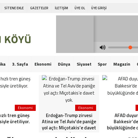
SİTENE EKLE
GAZETELER
İLETİŞİM
ÜYE OL
ÜYE GİRİŞİ
ika
3. Sayfa
Ekonomi
Dünya
Siyaset
Spor
Magazin
Ekonomi
Ekonomi
hızlı tren güneş
Erdoğan-Trump zirvesi
AFAD duyur
siyle üretiliyor.
Atina ve Tel Aviv’de paniğe
Balıkesir’de
yol açtı: Miçotakis’e davet
büyüklüğünde 
yok.