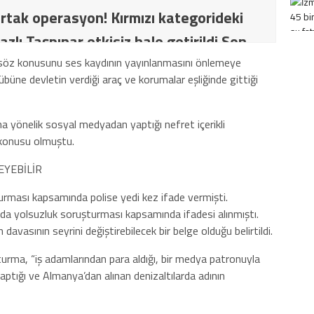
rtak operasyon! Kırmızı kategorideki
azlı Taşpınar etkisiz hale getirildi Son
İT ve TSK’dan ortak operasyon! Kırmızı
n söz konusunu ses kaydının yayınlanmasını önlemeye
kulübüne devletin verdiği araç ve korumalar eşliğinde gittiği
ki terörist Nazlı Taşpınar etkisiz hale
a yönelik sosyal medyadan yaptığı nefret içerikli
i konusu olmuştu.
YEBİLİR
rması kapsamında polise yedi kez ifade vermişti.
a yolsuzluk soruşturması kapsamında ifadesi alınmıştı.
avasının seyrini değiştirebilecek bir belge olduğu belirtildi.
ma, “iş adamlarından para aldığı, bir medya patronuyla
yaptığı ve Almanya’dan alınan denizaltılarda adının