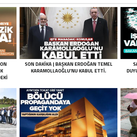
SON
SON DAKIKA | BAŞKAN ERDOĞAN TEMEL
S
AK
KARAMOLLAOĞLU’NU KABUL ETTI.
DUYU
EKI
Z HALE
K’DAN
LI
I .