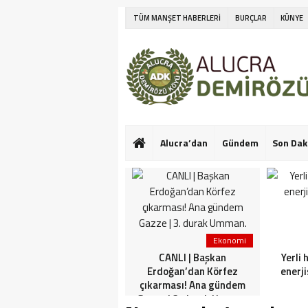
TÜM MANŞET HABERLERİ
BURÇLAR
KÜNYE
Alucra’dan
Gündem
Son Dak
Ekonomi
Ekonomi
Netanyahu’nun Türk
CANLI | Başkan
Yerli 
askeri korkusu! İlk kez
Erdoğan’dan Körfez
enerji
konuştu: Bu konuda güçlü
çıkarması! Ana gündem
görüşlerim var
Gazze | 3. durak Umman.