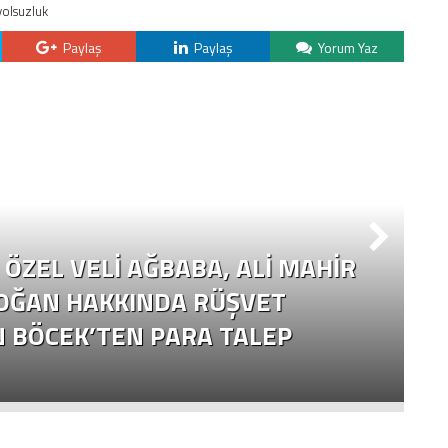
yolsuzluk
Paylaş
Paylaş
Yorum Yaz
ÖZEL VELI AĞBABA, ALI MAHIR
OĞAN HAKKINDA RÜŞVET
N BÖCEK’TEN PARA TALEP
Ç
Y