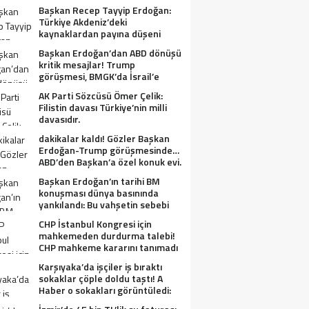
Başkan Recep Tayyip Erdoğan:
Türkiye Akdeniz’deki
kaynaklardan payına düşeni
alacak.
Başkan Erdoğan’dan ABD dönüşü
kritik mesajlar! Trump
görüşmesi, BMGK’da İsrail’e
tepkiler, Gazze ve Filistin
AK Parti Sözcüsü Ömer Çelik:
meselesi….
Filistin davası Türkiye’nin milli
davasıdır.
dakikalar kaldı! Gözler Başkan
Erdoğan-Trump görüşmesinde…
ABD’den Başkan’a özel konuk evi.
Başkan Erdoğan’ın tarihi BM
konuşması dünya basınında
yankılandı: Bu vahşetin sebebi
olabilir mi?
CHP İstanbul Kongresi için
mahkemeden durdurma talebi!
CHP mahkeme kararını tanımadı
Karşıyaka’da işçiler iş bıraktı
sokaklar çöple doldu taştı! A
Haber o sokakları görüntüledi:
Fareler cirit atıyor