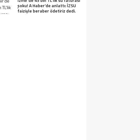
İzmir’de 45 bin TL’lik su faturası
şoku! A Haber’de anlattı: İZSU
faiziyle beraber ödetiriz dedi.