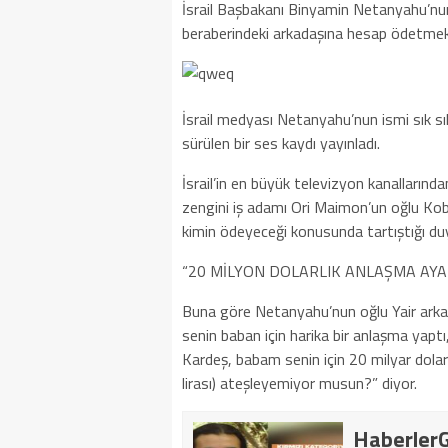
İsrail Başbakanı Binyamin Netanyahu’nun o
beraberindeki arkadaşına hesap ödetmek i
İsrail medyası Netanyahu’nun ismi sık sı
sürülen bir ses kaydı yayınladı.
İsrail’in en büyük televizyon kanalların
zengini iş adamı Ori Maimon’un oğlu Kobi 
kimin ödeyeceği konusunda tartıştığı du
“20 MİLYON DOLARLIK ANLAŞMA AYA
Buna göre Netanyahu’nun oğlu Yair arka
senin baban için harika bir anlaşma yaptı
Kardeş, babam senin için 20 milyar dolar
lirası) ateşleyemiyor musun?” diyor.
HaberlerG