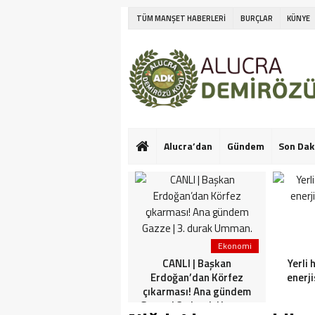
TÜM MANŞET HABERLERİ
BURÇLAR
KÜNYE
Alucra’dan
Gündem
Son Dak
Ekonomi
Ekonomi
Netanyahu’nun Türk
CANLI | Başkan
Yerli 
askeri korkusu! İlk kez
Erdoğan’dan Körfez
enerji
konuştu: Bu konuda güçlü
çıkarması! Ana gündem
görüşlerim var
Gazze | 3. durak Umman.