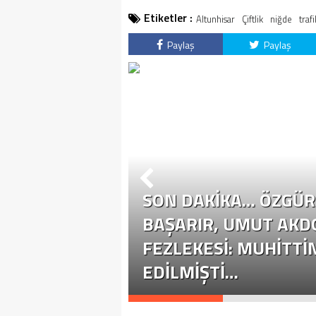
Etiketler :
Altunhisar
Çiftlik
niğde
traf
Paylaş
Paylaş
SON DAKİKA… ÖZGÜR 
ÜR ÖZEL
BAŞARIR, UMUT AKD
YASETE EHIL
FEZLEKESI: MUHITTI
EDILMIŞTI…