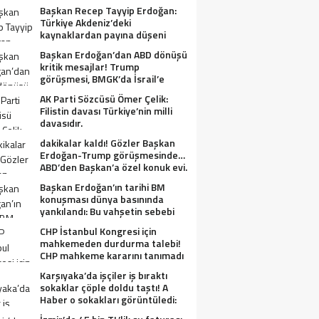
Başkan Recep Tayyip Erdoğan:
Türkiye Akdeniz’deki
kaynaklardan payına düşeni
alacak.
Başkan Erdoğan’dan ABD dönüşü
kritik mesajlar! Trump
görüşmesi, BMGK’da İsrail’e
tepkiler, Gazze ve Filistin
AK Parti Sözcüsü Ömer Çelik:
meselesi….
Filistin davası Türkiye’nin milli
davasıdır.
dakikalar kaldı! Gözler Başkan
Erdoğan-Trump görüşmesinde…
ABD’den Başkan’a özel konuk evi.
Başkan Erdoğan’ın tarihi BM
konuşması dünya basınında
yankılandı: Bu vahşetin sebebi
olabilir mi?
CHP İstanbul Kongresi için
mahkemeden durdurma talebi!
CHP mahkeme kararını tanımadı
Karşıyaka’da işçiler iş bıraktı
sokaklar çöple doldu taştı! A
Haber o sokakları görüntüledi:
Fareler cirit atıyor