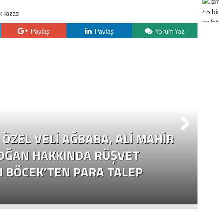
ik kazası
Paylaş
Paylaş
Yorum Yaz
ÖZEL VELI AĞBABA, ALI MAHIR
OĞAN HAKKINDA RÜŞVET
N BÖCEK’TEN PARA TALEP
Ç
Y