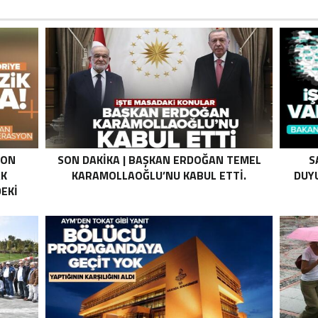
SON
SON DAKIKA | BAŞKAN ERDOĞAN TEMEL
S
AK
KARAMOLLAOĞLU’NU KABUL ETTI.
DUYU
EKI
Z HALE
K’DAN
LI
I .