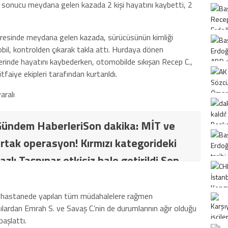
 sonucu meydana gelen kazada 2 kişi hayatını kaybetti, 2
etresinde meydana gelen kazada, sürücüsünün kimliği
il, kontrolden çıkarak takla attı. Hurdaya dönen
rinde hayatını kaybederken, otomobilde sıkışan Recep C.,
faiye ekipleri tarafından kurtarıldı.
ündem HaberleriSon dakika: MİT ve
rtak operasyon! Kırmızı kategorideki
azlı Taşpınar etkisiz hale getirildi Son
İT ve TSK’dan ortak operasyon! Kırmızı
ki terörist Nazlı Taşpınar etkisiz hale
C. hastanede yapılan tüm müdahalelere rağmen
ılardan Emrah S. ve Savaş C.’nin de durumlarının ağır olduğu
başlattı.