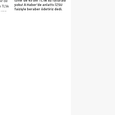
İzmir’de 45 bin TL’lik su faturası
şoku! A Haber’de anlattı: İZSU
faiziyle beraber ödetiriz dedi.
IN SEDDI NEDEN YAPILDI VE TÜRKLER 
APILDI? ÇIN SEDDININ YAPILMA SEBEPL