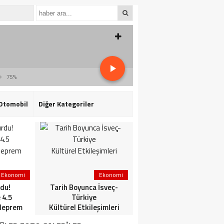
75%
Otomobil
Diğer Kategoriler
Ekonomi
Ekonomi
3. Sayfa
du!
Tarih Boyunca İsveç-
HaberlerGündem
 4.5
Türkiye
HaberleriSon dakika: Mİ
deprem
Kültürel Etkileşimleri
ve TSK’dan ortak
operasyon! Kırmızı