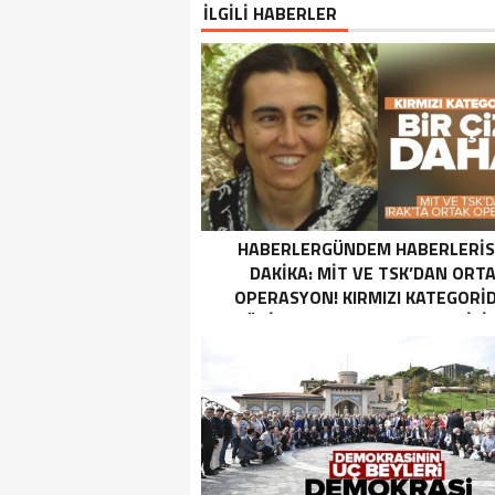
İLGİLİ HABERLER
HABERLERGÜNDEM HABERLERI
DAKIKA: MİT VE TSK’DAN ORT
OPERASYON! KIRMIZI KATEGORID
TERÖRIST NAZLI TAŞPINAR ETKISI
GETIRILDI SON DAKIKA: MİT VE TS
ORTAK OPERASYON! KIRMIZI
KATEGORIDEKI TERÖRIST NAZ
TAŞPINAR ETKISIZ HALE GETIRILD