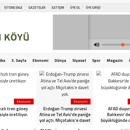
SİTENE EKLE
GAZETELER
İLETİŞİM
ÜYE OL
ÜYE GİRİŞİ
ika
3. Sayfa
Ekonomi
Dünya
Siyaset
Spor
Magazin
Ekonomi
Ekonomi
hızlı tren güneş
Erdoğan-Trump zirvesi
AFAD duyur
siyle üretiliyor.
Atina ve Tel Aviv’de paniğe
Balıkesir’de
yol açtı: Miçotakis’e davet
büyüklüğünde 
yok.