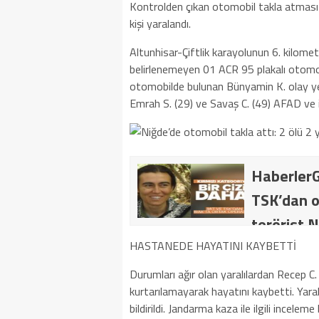
Kontrolden çıkan otomobil takla atması
kişi yaralandı.
Altunhisar-Çiftlik karayolunun 6. kilom
belirlenemeyen 01 ACR 95 plakalı otomob
otomobilde bulunan Bünyamin K. olay ye
Emrah S. (29) ve Savaş C. (49) AFAD ve it
HaberlerG
TSK’dan o
terörist N
dakika: M
HASTANEDE HAYATINI KAYBETTİ
kategoride
Durumları ağır olan yaralılardan Recep 
kurtarılamayarak hayatını kaybetti. Yaral
getirildi .
bildirildi. Jandarma kaza ile ilgili inceleme 