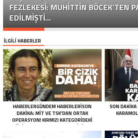
FEZLEKESI: MUHITTIN BÖCEK’TEN P
EDILMIŞTI…
İLGİLİ HABERLER
HABERLERGÜNDEM HABERLERISON
SON DAKIKA
DAKIKA: MİT VE TSK’DAN ORTAK
KARAMOLL
OPERASYON! KIRMIZI KATEGORIDEKI
TERÖRIST NAZLI TAŞPINAR ETKISIZ HALE
GETIRILDI SON DAKIKA: MİT VE TSK’DAN