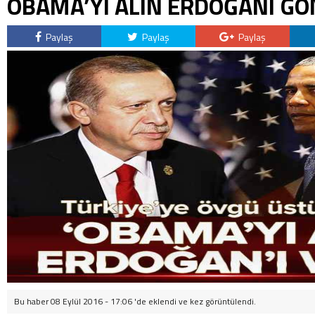
OBAMA’YI ALIN ERDOĞANI GÖ
Paylaş
Paylaş
Paylaş
Bu haber 08 Eylül 2016 - 17:06 'de eklendi ve
kez görüntülendi.