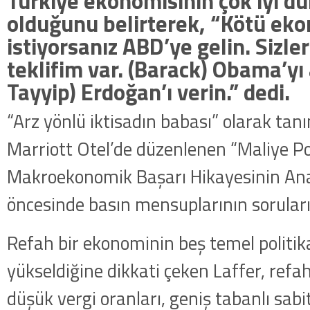
Türkiye ekonomisinin çok iyi 
olduğunu belirterek, “Kötü ek
istiyorsanız ABD’ye gelin. Sizler
teklifim var. (Barack) Obama’yı 
Tayyip) Erdoğan’ı verin.” dedi.
“Arz yönlü iktisadın babası” olarak tan
Marriott Otel’de düzenlenen “Maliye Pol
Makroekonomik Başarı Hikayesinin Ana
öncesinde basın mensuplarının soruların
Refah bir ekonominin beş temel politik
yükseldiğine dikkati çeken Laffer, refa
düşük vergi oranları, geniş tabanlı sabi