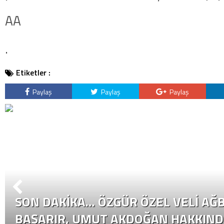
AA
.
Etiketler :
Paylaş
Paylaş
Paylaş
SON DAKİKA… ÖZGÜR ÖZEL VELI AĞB
BAŞARIR, UMUT AKDOĞAN HAKKIND