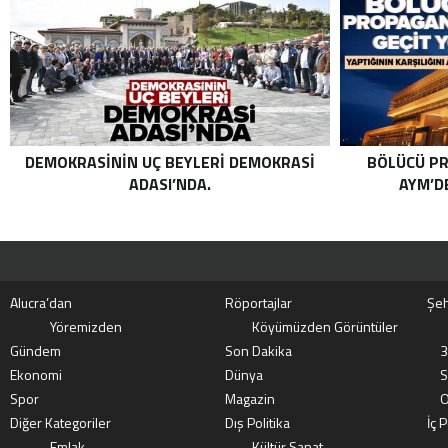
ORTAK OPERASYON! KIRMIZI
KATEGORIDEKI TERÖRIST NAZLI
TAŞPINAR ETKISIZ HALE GETIRILDI .
DEMOKRASININ UÇ BEYLERI DEMOKRASI
BÖLÜCÜ PR
ADASI’NDA.
AYM’DE
Alucra’dan
Röportajlar
Şeh
Yöremizden
Köyümüzden Görüntüler
Gündem
Son Dakika
3
Ekonomi
Dünya
S
Spor
Magazin
O
Diğer Kategoriler
Dış Politika
İç P
Emlak
Kültür Sanat