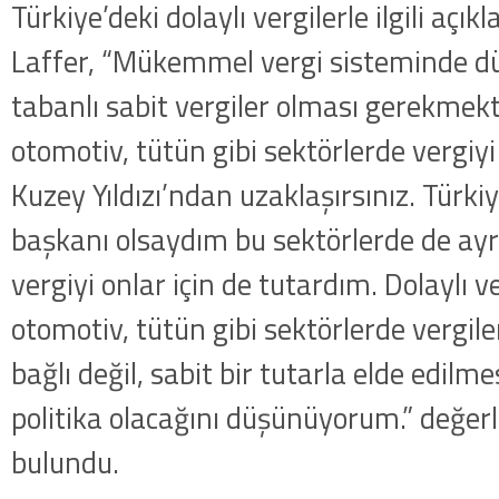
Türkiye’deki dolaylı vergilerle ilgili aç
Laffer, “Mükemmel vergi sisteminde dü
tabanlı sabit vergiler olması gerekmek
otomotiv, tütün gibi sektörlerde vergiyi
Kuzey Yıldızı’ndan uzaklaşırsınız. Türki
başkanı olsaydım bu sektörlerde de a
vergiyi onlar için de tutardım. Dolaylı v
otomotiv, tütün gibi sektörlerde vergile
bağlı değil, sabit bir tutarla elde edilm
politika olacağını düşünüyorum.” değe
bulundu.