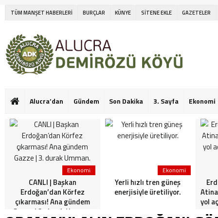
TÜM MANŞET HABERLERİ
BURÇLAR
KÜNYE
SİTENE EKLE
GAZETELER
Alucra’dan
Gündem
Son Dakika
3. Sayfa
Ekonomi
Ekonomi
Ekonomi
CANLI | Başkan
Yerli hızlı tren güneş
Erd
Erdoğan’dan Körfez
enerjisiyle üretiliyor.
Atina
çıkarması! Ana gündem
yol a
Gazze | 3. durak Umman.