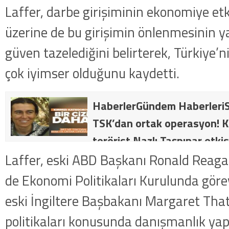
Laffer, darbe girişiminin ekonomiye etki
üzerine de bu girişimin önlenmesinin 
güven tazelediğini belirterek, Türkiye’nin
çok iyimser olduğunu kaydetti.
HaberlerGündem HaberleriS
TSK’dan ortak operasyon! Kı
terörist Nazlı Taşpınar etkis
dakika: MİT ve TSK’dan orta
Laffer, eski ABD Başkanı Ronald Reaga
kategorideki terörist Nazlı 
de Ekonomi Politikaları Kurulunda görev 
getirildi .
eski İngiltere Başbakanı Margaret Tha
politikaları konusunda danışmanlık yap