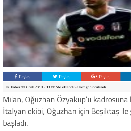
Paylaş
Paylaş
Paylaş
Bu haber 09 Ocak 2018 - 11:00 'de eklendi ve
kez görüntülendi.
Milan, Oğuzhan Özyakup’u kadrosuna k
İtalyan ekibi, Oğuzhan için Beşiktaş il
başladı.