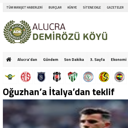
TÜM MANŞET HABERLERİ
BURÇLAR
KÜNYE
SİTENE EKLE
GAZETELER
Alucra’dan
Gündem
Son Dakika
3. Sayfa
Ekonomi
Oğuzhan’a İtalya’dan teklif