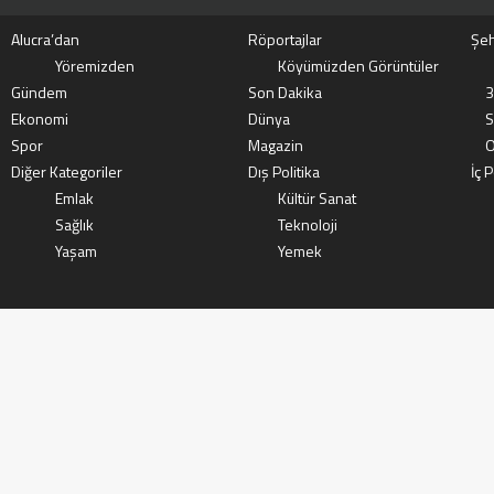
Alucra’dan
Röportajlar
Şeh
Yöremizden
Köyümüzden Görüntüler
Gündem
Son Dakika
3
Ekonomi
Dünya
S
Spor
Magazin
O
Diğer Kategoriler
Dış Politika
İç P
Emlak
Kültür Sanat
Sağlık
Teknoloji
Yaşam
Yemek