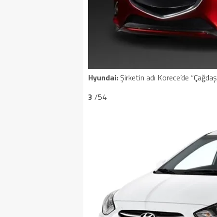
Hyundai:
Şirketin adı Korece’de “Çağdaş
3
/54