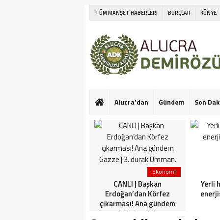
TÜM MANŞET HABERLERİ
BURÇLAR
KÜNYE
Alucra’dan
Gündem
Son Dak
Ekonomi
Ekonomi
Netanyahu’nun Türk
CANLI | Başkan
Yerli 
askeri korkusu! İlk kez
Erdoğan’dan Körfez
enerji
konuştu: Bu konuda güçlü
çıkarması! Ana gündem
görüşlerim var
Gazze | 3. durak Umman.