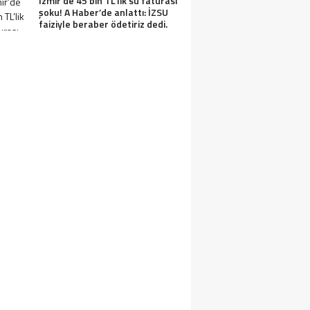
İzmir’de 45 bin TL’lik su faturası
şoku! A Haber’de anlattı: İZSU
faiziyle beraber ödetiriz dedi.