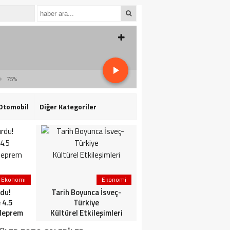
75%
Otomobil
Diğer Kategoriler
Ekonomi
Ekonomi
3. Sayfa
du!
Tarih Boyunca İsveç-
HaberlerGündem
 4.5
Türkiye
HaberleriSon dakika: Mİ
deprem
Kültürel Etkileşimleri
ve TSK’dan ortak
operasyon! Kırmızı