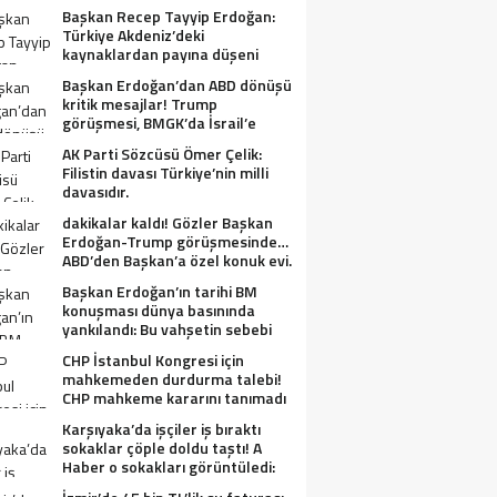
Başkan Recep Tayyip Erdoğan:
Türkiye Akdeniz’deki
kaynaklardan payına düşeni
alacak.
Başkan Erdoğan’dan ABD dönüşü
kritik mesajlar! Trump
görüşmesi, BMGK’da İsrail’e
tepkiler, Gazze ve Filistin
AK Parti Sözcüsü Ömer Çelik:
meselesi….
Filistin davası Türkiye’nin milli
davasıdır.
dakikalar kaldı! Gözler Başkan
Erdoğan-Trump görüşmesinde…
ABD’den Başkan’a özel konuk evi.
Başkan Erdoğan’ın tarihi BM
konuşması dünya basınında
yankılandı: Bu vahşetin sebebi
olabilir mi?
CHP İstanbul Kongresi için
mahkemeden durdurma talebi!
CHP mahkeme kararını tanımadı
Karşıyaka’da işçiler iş bıraktı
sokaklar çöple doldu taştı! A
Haber o sokakları görüntüledi:
Fareler cirit atıyor