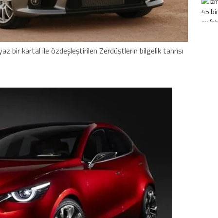
z bir kartal ile özdeşleştirilen Zerdüştlerin bilgelik tanrısı