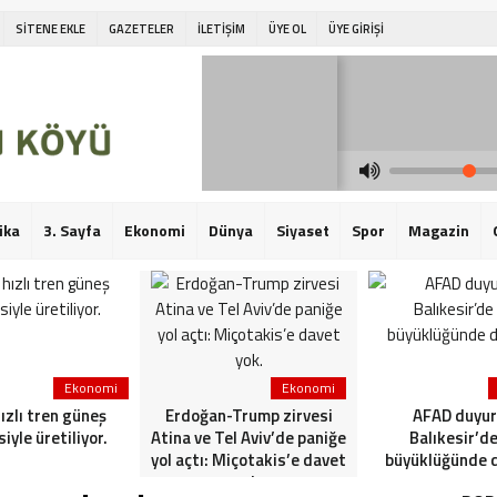
SİTENE EKLE
GAZETELER
İLETİŞİM
ÜYE OL
ÜYE GİRİŞİ
ika
3. Sayfa
Ekonomi
Dünya
Siyaset
Spor
Magazin
Ekonomi
Ekonomi
hızlı tren güneş
Erdoğan-Trump zirvesi
AFAD duyur
siyle üretiliyor.
Atina ve Tel Aviv’de paniğe
Balıkesir’de
yol açtı: Miçotakis’e davet
büyüklüğünde 
yok.