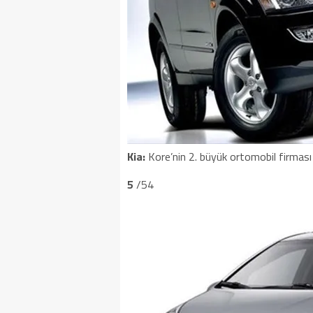
Kia:
Kore’nin 2. büyük ortomobil firması 
5
/54