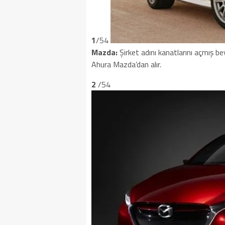
1
/54
Mazda:
Şirket adını kanatlarını açmış beya
Ahura Mazda’dan alır.
2
/54