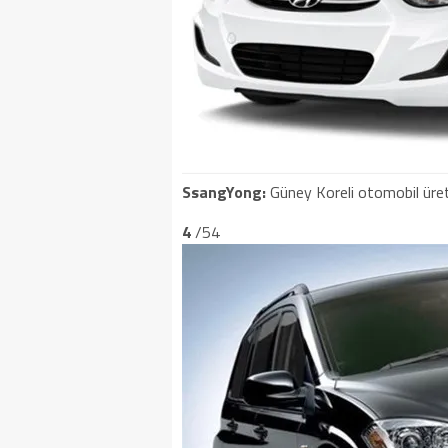
SsangYong:
Güney Koreli otomobil üretici
4
/54