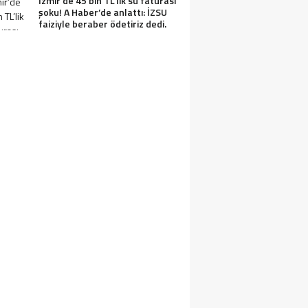
İzmir’de 45 bin TL’lik su faturası
şoku! A Haber’de anlattı: İZSU
faiziyle beraber ödetiriz dedi.