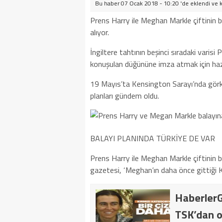
Bu haber 07 Ocak 2018 - 10:20 'de eklendi ve
Prens Harry ile Meghan Markle çiftinin 
alıyor.
İngiltere tahtının beşinci sıradaki varis
konuşulan düğününe imza atmak için hazır
19 Mayıs’ta Kensington Sarayı’nda görke
planları gündem oldu.
BALAYI PLANINDA TÜRKİYE DE VAR
Prens Harry ile Meghan Markle çiftinin b
gazetesi, ‘Meghan’ın daha önce gittiği K
HaberlerG
TSK’dan o