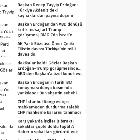
Başkan Recep Tayyip Erdoğan:
Türkiye Akdeniz’deki
kaynaklardan payına düşeni
alacak.
Başkan Erdoğan’dan ABD dönüşü
kritik mesajlar! Trump
görüşmesi, BMGK’da İsrail’e
tepkiler, Gazze ve Filistin
AK Parti Sözcüsü Ömer Çelik:
meselesi….
Filistin davası Türkiye’nin milli
davasıdır.
dakikalar kaldı! Gözler Başkan
Erdoğan-Trump görüşmesinde…
ABD’den Başkan’a özel konuk evi.
Başkan Erdoğan’ın tarihi BM
konuşması dünya basınında
yankılandı: Bu vahşetin sebebi
olabilir mi?
CHP İstanbul Kongresi için
mahkemeden durdurma talebi!
CHP mahkeme kararını tanımadı
Karşıyaka’da işçiler iş bıraktı
sokaklar çöple doldu taştı! A
Haber o sokakları görüntüledi:
Fareler cirit atıyor