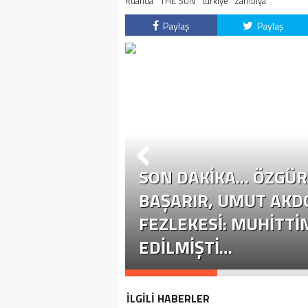
Ruanda
THE SUN
türkiye
Zambiya
Paylaş
Paylaş
SON DAKİKA… ÖZGÜR 
ÜR ÖZEL
BAŞARIR, UMUT AKD
YASETE EHIL
FEZLEKESI: MUHITTI
EDILMIŞTI…
İLGİLİ HABERLER