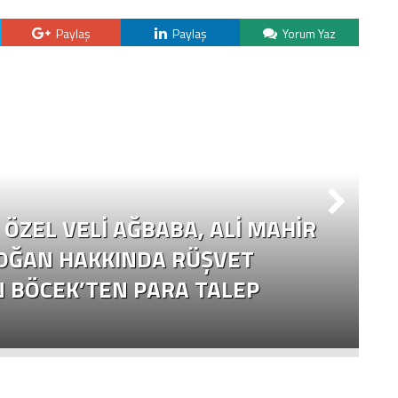
Paylaş
Paylaş
Yorum Yaz
ÖZEL VELI AĞBABA, ALI MAHIR
OĞAN HAKKINDA RÜŞVET
N BÖCEK’TEN PARA TALEP
Ç
Y