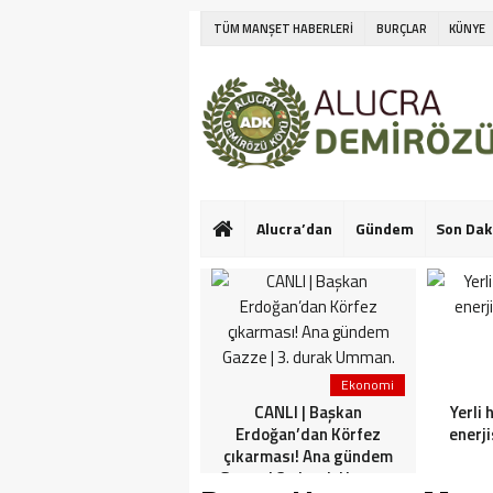
TÜM MANŞET HABERLERİ
BURÇLAR
KÜNYE
Alucra’dan
Gündem
Son Dak
Ekonomi
Ekonomi
Netanyahu’nun Türk
CANLI | Başkan
Yerli 
askeri korkusu! İlk kez
Erdoğan’dan Körfez
enerji
konuştu: Bu konuda güçlü
çıkarması! Ana gündem
görüşlerim var
Gazze | 3. durak Umman.