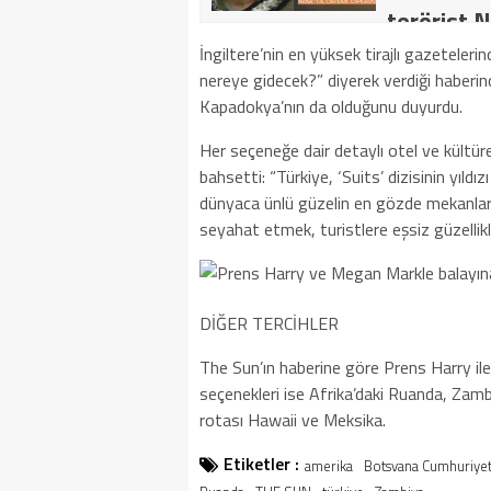
terörist N
dakika: M
İngiltere’nin en yüksek tirajlı gazetele
nereye gidecek?” diyerek verdiği haberin
kategoride
Kapadokya’nın da olduğunu duyurdu.
getirildi .
Her seçeneğe dair detaylı otel ve kültür
bahsetti: “Türkiye, ‘Suits’ dizisinin yıl
dünyaca ünlü güzelin en gözde mekanları 
seyahat etmek, turistlere eşsiz güzellikl
DİĞER TERCİHLER
The Sun’ın haberine göre Prens Harry ile A
seçenekleri ise Afrika’daki Ruanda, Zam
rotası Hawaii ve Meksika.
Etiketler :
amerika
Botsvana Cumhuriyet