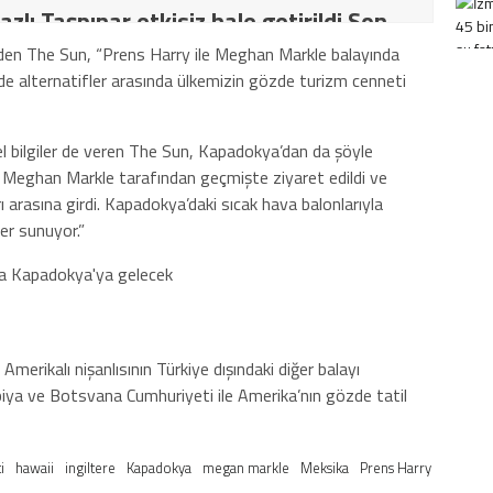
azlı Taşpınar etkisiz hale getirildi Son
İT ve TSK’dan ortak operasyon! Kırmızı
rinden The Sun, “Prens Harry ile Meghan Markle balayında
de alternatifler arasında ülkemizin gözde turizm cenneti
ki terörist Nazlı Taşpınar etkisiz hale
el bilgiler de veren The Sun, Kapadokya’dan da şöyle
dızı Meghan Markle tarafından geçmişte ziyaret edildi ve
arasına girdi. Kapadokya’daki sıcak hava balonlarıyla
er sunuyor.”
merikalı nişanlısının Türkiye dışındaki diğer balayı
biya ve Botsvana Cumhuriyeti ile Amerika’nın gözde tatil
i
hawaii
ingiltere
Kapadokya
megan markle
Meksika
Prens Harry