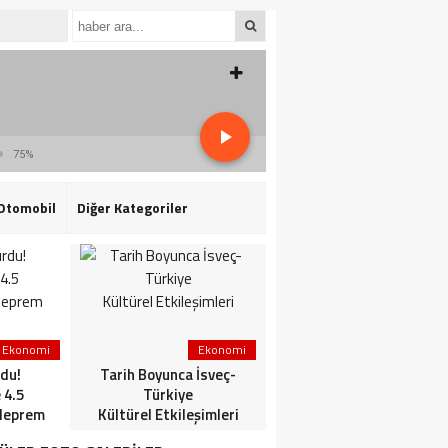
75%
Otomobil
Diğer Kategoriler
Ekonomi
Ekonomi
3. Sayfa
du!
Tarih Boyunca İsveç-
HaberlerGündem
 4.5
Türkiye
HaberleriSon dakika: Mİ
deprem
Kültürel Etkileşimleri
ve TSK’dan ortak
operasyon! Kırmızı