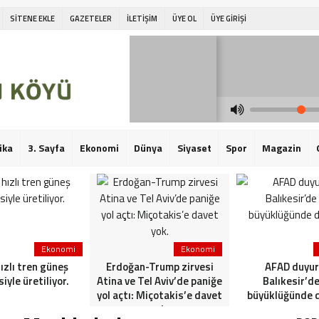
SİTENE EKLE
GAZETELER
İLETİŞİM
ÜYE OL
ÜYE GİRİŞİ
ika
3. Sayfa
Ekonomi
Dünya
Siyaset
Spor
Magazin
Ekonomi
Ekonomi
hızlı tren güneş
Erdoğan-Trump zirvesi
AFAD duyur
siyle üretiliyor.
Atina ve Tel Aviv’de paniğe
Balıkesir’de
yol açtı: Miçotakis’e davet
büyüklüğünde 
yok.