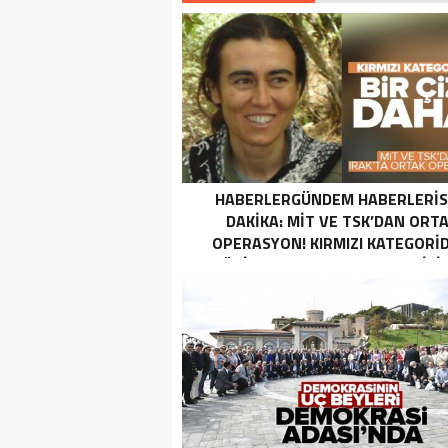
HABERLERGÜNDEM HABERLERI
DAKIKA: MİT VE TSK’DAN ORT
OPERASYON! KIRMIZI KATEGORID
TERÖRIST NAZLI TAŞPINAR ETKISI
GETIRILDI SON DAKIKA: MİT VE TS
ORTAK OPERASYON! KIRMIZI
KATEGORIDEKI TERÖRIST NAZ
TAŞPINAR ETKISIZ HALE GETIRILD