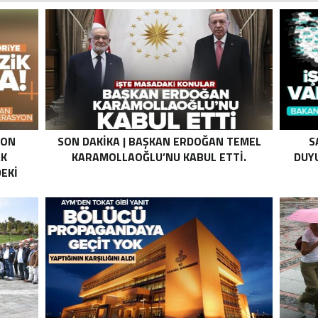
SON
SON DAKIKA | BAŞKAN ERDOĞAN TEMEL
S
AK
KARAMOLLAOĞLU’NU KABUL ETTI.
DUYU
EKI
Z HALE
K’DAN
LI
I .