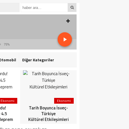
75%
Otomobil
Diğer Kategoriler
Ekonomi
Ekonomi
3. Sayfa
du!
Tarih Boyunca İsveç-
HaberlerGündem
 4.5
Türkiye
HaberleriSon dakika: Mİ
deprem
Kültürel Etkileşimleri
ve TSK’dan ortak
operasyon! Kırmızı