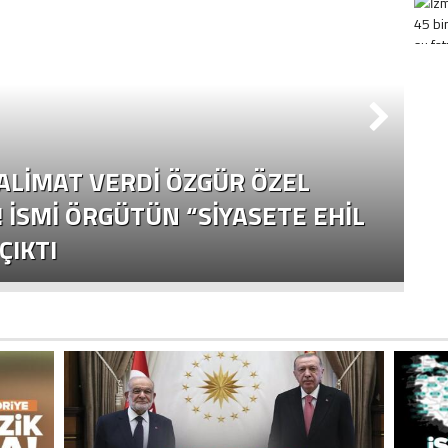
S
TALIMAT VERDI ÖZGÜR ÖZEL
B
! İSMI ÖRGÜTÜN “SIYASETE EHIL
F
ÇIKTI
E