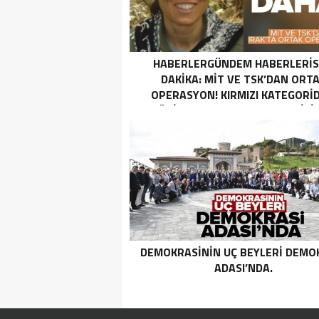
HABERLERGÜNDEM HABERLERI
DAKIKA: MİT VE TSK’DAN ORT
OPERASYON! KIRMIZI KATEGORID
TERÖRIST NAZLI TAŞPINAR ETKISI
GETIRILDI SON DAKIKA: MİT VE TS
ORTAK OPERASYON! KIRMIZI
KATEGORIDEKI TERÖRIST NAZ
TAŞPINAR ETKISIZ HALE GETIRILD
DEMOKRASININ UÇ BEYLERI DEMO
ADASI’NDA.