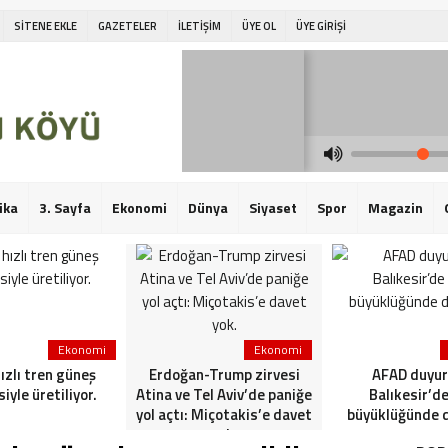
SİTENE EKLE
GAZETELER
İLETİŞİM
ÜYE OL
ÜYE GİRİŞİ
ika
3. Sayfa
Ekonomi
Dünya
Siyaset
Spor
Magazin
Ekonomi
Ekonomi
hızlı tren güneş
Erdoğan-Trump zirvesi
AFAD duyur
siyle üretiliyor.
Atina ve Tel Aviv’de paniğe
Balıkesir’de
yol açtı: Miçotakis’e davet
büyüklüğünde 
yok.