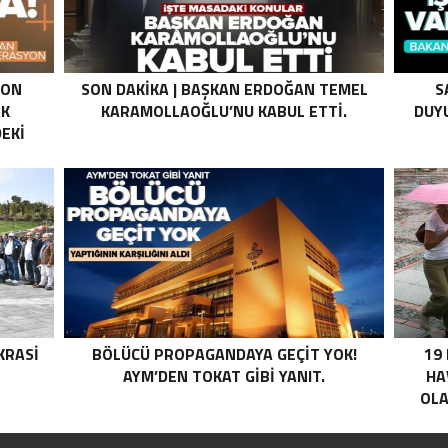
SON
SON DAKIKA | BAŞKAN ERDOĞAN TEMEL
S
AK
KARAMOLLAOĞLU’NU KABUL ETTI.
DUYU
EKI
Z HALE
K’DAN
LI
I .
KRASI
BÖLÜCÜ PROPAGANDAYA GEÇIT YOK!
19
AYM’DEN TOKAT GIBI YANIT.
HA
OLA