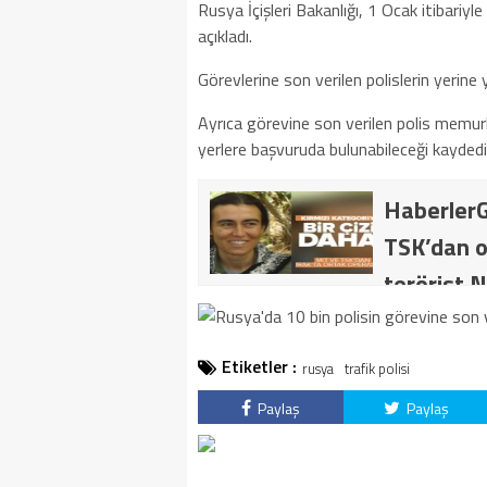
Rusya İçişleri Bakanlığı, 1 Ocak itibariyle
açıkladı.
Görevlerine son verilen polislerin yerine ye
Ayrıca görevine son verilen polis memurla
yerlere başvuruda bulunabileceği kaydedil
HaberlerG
TSK’dan o
terörist N
dakika: M
kategoride
Etiketler :
rusya
trafik polisi
getirildi .
Paylaş
Paylaş