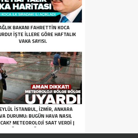
AĞLIK BAKANI FAHRETTIN KOCA
RDU! İŞTE ILLERE GÖRE HAFTALIK
VAKA SAYISI.
 EYLÜL İSTANBUL, İZMIR, ANKARA
VA DURUMU: BUGÜN HAVA NASIL
CAK? METEOROLOJI SAAT VERDI |
SAĞANAK YAĞIŞ UYARISI.