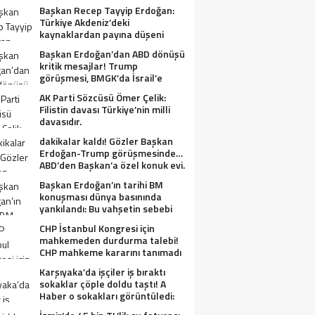
Başkan Recep Tayyip Erdoğan:
Türkiye Akdeniz’deki
kaynaklardan payına düşeni
alacak.
Başkan Erdoğan’dan ABD dönüşü
kritik mesajlar! Trump
görüşmesi, BMGK’da İsrail’e
tepkiler, Gazze ve Filistin
AK Parti Sözcüsü Ömer Çelik:
meselesi….
Filistin davası Türkiye’nin milli
davasıdır.
dakikalar kaldı! Gözler Başkan
Erdoğan-Trump görüşmesinde…
ABD’den Başkan’a özel konuk evi.
Başkan Erdoğan’ın tarihi BM
konuşması dünya basınında
yankılandı: Bu vahşetin sebebi
olabilir mi?
CHP İstanbul Kongresi için
mahkemeden durdurma talebi!
CHP mahkeme kararını tanımadı
Karşıyaka’da işçiler iş bıraktı
sokaklar çöple doldu taştı! A
Haber o sokakları görüntüledi:
Fareler cirit atıyor