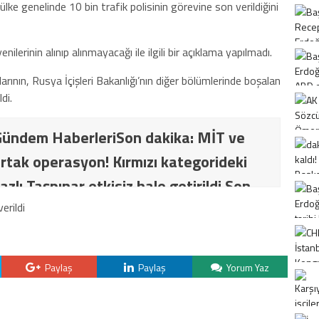
 ülke genelinde 10 bin trafik polisinin görevine son verildiğini
nilerinin alınıp alınmayacağı ile ilgili bir açıklama yapılmadı.
rının, Rusya İçişleri Bakanlığı’nın diğer bölümlerinde boşalan
di.
ündem HaberleriSon dakika: MİT ve
rtak operasyon! Kırmızı kategorideki
azlı Taşpınar etkisiz hale getirildi Son
İT ve TSK’dan ortak operasyon! Kırmızı
ki terörist Nazlı Taşpınar etkisiz hale
Paylaş
Paylaş
Yorum Yaz