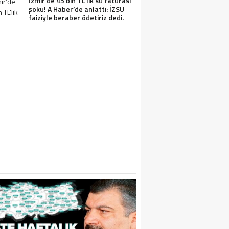
İzmir’de 45 bin TL’lik su faturası
şoku! A Haber’de anlattı: İZSU
faiziyle beraber ödetiriz dedi.
ON DAKİKA… ÖZGÜR ÖZEL VELI AĞBABA,
AŞARIR, UMUT AKDOĞAN HAKKINDA R
EZLEKESI: MUHITTIN BÖCEK’TEN PARA 
DILMIŞTI…