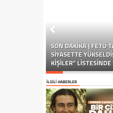
SON DAKİKA | FETÖ 
SIYASETTE YÜKSELDI
KIŞILER” LISTESINDE 
İLGİLİ HABERLER