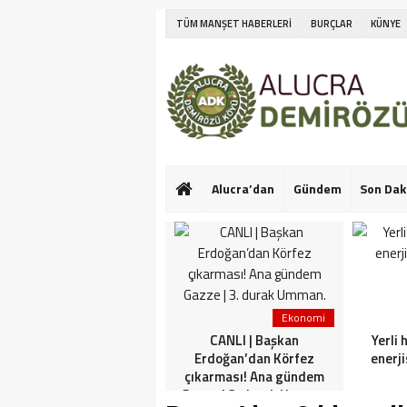
TÜM MANŞET HABERLERİ
BURÇLAR
KÜNYE
Alucra’dan
Gündem
Son Dak
Ekonomi
Ekonomi
Netanyahu’nun Türk
CANLI | Başkan
Yerli 
askeri korkusu! İlk kez
Erdoğan’dan Körfez
enerji
konuştu: Bu konuda güçlü
çıkarması! Ana gündem
görüşlerim var
Gazze | 3. durak Umman.