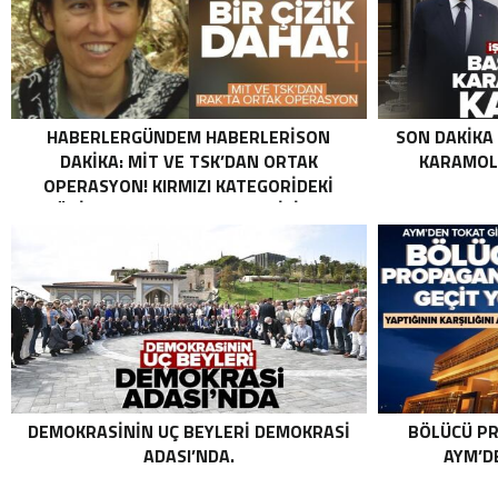
HABERLERGÜNDEM HABERLERISON
SON DAKIKA
DAKIKA: MİT VE TSK’DAN ORTAK
KARAMOLL
OPERASYON! KIRMIZI KATEGORIDEKI
TERÖRIST NAZLI TAŞPINAR ETKISIZ HALE
GETIRILDI SON DAKIKA: MİT VE TSK’DAN
ORTAK OPERASYON! KIRMIZI
KATEGORIDEKI TERÖRIST NAZLI
TAŞPINAR ETKISIZ HALE GETIRILDI .
DEMOKRASININ UÇ BEYLERI DEMOKRASI
BÖLÜCÜ PR
ADASI’NDA.
AYM’DE