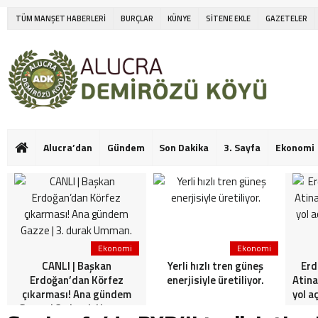
TÜM MANŞET HABERLERİ
BURÇLAR
KÜNYE
SİTENE EKLE
GAZETELER
Alucra’dan
Gündem
Son Dakika
3. Sayfa
Ekonomi
Ekonomi
Ekonomi
CANLI | Başkan
Yerli hızlı tren güneş
Erd
Erdoğan’dan Körfez
enerjisiyle üretiliyor.
Atina
çıkarması! Ana gündem
yol a
Gazze | 3. durak Umman.