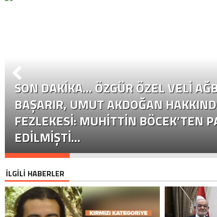
SON DAKİKA… ÖZGÜR ÖZEL VELI AĞB
BAŞARIR, UMUT AKDOĞAN HAKKIND
FEZLEKESI: MUHITTIN BÖCEK’TEN P
EDILMIŞTI…
İLGİLİ HABERLER