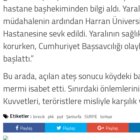
hastane başhekiminden bilgi aldı. Yaralı 
müdahalenin ardından Harran Üniversit
Hastanesine sevk edildi. Yaralının sağl
korurken, Cumhuriyet Başsavcılığı olayl
başlattı.”
Bu arada, açılan ateş sonucu köydeki ba
mermi isabet etti. Sınırdaki önlemlerini 
Kuvvetleri, teröristlere misliyle karşılık 
Etiketler :
birecik
pkk
pyd
Şanlıurfa
SURİYE
türkiye
Paylaş
Paylaş
Paylaş