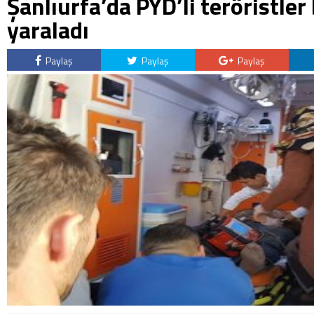
Şanlıurfa’da PYD’li teröristler b
yaraladı
Paylaş
Paylaş
Paylaş