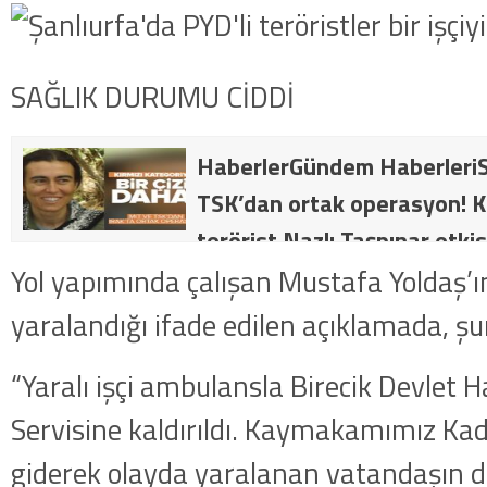
SAĞLIK DURUMU CİDDİ
HaberlerGündem HaberleriS
TSK’dan ortak operasyon! Kı
terörist Nazlı Taşpınar etkis
dakika: MİT ve TSK’dan orta
Yol yapımında çalışan Mustafa Yoldaş’ın
kategorideki terörist Nazlı 
yaralandığı ifade edilen açıklamada, şu
getirildi .
“Yaralı işçi ambulansla Birecik Devlet H
Servisine kaldırıldı. Kaymakamımız Kad
giderek olayda yaralanan vatandaşın