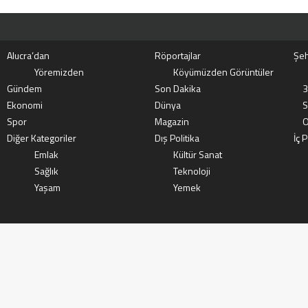
Alucra’dan
Röportajlar
Şeh
Yöremizden
Köyümüzden Görüntüler
Gündem
Son Dakika
3
Ekonomi
Dünya
S
Spor
Magazin
O
Diğer Kategoriler
Dış Politika
İç P
Emlak
Kültür Sanat
Sağlık
Teknoloji
Yaşam
Yemek