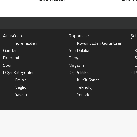
Alucra’dan
Röportajlar
Şeh
Yöremizden
Köyümüzden Görüntüler
Gündem
Son Dakika
3
Ekonomi
Dünya
S
Spor
Magazin
O
Diğer Kategoriler
Dış Politika
İç P
Emlak
Kültür Sanat
Sağlık
Teknoloji
Yaşam
Yemek