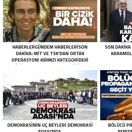
HABERLERGÜNDEM HABERLERISON
SON DAKIKA
DAKIKA: MİT VE TSK’DAN ORTAK
KARAMOLL
OPERASYON! KIRMIZI KATEGORIDEKI
TERÖRIST NAZLI TAŞPINAR ETKISIZ HALE
GETIRILDI SON DAKIKA: MİT VE TSK’DAN
ORTAK OPERASYON! KIRMIZI
KATEGORIDEKI TERÖRIST NAZLI
TAŞPINAR ETKISIZ HALE GETIRILDI .
DEMOKRASININ UÇ BEYLERI DEMOKRASI
BÖLÜCÜ PR
ADASI’NDA.
AYM’DE