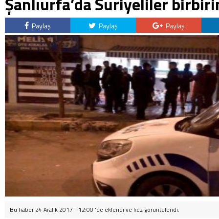
Şanlıurfa’da Suriyeliler birbiri
Paylaş
Paylaş
Paylaş
Bu haber 24 Aralık 2017 - 12:00 'de eklendi ve
kez görüntülendi.