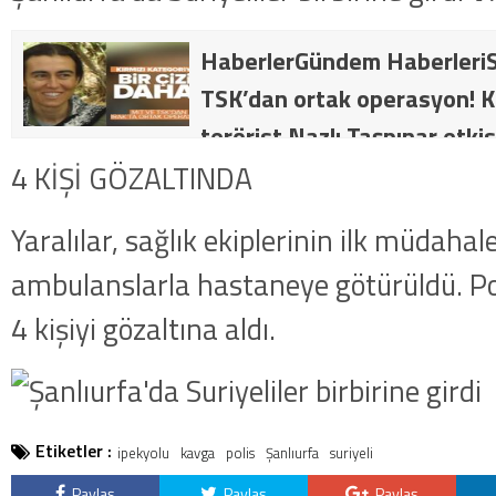
HaberlerGündem HaberleriS
TSK’dan ortak operasyon! Kı
terörist Nazlı Taşpınar etkis
dakika: MİT ve TSK’dan orta
4 KİŞİ GÖZALTINDA
kategorideki terörist Nazlı 
Yaralılar, sağlık ekiplerinin ilk müdaha
getirildi .
ambulanslarla hastaneye götürüldü. Po
4 kişiyi gözaltına aldı.
Etiketler :
ipekyolu
kavga
polis
Şanlıurfa
suriyeli
Paylaş
Paylaş
Paylaş