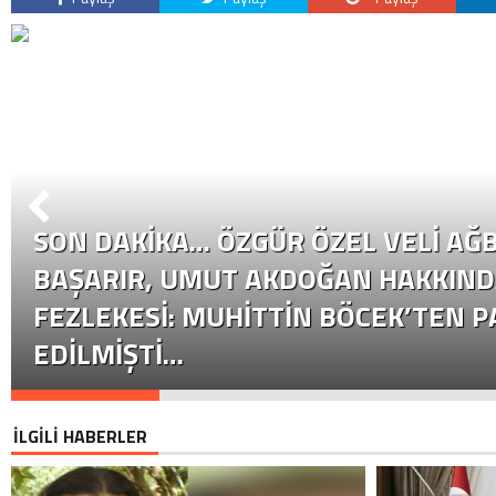
SON DAKİKA… ÖZGÜR ÖZEL VELI AĞB
BAŞARIR, UMUT AKDOĞAN HAKKIND
FEZLEKESI: MUHITTIN BÖCEK’TEN P
EDILMIŞTI…
İLGİLİ HABERLER