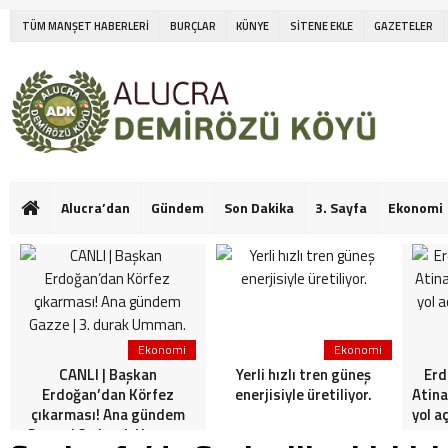
TÜM MANŞET HABERLERİ
BURÇLAR
KÜNYE
SİTENE EKLE
GAZETELER
Alucra’dan
Gündem
Son Dakika
3. Sayfa
Ekonomi
Ekonomi
Ekonomi
CANLI | Başkan
Yerli hızlı tren güneş
Erd
Erdoğan’dan Körfez
enerjisiyle üretiliyor.
Atina
çıkarması! Ana gündem
yol a
Gazze | 3. durak Umman.