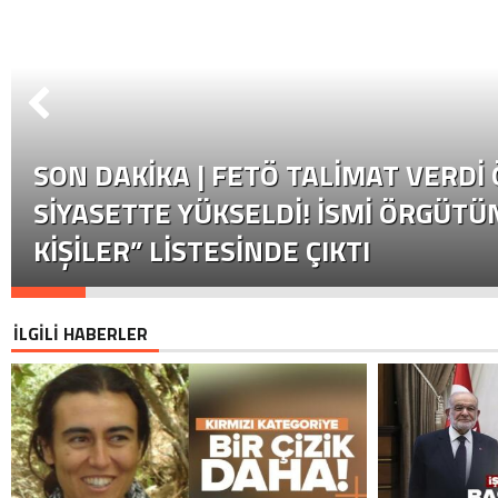
SON DAKİKA | FETÖ TALIMAT VERDI
SIYASETTE YÜKSELDI! İSMI ÖRGÜTÜN
KIŞILER” LISTESINDE ÇIKTI
İLGİLİ HABERLER