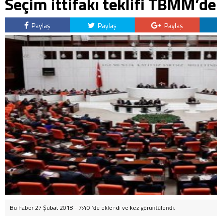
Seçim ittifakı teklifi TBMM’de
Paylaş
Paylaş
Paylaş
Bu haber 27 Şubat 2018 - 7:40 'de eklendi ve
kez görüntülendi.