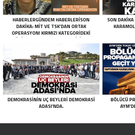
HABERLERGÜNDEM HABERLERISON
SON DAKIKA
DAKIKA: MİT VE TSK’DAN ORTAK
KARAMOLL
OPERASYON! KIRMIZI KATEGORIDEKI
TERÖRIST NAZLI TAŞPINAR ETKISIZ HALE
GETIRILDI SON DAKIKA: MİT VE TSK’DAN
ORTAK OPERASYON! KIRMIZI
KATEGORIDEKI TERÖRIST NAZLI
TAŞPINAR ETKISIZ HALE GETIRILDI .
DEMOKRASININ UÇ BEYLERI DEMOKRASI
BÖLÜCÜ PR
ADASI’NDA.
AYM’DE