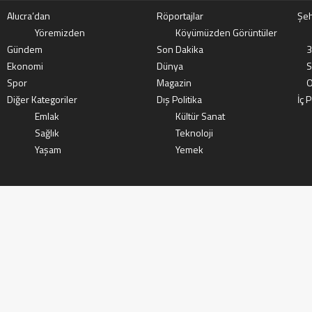
Alucra’dan
Röportajlar
Şeh
Yöremizden
Köyümüzden Görüntüler
Gündem
Son Dakika
3
Ekonomi
Dünya
S
Spor
Magazin
O
Diğer Kategoriler
Dış Politika
İç P
Emlak
Kültür Sanat
Sağlık
Teknoloji
Yaşam
Yemek