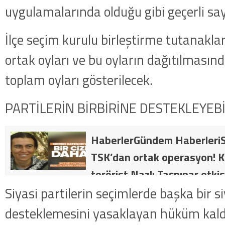
uygulamalarında olduğu gibi geçerli say
İlçe seçim kurulu birleştirme tutanaklar
ortak oyları ve bu oyların dağıtılmasınd
toplam oyları gösterilecek.
PARTİLERİN BİRBİRİNE DESTEKLEYEB
HaberlerGündem HaberleriS
TSK’dan ortak operasyon! Kı
terörist Nazlı Taşpınar etkis
dakika: MİT ve TSK’dan orta
Siyasi partilerin seçimlerde başka bir si
kategorideki terörist Nazlı 
desteklemesini yasaklayan hüküm kaldır