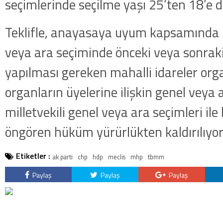
seçimlerinde seçilme yaşı 25’ten 18’e 
Teklifle, anayasaya uyum kapsamında m
veya ara seçiminde önceki veya sonraki b
yapılması gereken mahalli idareler org
organların üyelerine ilişkin genel veya 
milletvekili genel veya ara seçimleri ile
öngören hüküm yürürlükten kaldırılıyor
Etiketler :
ak parti
chp
hdp
meclis
mhp
tbmm
Paylaş
Paylaş
Paylaş