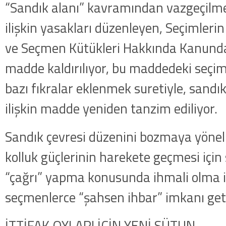
“Sandık alanı” kavramından vazgeçilme
ilişkin yasakları düzenleyen, Seçimler
ve Seçmen Kütükleri Hakkında Kanunda y
madde kaldırılıyor, bu maddedeki seçim 
bazı fıkralar eklenmek suretiyle, sandı
ilişkin madde yeniden tanzim ediliyor.
Sandık çevresi düzenini bozmaya yöneli
kolluk güçlerinin harekete geçmesi için 
“çağrı” yapma konusunda ihmali olma i
seçmenlerce “şahsen ihbar” imkanı getir
İTTİFAK OYLARI İÇİN YENİ SÜTUN