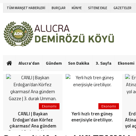
TÜM MANŞET HABERLERİ
BURÇLAR
KÜNYE
SİTENE EKLE
GAZETELER
Alucra’dan
Gündem
Son Dakika
3. Sayfa
Ekonomi
Ekonomi
Ekonomi
CANLI | Başkan
Yerli hızlı tren güneş
Erd
Erdoğan’dan Körfez
enerjisiyle üretiliyor.
Atina
çıkarması! Ana gündem
yol a
Gazze | 3. durak Umman.