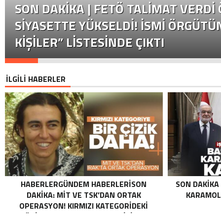
SON DAKİKA | FETÖ TALIMAT VERDI
SIYASETTE YÜKSELDI! İSMI ÖRGÜTÜN
KIŞILER” LISTESINDE ÇIKTI
İLGİLİ HABERLER
HABERLERGÜNDEM HABERLERISON
SON DAKIKA
DAKIKA: MİT VE TSK’DAN ORTAK
KARAMOLL
OPERASYON! KIRMIZI KATEGORIDEKI
TERÖRIST NAZLI TAŞPINAR ETKISIZ HALE