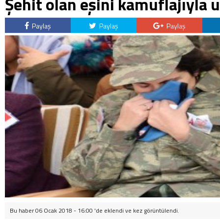
Şehit olan eşini kamuflajıyla 
Paylaş
Paylaş
Paylaş
Bu haber 06 Ocak 2018 - 16:00 'de eklendi ve
kez görüntülendi.