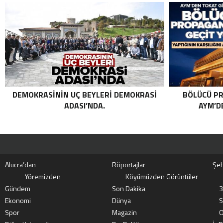
GETIRILDI SON DAKIKA: MİT VE TSK’DAN
ORTAK OPERASYON! KIRMIZI
KATEGORIDEKI TERÖRIST NAZLI
TAŞPINAR ETKISIZ HALE GETIRILDI .
DEMOKRASININ UÇ BEYLERI DEMOKRASI
BÖLÜCÜ PR
ADASI’NDA.
AYM’DE
Alucra’dan
Röportajlar
Şeh
Yöremizden
Köyümüzden Görüntüler
Gündem
Son Dakika
3
Ekonomi
Dünya
S
Spor
Magazin
O