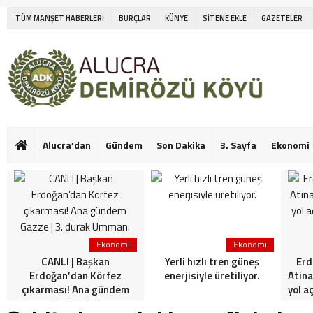
TÜM MANŞET HABERLERİ
BURÇLAR
KÜNYE
SİTENE EKLE
GAZETELER
Alucra’dan
Gündem
Son Dakika
3. Sayfa
Ekonomi
Ekonomi
Ekonomi
CANLI | Başkan
Yerli hızlı tren güneş
Erd
Erdoğan’dan Körfez
enerjisiyle üretiliyor.
Atina
çıkarması! Ana gündem
yol a
Gazze | 3. durak Umman.