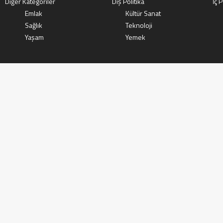
Diğer Kategoriler
Dış Politika
İç P
Emlak
Kültür Sanat
Sağlık
Teknoloji
Yaşam
Yemek