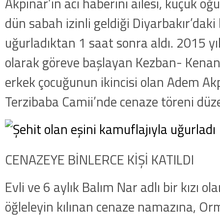
Akpınar’ın acı haberini ailesi, küçük o
dün sabah izinli geldiği Diyarbakır’daki 
uğurladıktan 1 saat sonra aldı. 2015 yı
olarak göreve başlayan Kezban- Kenan 
erkek çocuğunun ikincisi olan Adem Ak
Terzibaba Camii’nde cenaze töreni düz
CENAZEYE BİNLERCE KİŞİ KATILDI
Evli ve 6 aylık Balım Nar adlı bir kızı ol
öğleleyin kılınan cenaze namazına, Orm