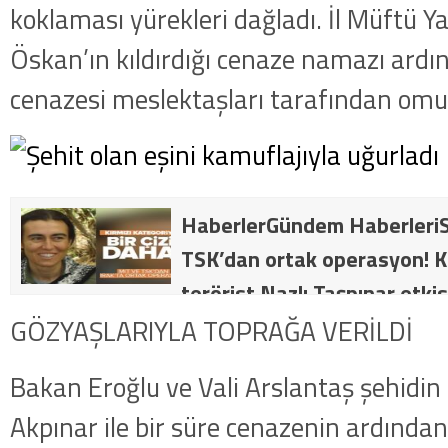
koklaması yürekleri dağladı. İl Müftü Y
Öskan’ın kıldırdığı cenaze namazı ardın
cenazesi meslektaşları tarafından omuz
HaberlerGündem HaberleriS
TSK’dan ortak operasyon! Kı
terörist Nazlı Taşpınar etkis
dakika: MİT ve TSK’dan orta
GÖZYAŞLARIYLA TOPRAĞA VERİLDİ
kategorideki terörist Nazlı 
Bakan Eroğlu ve Vali Arslantaş şehidi
getirildi .
Akpınar ile bir süre cenazenin ardında