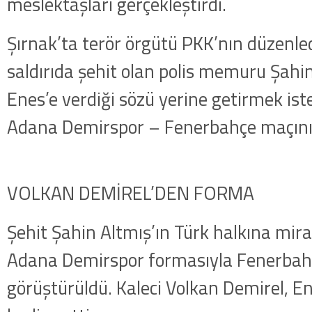
meslektaşları gerçekleştirdi.
Şırnak’ta terör örgütü PKK’nın düzenle
saldırıda şehit olan polis memuru Şahin
Enes’e verdiği sözü yerine getirmek ist
Adana Demirspor – Fenerbahçe maçını 
VOLKAN DEMİREL’DEN FORMA
Şehit Şahin Altmış’ın Türk halkına mir
Adana Demirspor formasıyla Fenerbahçe
görüştürüldü. Kaleci Volkan Demirel, E