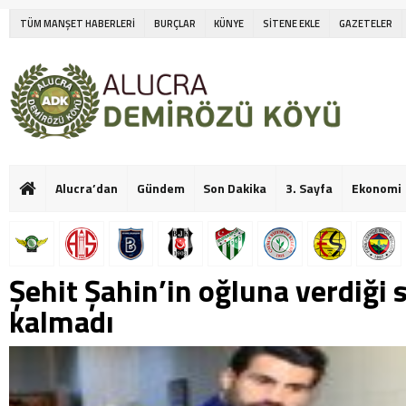
TÜM MANŞET HABERLERİ
BURÇLAR
KÜNYE
SİTENE EKLE
GAZETELER
Alucra’dan
Gündem
Son Dakika
3. Sayfa
Ekonomi
Şehit Şahin’in oğluna verdiği 
kalmadı