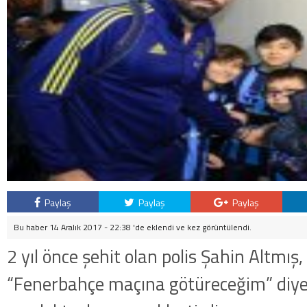
Paylaş
Paylaş
Paylaş
Bu haber 14 Aralık 2017 - 22:38 'de eklendi ve
kez görüntülendi.
2 yıl önce şehit olan polis Şahin Altmış,
“Fenerbahçe maçına götüreceğim” diye 