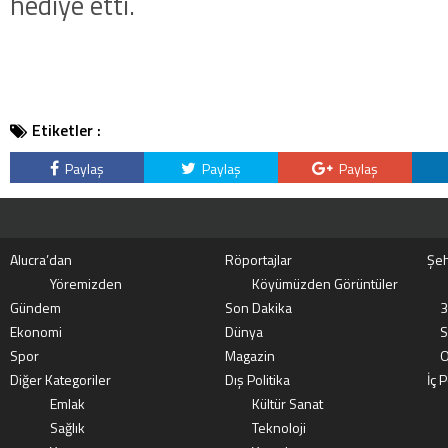
hediye etti.
Etiketler :
Paylaş
Paylaş
Paylaş
Alucra’dan
Röportajlar
Şeh
Yöremizden
Köyümüzden Görüntüler
Gündem
Son Dakika
3
Ekonomi
Dünya
S
Spor
Magazin
O
Diğer Kategoriler
Dış Politika
İç P
Emlak
Kültür Sanat
Sağlık
Teknoloji