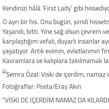
Kendinizi hâlâ ‘First Lady’ gibi hissed
O ayrı bir his. Onu bugün, şimdi hisse
Yaşandı, bitti. Yine sağ olsun çevrem v
karşılaştığım vefalı, duyarlı insanlar a
yaşatıyor. Artık evimin, evlatlarımın fir
Kavramlara ve kalıplara takılmamak la
Fotoğraflar: Posta/Eray Akın
“VİSKİ DE İÇERDİM NAMAZ DA KILARD