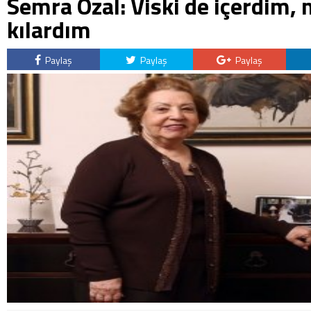
Semra Özal: Viski de içerdim,
kılardım
Paylaş
Paylaş
Paylaş