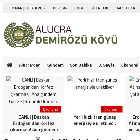
TÜM MANŞET HABERLERİ
BURÇLAR
KÜNYE
SİTENE EKLE
GAZETELER
Alucra’dan
Gündem
Son Dakika
3. Sayfa
Ekonomi
Ekonomi
Ekonomi
CANLI | Başkan
Yerli hızlı tren güneş
Erd
Erdoğan’dan Körfez
enerjisiyle üretiliyor.
Atina
çıkarması! Ana gündem
yol a
Gazze | 3. durak Umman.