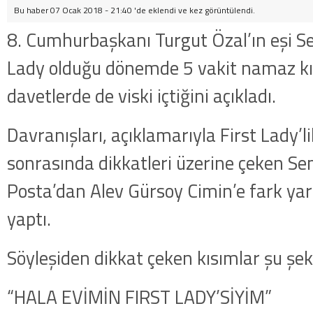
Bu haber 07 Ocak 2018 - 21:40 'de eklendi ve
kez görüntülendi.
8. Cumhurbaşkanı Turgut Özal’ın eşi Se
Lady olduğu dönemde 5 vakit namaz kıl
davetlerde de viski içtiğini açıkladı.
Davranışları, açıklamarıyla First Lady’
sonrasında dikkatleri üzerine çeken Se
Posta’dan Alev Gürsoy Cimin’e fark ya
yaptı.
Söyleşiden dikkat çeken kısımlar şu şek
“HALA EVİMİN FIRST LADY’SİYİM”