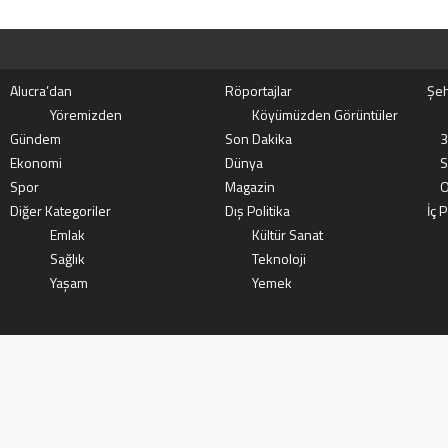
Alucra’dan
Röportajlar
Şeh
Yöremizden
Köyümüzden Görüntüler
Gündem
Son Dakika
3
Ekonomi
Dünya
S
Spor
Magazin
O
Diğer Kategoriler
Dış Politika
İç P
Emlak
Kültür Sanat
Sağlık
Teknoloji
Yaşam
Yemek