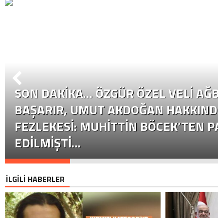
SON DAKİKA… ÖZGÜR ÖZEL VELI AĞB
BAŞARIR, UMUT AKDOĞAN HAKKIND
FEZLEKESI: MUHITTIN BÖCEK’TEN P
EDILMIŞTI…
İLGİLİ HABERLER