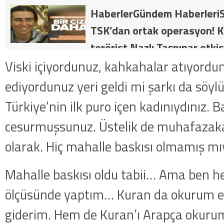
HaberlerGündem HaberleriS
TSK’dan ortak operasyon! Kı
terörist Nazlı Taşpınar etkis
dakika: MİT ve TSK’dan orta
Viski içiyordunuz, kahkahalar atıyordu
kategorideki terörist Nazlı 
ediyordunuz yeri geldi mi şarkı da sö
getirildi .
Türkiye’nin ilk puro içen kadınıydınız. 
cesurmuşsunuz. Üstelik de muhafazakar
olarak. Hiç mahalle baskısı olmamış mı
Mahalle baskısı oldu tabii… Ama ben he
ölçüsünde yaptım… Kuran da okurum e
giderim. Hem de Kuran’ı Arapça okuru