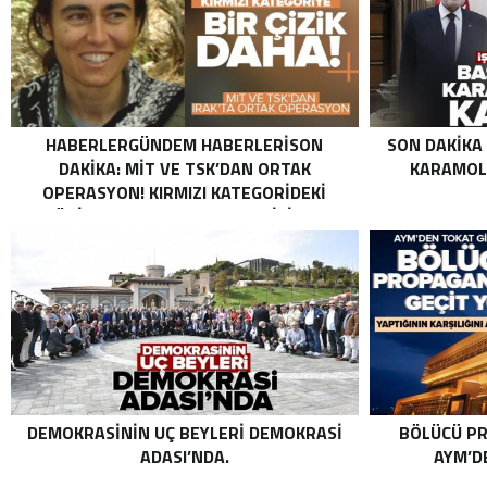
HABERLERGÜNDEM HABERLERISON
SON DAKIKA
DAKIKA: MİT VE TSK’DAN ORTAK
KARAMOLL
OPERASYON! KIRMIZI KATEGORIDEKI
TERÖRIST NAZLI TAŞPINAR ETKISIZ HALE
GETIRILDI SON DAKIKA: MİT VE TSK’DAN
ORTAK OPERASYON! KIRMIZI
KATEGORIDEKI TERÖRIST NAZLI
TAŞPINAR ETKISIZ HALE GETIRILDI .
DEMOKRASININ UÇ BEYLERI DEMOKRASI
BÖLÜCÜ PR
ADASI’NDA.
AYM’DE