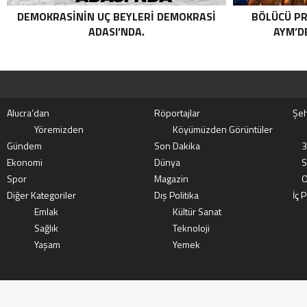
DEMOKRASININ UÇ BEYLERI DEMOKRASI
BÖLÜCÜ PR
ADASI’NDA.
AYM’DE
Alucra’dan
Röportajlar
Şeh
Yöremizden
Köyümüzden Görüntüler
Gündem
Son Dakika
3
Ekonomi
Dünya
S
Spor
Magazin
O
Diğer Kategoriler
Dış Politika
İç P
Emlak
Kültür Sanat
Sağlık
Teknoloji
Yaşam
Yemek