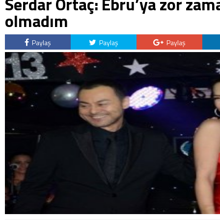
Serdar Ortaç: Ebru’ya zor zam
olmadım
Paylaş
Paylaş
Paylaş