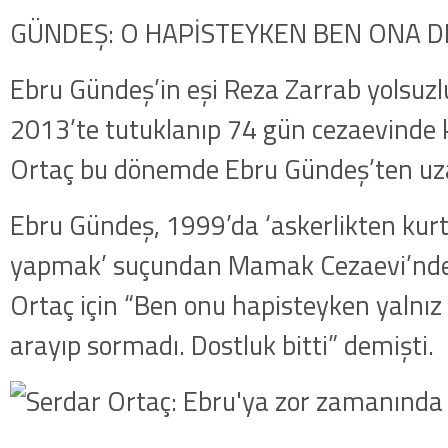
GÜNDEŞ: O HAPİSTEYKEN BEN ONA 
Ebru Gündeş’in eşi Reza Zarrab yolsuzl
2013’te tutuklanıp 74 gün cezaevinde k
Ortaç bu dönemde Ebru Gündeş’ten uz
Ebru Gündeş, 1999’da ‘askerlikten kurt
yapmak’ suçundan Mamak Cezaevi’nde
Ortaç için “Ben onu hapisteyken yalnı
arayıp sormadı. Dostluk bitti” demişti.