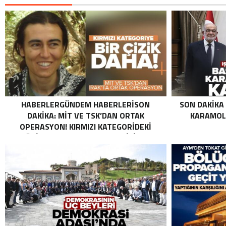
HABERLERGÜNDEM HABERLERISON
SON DAKIKA
DAKIKA: MİT VE TSK’DAN ORTAK
KARAMOLL
OPERASYON! KIRMIZI KATEGORIDEKI
TERÖRIST NAZLI TAŞPINAR ETKISIZ HALE
GETIRILDI SON DAKIKA: MİT VE TSK’DAN
ORTAK OPERASYON! KIRMIZI
KATEGORIDEKI TERÖRIST NAZLI
TAŞPINAR ETKISIZ HALE GETIRILDI .