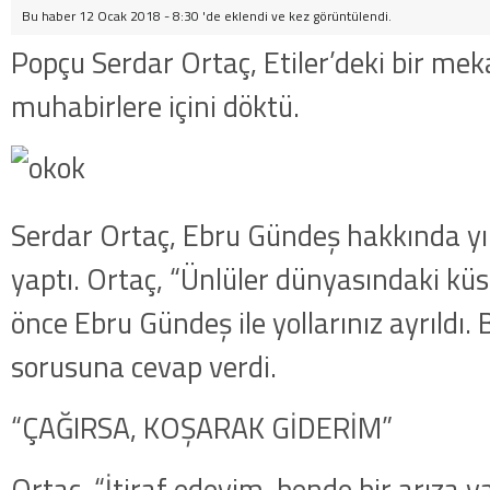
Bu haber 12 Ocak 2018 - 8:30 'de eklendi ve
kez görüntülendi.
Popçu Serdar Ortaç, Etiler’deki bir meka
muhabirlere içini döktü.
Serdar Ortaç, Ebru Gündeş hakkında yı
yaptı. Ortaç, “Ünlüler dünyasındaki küslü
önce Ebru Gündeş ile yollarınız ayrıldı.
sorusuna cevap verdi.
“ÇAĞIRSA, KOŞARAK GİDERİM”
Ortaç, “İtiraf edeyim, bende bir arıza v