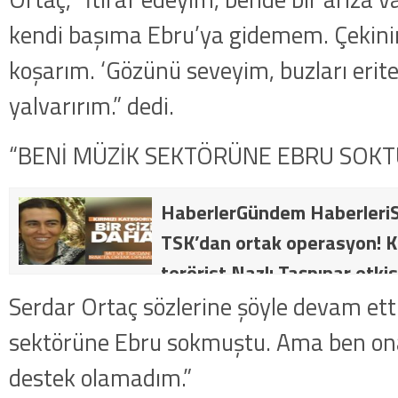
kendi başıma Ebru’ya gidemem. Çekinir
koşarım. ‘Gözünü seveyim, buzları erite
yalvarırım.” dedi.
“BENİ MÜZİK SEKTÖRÜNE EBRU SOKT
HaberlerGündem HaberleriS
TSK’dan ortak operasyon! Kı
terörist Nazlı Taşpınar etkis
dakika: MİT ve TSK’dan orta
Serdar Ortaç sözlerine şöyle devam ett
kategorideki terörist Nazlı 
sektörüne Ebru sokmuştu. Ama ben on
getirildi .
destek olamadım.”