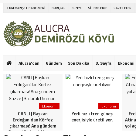
TÜM MANŞET HABERLERİ
BURÇLAR
KÜNYE
SİTENE EKLE
GAZETELER
Alucra’dan
Gündem
Son Dakika
3. Sayfa
Ekonomi
Ekonomi
Ekonomi
CANLI | Başkan
Yerli hızlı tren güneş
Erd
Erdoğan’dan Körfez
enerjisiyle üretiliyor.
Atina
çıkarması! Ana gündem
yol a
Gazze | 3. durak Umman.