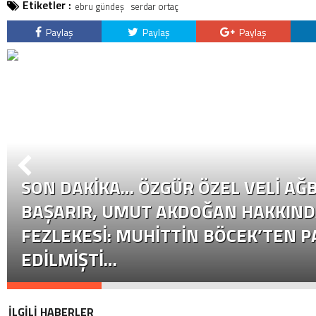
Etiketler :
ebru gündeş
serdar ortaç
Paylaş
Paylaş
Paylaş
SON DAKİKA… ÖZGÜR ÖZEL VELI AĞB
BAŞARIR, UMUT AKDOĞAN HAKKIND
FEZLEKESI: MUHITTIN BÖCEK’TEN P
EDILMIŞTI…
İLGİLİ HABERLER