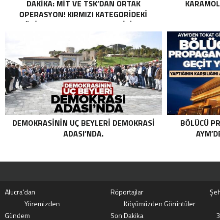
DAKIKA: MİT VE TSK’DAN ORTAK
KARAMOLL
OPERASYON! KIRMIZI KATEGORIDEKI
TERÖRIST NAZLI TAŞPINAR ETKISIZ HALE
GETIRILDI SON DAKIKA: MİT VE TSK’DAN
ORTAK OPERASYON! KIRMIZI
KATEGORIDEKI TERÖRIST NAZLI
TAŞPINAR ETKISIZ HALE GETIRILDI .
DEMOKRASININ UÇ BEYLERI DEMOKRASI
BÖLÜCÜ PR
ADASI’NDA.
AYM’DE
Alucra’dan
Röportajlar
Şeh
Yöremizden
Köyümüzden Görüntüler
Gündem
Son Dakika
3