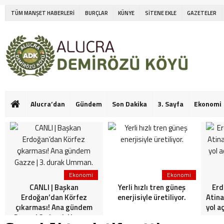
TÜM MANŞET HABERLERİ
BURÇLAR
KÜNYE
SİTENE EKLE
GAZETELER
Alucra’dan
Gündem
Son Dakika
3. Sayfa
Ekonomi
Ekonomi
Ekonomi
CANLI | Başkan
Yerli hızlı tren güneş
Erd
Erdoğan’dan Körfez
enerjisiyle üretiliyor.
Atina
çıkarması! Ana gündem
yol a
Gazze | 3. durak Umman.