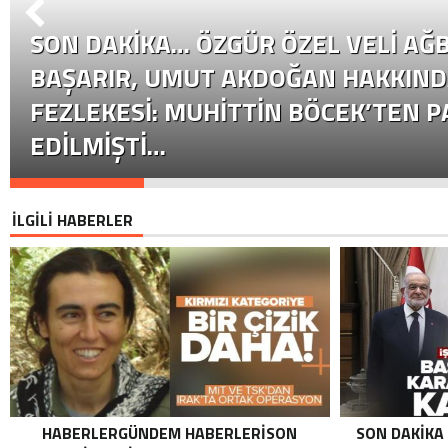
SON DAKİKA… ÖZGÜR ÖZEL VELI AĞB
BAŞARIR, UMUT AKDOĞAN HAKKIND
FEZLEKESI: MUHITTIN BÖCEK’TEN P
EDILMIŞTI…
İLGİLİ HABERLER
HABERLERGÜNDEM HABERLERISON
SON DAKIKA