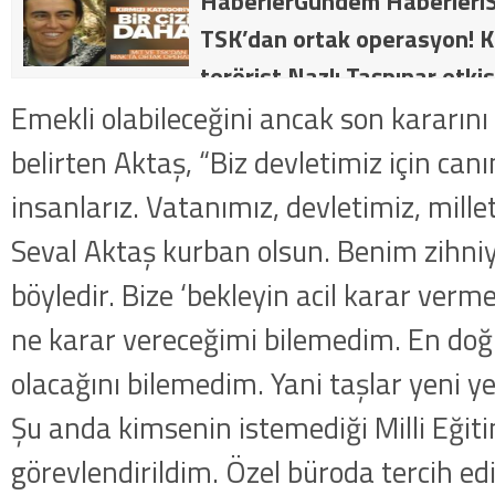
HaberlerGündem HaberleriS
TSK’dan ortak operasyon! Kı
terörist Nazlı Taşpınar etkis
dakika: MİT ve TSK’dan orta
Emekli olabileceğini ancak son kararını
kategorideki terörist Nazlı 
belirten Aktaş, “Biz devletimiz için ca
getirildi .
insanlarız. Vatanımız, devletimiz, mille
Seval Aktaş kurban olsun. Benim zihn
böyledir. Bize ‘bekleyin acil karar verme
ne karar vereceğimi bilemedim. En do
olacağını bilemedim. Yani taşlar yeni 
Şu anda kimsenin istemediği Milli Eğit
görevlendirildim. Özel büroda tercih ed