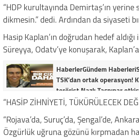
“HDP kurultayında Demirtaş’ın yerine s
dikmesin.” dedi. Ardından da siyaseti bır
Hasip Kaplan’ın doğrudan hedef aldığı i
Süreyya, Odatv’ye konuşarak, Kaplan’a 
HaberlerGündem HaberleriS
TSK’dan ortak operasyon! Kı
terörist Nazlı Taşpınar etkis
dakika: MİT ve TSK’dan orta
“HASİP ZİHNİYETİ, TÜKÜRÜLECEK DEĞ
kategorideki terörist Nazlı 
“Rojava’da, Suruç’da, Şengal’de, Ankara
getirildi .
Özgürlük uğruna gözünü kırpmadan hay