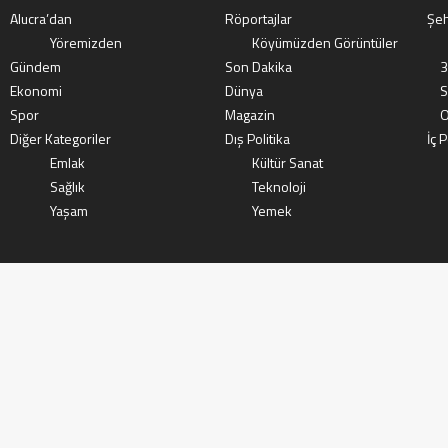
Alucra’dan
Röportajlar
Şeh
Yöremizden
Köyümüzden Görüntüler
Gündem
Son Dakika
3
Ekonomi
Dünya
S
Spor
Magazin
O
Diğer Kategoriler
Dış Politika
İç P
Emlak
Kültür Sanat
Sağlık
Teknoloji
Yaşam
Yemek