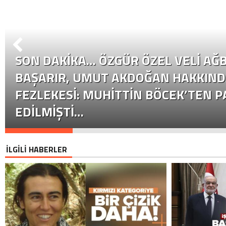
SON DAKİKA… ÖZGÜR ÖZEL VELI AĞB
BAŞARIR, UMUT AKDOĞAN HAKKIND
FEZLEKESI: MUHITTIN BÖCEK’TEN P
EDILMIŞTI…
İLGİLİ HABERLER