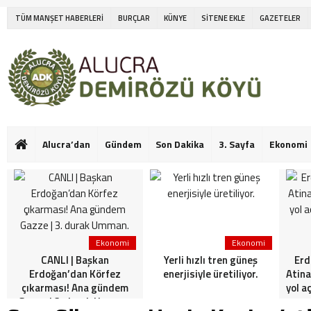
TÜM MANŞET HABERLERİ
BURÇLAR
KÜNYE
SİTENE EKLE
GAZETELER
Alucra’dan
Gündem
Son Dakika
3. Sayfa
Ekonomi
Ekonomi
Ekonomi
CANLI | Başkan
Yerli hızlı tren güneş
Erd
Erdoğan’dan Körfez
enerjisiyle üretiliyor.
Atina
çıkarması! Ana gündem
yol a
Gazze | 3. durak Umman.