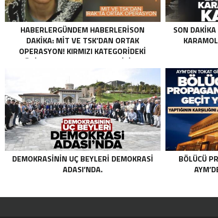
HABERLERGÜNDEM HABERLERISON
SON DAKIKA
DAKIKA: MİT VE TSK’DAN ORTAK
KARAMOLL
OPERASYON! KIRMIZI KATEGORIDEKI
TERÖRIST NAZLI TAŞPINAR ETKISIZ HALE
GETIRILDI SON DAKIKA: MİT VE TSK’DAN
ORTAK OPERASYON! KIRMIZI
KATEGORIDEKI TERÖRIST NAZLI
TAŞPINAR ETKISIZ HALE GETIRILDI .
DEMOKRASININ UÇ BEYLERI DEMOKRASI
BÖLÜCÜ PR
ADASI’NDA.
AYM’DE