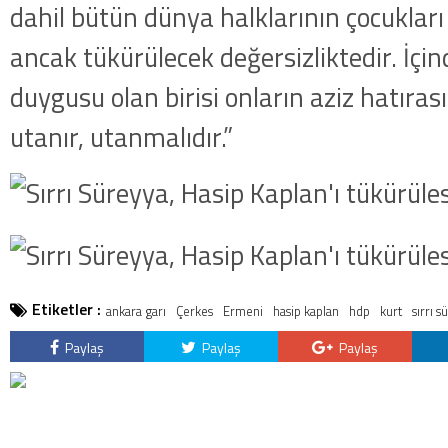
dahil bütün dünya halklarının çocukları 
ancak tükürülecek değersizliktedir. İç
duygusu olan birisi onların aziz hatıras
utanır, utanmalıdır.”
Etiketler :
ankara garı
Çerkes
Ermeni
hasip kaplan
hdp
kurt
sırrı 
Paylaş
Paylaş
Paylaş