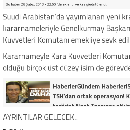
Bu haber 26 Şubat 2018 - 22:50 'de eklendi ve
kez görüntülendi.
Suudi Arabistan’da yayımlanan yeni kra
kararnameleriyle Genelkurmay Başkan
Kuvvetleri Komutanı emekliye sevk edil
Kararnameyle Kara Kuvvetleri Komutan
olduğu birçok üst düzey isim de görevde
HaberlerGündem HaberleriS
TSK’dan ortak operasyon! Kı
terörist Nazlı Taşpınar etkis
dakika: MİT ve TSK’dan orta
AYRINTILAR GELECEK..
kategorideki terörist Nazlı 