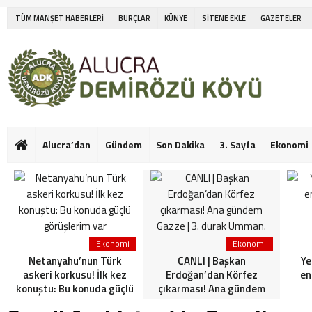
TÜM MANŞET HABERLERİ
BURÇLAR
KÜNYE
SİTENE EKLE
GAZETELER
Alucra’dan
Gündem
Son Dakika
3. Sayfa
Ekonomi
Ekonomi
Ekonomi
Netanyahu’nun Türk
CANLI | Başkan
Ye
askeri korkusu! İlk kez
Erdoğan’dan Körfez
en
konuştu: Bu konuda güçlü
çıkarması! Ana gündem
görüşlerim var
Gazze | 3. durak Umman.