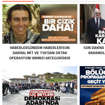
HABERLERGÜNDEM HABERLERISON
SON DAKIKA
DAKIKA: MİT VE TSK’DAN ORTAK
KARAMOLL
OPERASYON! KIRMIZI KATEGORIDEKI
TERÖRIST NAZLI TAŞPINAR ETKISIZ HALE
GETIRILDI SON DAKIKA: MİT VE TSK’DAN
ORTAK OPERASYON! KIRMIZI
KATEGORIDEKI TERÖRIST NAZLI
TAŞPINAR ETKISIZ HALE GETIRILDI .