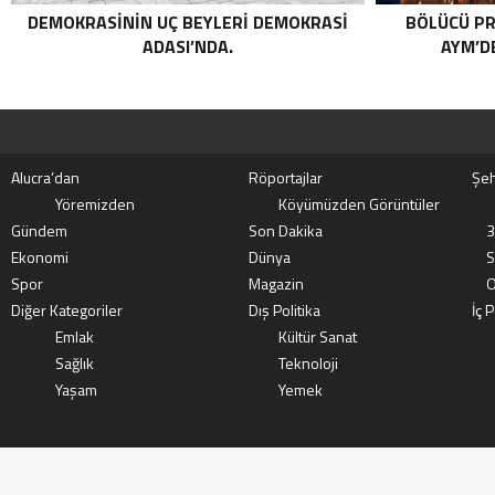
DEMOKRASININ UÇ BEYLERI DEMOKRASI
BÖLÜCÜ PR
ADASI’NDA.
AYM’DE
Alucra’dan
Röportajlar
Şeh
Yöremizden
Köyümüzden Görüntüler
Gündem
Son Dakika
3
Ekonomi
Dünya
S
Spor
Magazin
O
Diğer Kategoriler
Dış Politika
İç P
Emlak
Kültür Sanat
Sağlık
Teknoloji
Yaşam
Yemek