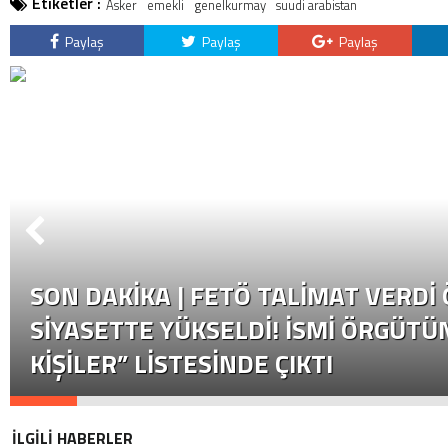
Etiketler :
Asker
emekli
genelkurmay
suudi arabistan
getirildi .
Paylaş
Paylaş
Paylaş
SON DAKİKA | FETÖ TALIMAT VERDI
SIYASETTE YÜKSELDI! İSMI ÖRGÜTÜN
KIŞILER” LISTESINDE ÇIKTI
İLGİLİ HABERLER