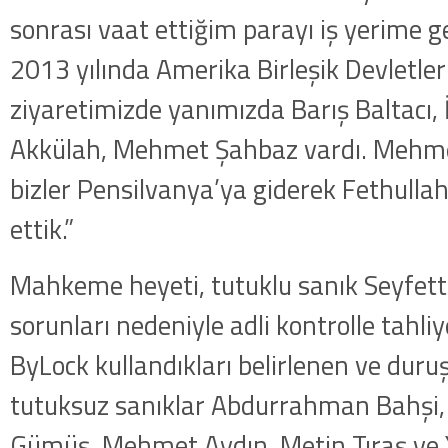
sonrası vaat ettiğim parayı iş yerime g
2013 yılında Amerika Birleşik Devletler
ziyaretimizde yanımızda Barış Baltacı,
Akkülah, Mehmet Şahbaz vardı. Mehme
bizler Pensilvanya’ya giderek Fethullah
ettik.”
Mahkeme heyeti, tutuklu sanık Seyfetti
sorunları nedeniyle adli kontrolle tahli
ByLock kullandıkları belirlenen ve du
tutuksuz sanıklar Abdurrahman Bahşi, 
Gümüş, Mehmet Aydın, Metin Tıraş ve 