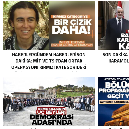
HABERLERGÜNDEM HABERLERISON
SON DAKIKA
DAKIKA: MİT VE TSK’DAN ORTAK
KARAMOLL
OPERASYON! KIRMIZI KATEGORIDEKI
TERÖRIST NAZLI TAŞPINAR ETKISIZ HALE
GETIRILDI SON DAKIKA: MİT VE TSK’DAN
ORTAK OPERASYON! KIRMIZI
KATEGORIDEKI TERÖRIST NAZLI
TAŞPINAR ETKISIZ HALE GETIRILDI .