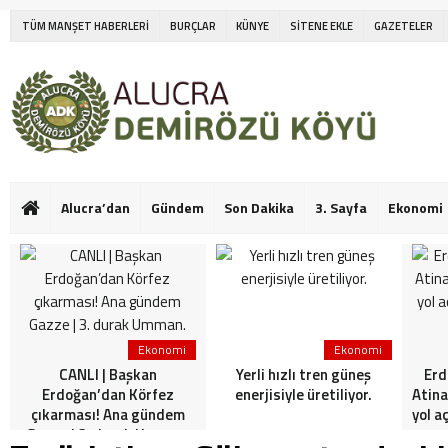
TÜM MANŞET HABERLERİ
BURÇLAR
KÜNYE
SİTENE EKLE
GAZETELER
Alucra’dan
Gündem
Son Dakika
3. Sayfa
Ekonomi
Ekonomi
Ekonomi
CANLI | Başkan
Yerli hızlı tren güneş
Erd
Erdoğan’dan Körfez
enerjisiyle üretiliyor.
Atina
çıkarması! Ana gündem
yol a
Gazze | 3. durak Umman.