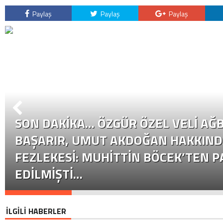
Paylaş
Paylaş
Paylaş
SON DAKİKA… ÖZGÜR ÖZEL VELI AĞB
BAŞARIR, UMUT AKDOĞAN HAKKIND
FEZLEKESI: MUHITTIN BÖCEK’TEN P
EDILMIŞTI…
İLGİLİ HABERLER