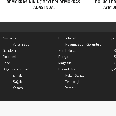
DEMOKRASININ UÇ BEYLERI DEMOKRASI
BÖLÜCÜ PR
ADASI’NDA.
AYM’DE
Alucra’dan
Röportajlar
Şeh
Yöremizden
Köyümüzden Görüntüler
Gündem
Son Dakika
3
Ekonomi
Dünya
S
Spor
Magazin
O
Diğer Kategoriler
Dış Politika
İç P
Emlak
Kültür Sanat
Sağlık
Teknoloji
Yaşam
Yemek