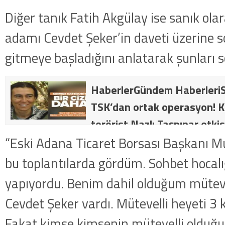
Diğer tanık Fatih Akgülay ise sanık ola
adamı Cevdet Şeker’in daveti üzerine s
gitmeye başladığını anlatarak şunları s
HaberlerGündem HaberleriS
TSK’dan ortak operasyon! Kı
terörist Nazlı Taşpınar etkis
dakika: MİT ve TSK’dan orta
“Eski Adana Ticaret Borsası Başkanı 
kategorideki terörist Nazlı 
bu toplantılarda gördüm. Sohbet hocalığ
getirildi .
yapıyordu. Benim dahil olduğum müteve
Cevdet Şeker vardı. Mütevelli heyeti 3 
Fakat kimse kimsenin mütevelli olduğu