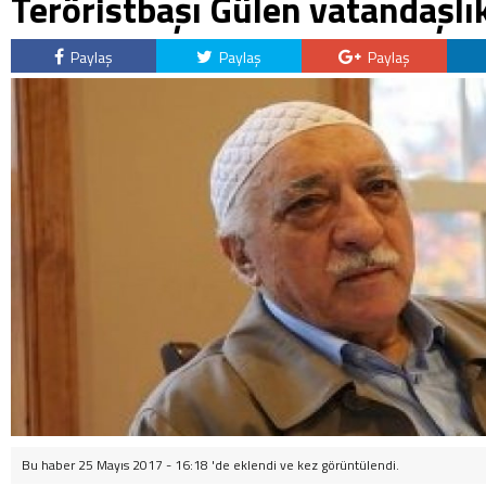
Teröristbaşı Gülen vatandaşlık
Paylaş
Paylaş
Paylaş
Bu haber 25 Mayıs 2017 - 16:18 'de eklendi ve
kez görüntülendi.