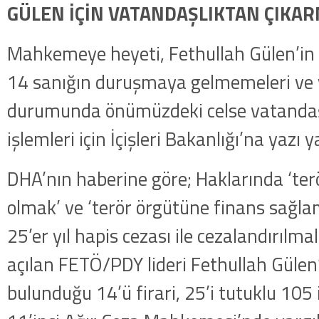
GÜLEN İÇİN VATANDAŞLIKTAN ÇIKAR
Mahkemeye heyeti, Fethullah Gülen’in 
14 sanığın duruşmaya gelmemeleri ve
durumunda önümüzdeki celse vatandaş
işlemleri için İçişleri Bakanlığı’na yazı ya
DHA’nın haberine göre; Haklarında ‘te
olmak’ ve ‘terör örgütüne finans sağl
25’er yıl hapis cezası ile cezalandırılma
açılan FETÖ/PDY lideri Fethullah Gülen
bulunduğu 14’ü firari, 25’i tutuklu 10