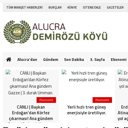
TÜM MANŞET HABERLERİ
BURÇLAR
KÜNYE
SİTENE EKLE
GAZETELER
Alucra’dan
Gündem
Son Dakika
3. Sayfa
Ekonomi
Ekonomi
Ekonomi
CANLI | Başkan
Yerli hızlı tren güneş
Erd
Erdoğan’dan Körfez
enerjisiyle üretiliyor.
Atina
çıkarması! Ana gündem
yol a
Gazze | 3. durak Umman.