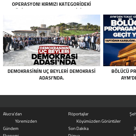
OPERASYON! KIRMIZI KATEGORIDEKI
TERÖRIST NAZLI TAŞPINAR ETKISIZ HALE
GETIRILDI SON DAKIKA: MİT VE TSK’DAN
ORTAK OPERASYON! KIRMIZI
KATEGORIDEKI TERÖRIST NAZLI
TAŞPINAR ETKISIZ HALE GETIRILDI .
DEMOKRASININ UÇ BEYLERI DEMOKRASI
BÖLÜCÜ PR
ADASI’NDA.
AYM’DE
Alucra’dan
Röportajlar
Şeh
Yöremizden
Köyümüzden Görüntüler
Gündem
Son Dakika
3
Ekonomi
Dünya
S