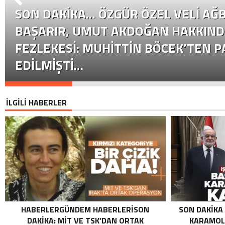
SON DAKİKA… ÖZGÜR ÖZEL VELI AĞB
BAŞARIR, UMUT AKDOĞAN HAKKIND
FEZLEKESI: MUHITTIN BÖCEK’TEN P
EDILMIŞTI…
İLGİLİ HABERLER
HABERLERGÜNDEM HABERLERISON
SON DAKIKA
DAKIKA: MİT VE TSK’DAN ORTAK
KARAMOLL