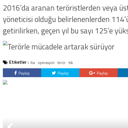
dakika: MİT ve TSK’dan orta
2016’da aranan teröristlerden veya üs
kategorideki terörist Nazlı 
yöneticisi olduğu belirlenenlerden 114’ü
getirildi .
getirilirken, geçen yıl bu sayı 125’e yüks
Etiketler :
iha
operasyon
terör
tsk
Paylaş
Paylaş
Paylaş