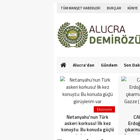
TÜM MANŞET HABERLERİ
BURÇLAR
KÜNYE
Alucra’dan
Gündem
Son Dak
Ekonomi
Netanyahu’nun Türk
CAN
askeri korkusu! İlk kez
Erdoğ
konuştu: Bu konuda güçlü
çıkarm
görüşlerim var
Gazze |