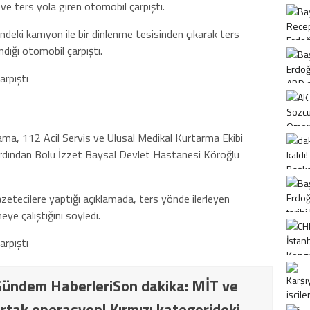
 ters yola giren otomobil çarpıştı.
indeki kamyon ile bir dinlenme tesisinden çıkarak ters
dığı otomobil çarpıştı.
a, 112 Acil Servis ve Ulusal Medikal Kurtarma Ekibi
 ardından Bolu İzzet Baysal Devlet Hastanesi Köroğlu
tecilere yaptığı açıklamada, ters yönde ilerleyen
ye çalıştığını söyledi.
ündem HaberleriSon dakika: MİT ve
rtak operasyon! Kırmızı kategorideki