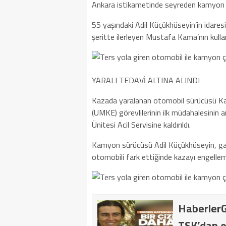
Ankara istikametinde seyreden kamyon ve
55 yaşındaki Adil Küçükhüseyin’in idares
şeritte ilerleyen Mustafa Kama’nın kullan
YARALI TEDAVİ ALTINA ALINDI
Kazada yaralanan otomobil sürücüsü Kam
(UMKE) görevlilerinin ilk müdahalesinin
Ünitesi Acil Servisine kaldırıldı.
Kamyon sürücüsü Adil Küçükhüseyin, gaze
otomobili fark ettiğinde kazayı engelleme
HaberlerG
TSK’dan o