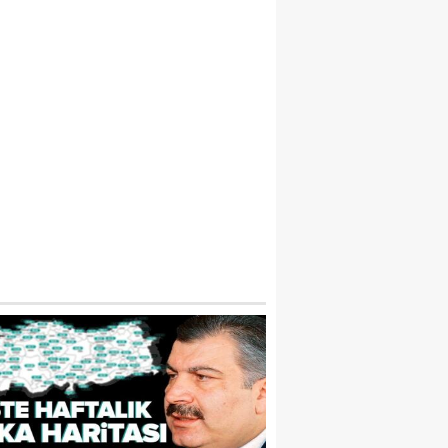
ON DAKİKA… ÖZGÜR ÖZEL VELI AĞBABA,
AŞARIR, UMUT AKDOĞAN HAKKINDA R
EZLEKESI: MUHITTIN BÖCEK’TEN PARA 
DILMIŞTI…