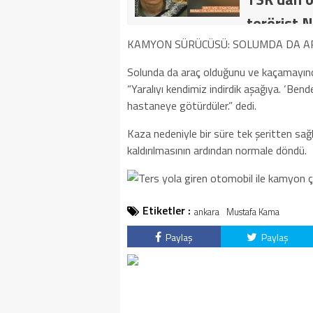
terörist N
dakika: M
KAMYON SÜRÜCÜSÜ: SOLUMDA DA A
kategoride
Solunda da araç olduğunu ve kaçamayınc
“Yaralıyı kendimiz indirdik aşağıya. ‘Bend
getirildi .
hastaneye götürdüler.” dedi.
Kaza nedeniyle bir süre tek şeritten sa
kaldırılmasının ardından normale döndü.
Etiketler :
ankara
Mustafa Kama
Paylaş
Paylaş