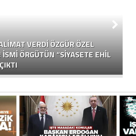
S
TALIMAT VERDI ÖZGÜR ÖZEL
B
! İSMI ÖRGÜTÜN “SIYASETE EHIL
F
ÇIKTI
E