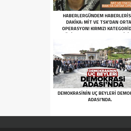
HABERLERGÜNDEM HABERLERI
DAKIKA: MİT VE TSK’DAN ORT
OPERASYON! KIRMIZI KATEGORID
TERÖRIST NAZLI TAŞPINAR ETKISI
GETIRILDI SON DAKIKA: MİT VE TS
ORTAK OPERASYON! KIRMIZI
KATEGORIDEKI TERÖRIST NAZ
TAŞPINAR ETKISIZ HALE GETIRILD
DEMOKRASININ UÇ BEYLERI DEMO
ADASI’NDA.