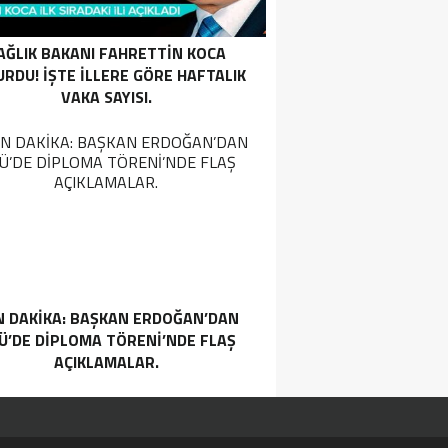
AĞLIK BAKANI FAHRETTIN KOCA
RDU! İŞTE ILLERE GÖRE HAFTALIK
VAKA SAYISI.
 DAKIKA: BAŞKAN ERDOĞAN’DAN
Ü’DE DIPLOMA TÖRENI’NDE FLAŞ
AÇIKLAMALAR.