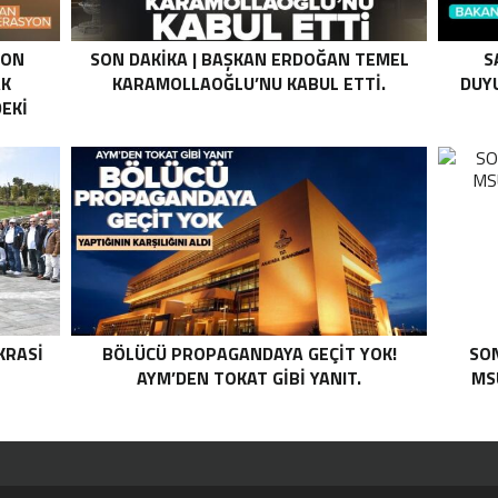
SON
SON DAKIKA | BAŞKAN ERDOĞAN TEMEL
S
AK
KARAMOLLAOĞLU’NU KABUL ETTI.
DUYU
EKI
Z HALE
K’DAN
LI
I .
KRASI
BÖLÜCÜ PROPAGANDAYA GEÇIT YOK!
SON
AYM’DEN TOKAT GIBI YANIT.
MS