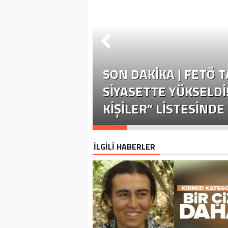
SON DAKİKA | FETÖ 
SIYASETTE YÜKSELDI
KIŞILER” LISTESINDE 
İLGİLİ HABERLER