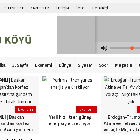
SİTENE EKLE
GAZETELER
İLETİŞİM
ÜYE OL
ÜYE GİRİŞİ
ika
3. Sayfa
Ekonomi
Dünya
Siyaset
Spor
Magazin
Ekonomi
Ekonomi
LI | Başkan
Yerli hızlı tren güneş
Erdoğan-Trump 
an’dan Körfez
enerjisiyle üretiliyor.
Atina ve Tel Aviv
ası! Ana gündem
yol açtı: Miçotak
 3. durak Umman.
yok.