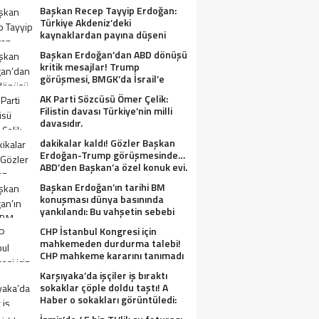
Başkan Recep Tayyip Erdoğan:
Türkiye Akdeniz’deki
kaynaklardan payına düşeni
alacak.
Başkan Erdoğan’dan ABD dönüşü
kritik mesajlar! Trump
görüşmesi, BMGK’da İsrail’e
tepkiler, Gazze ve Filistin
AK Parti Sözcüsü Ömer Çelik:
meselesi….
Filistin davası Türkiye’nin milli
davasıdır.
dakikalar kaldı! Gözler Başkan
Erdoğan-Trump görüşmesinde…
ABD’den Başkan’a özel konuk evi.
Başkan Erdoğan’ın tarihi BM
konuşması dünya basınında
yankılandı: Bu vahşetin sebebi
olabilir mi?
CHP İstanbul Kongresi için
mahkemeden durdurma talebi!
CHP mahkeme kararını tanımadı
Karşıyaka’da işçiler iş bıraktı
sokaklar çöple doldu taştı! A
Haber o sokakları görüntüledi:
Fareler cirit atıyor