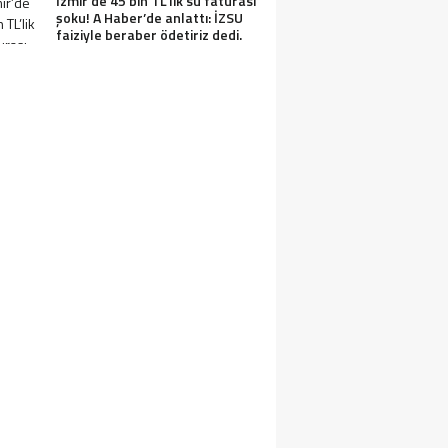
İzmir’de 45 bin TL’lik su faturası
şoku! A Haber’de anlattı: İZSU
faiziyle beraber ödetiriz dedi.