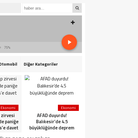
75%
Otomobil
Diğer Kategoriler
Ekonomi
Ekonomi
Ekonomi
zirvesi
AFAD duyurdu!
Tarih Boyunca İsveç-
’de paniğe
Balıkesir’de 4.5
Türkiye
is’e davet
büyüklüğünde deprem
Kültürel Etkileşimleri