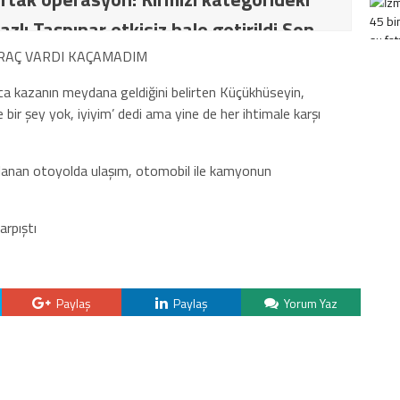
azlı Taşpınar etkisiz hale getirildi Son
İT ve TSK’dan ortak operasyon! Kırmızı
RAÇ VARDI KAÇAMADIM
ki terörist Nazlı Taşpınar etkisiz hale
a kazanın meydana geldiğini belirten Küçükhüseyin,
e bir şey yok, iyiyim’ dedi ama yine de her ihtimale karşı
ğlanan otoyolda ulaşım, otomobil ile kamyonun
Paylaş
Paylaş
Yorum Yaz