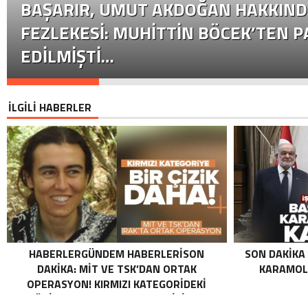
BAŞARIR, UMUT AKDOĞAN HAKKIND
FEZLEKESI: MUHITTIN BÖCEK’TEN P
EDILMIŞTI…
İLGİLİ HABERLER
HABERLERGÜNDEM HABERLERISON
SON DAKIKA
DAKIKA: MİT VE TSK’DAN ORTAK
KARAMOLL
OPERASYON! KIRMIZI KATEGORIDEKI
TERÖRIST NAZLI TAŞPINAR ETKISIZ HALE