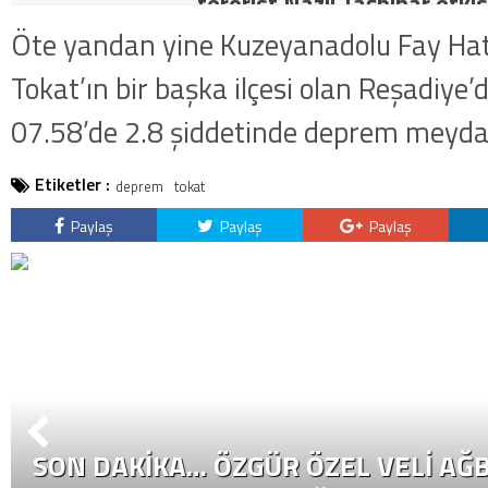
terörist Nazlı Taşpınar etkis
dakika: MİT ve TSK’dan orta
Öte yandan yine Kuzeyanadolu Fay Hatt
kategorideki terörist Nazlı 
Tokat’ın bir başka ilçesi olan Reşadiye
getirildi .
07.58’de 2.8 şiddetinde deprem meyda
Etiketler :
deprem
tokat
Paylaş
Paylaş
Paylaş
SON DAKİKA… ÖZGÜR ÖZEL VELI AĞB