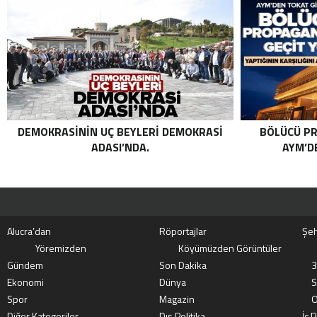
GETIRILDI SON DAKIKA: MİT VE TSK’DAN
ORTAK OPERASYON! KIRMIZI
KATEGORIDEKI TERÖRIST NAZLI
TAŞPINAR ETKISIZ HALE GETIRILDI .
DEMOKRASININ UÇ BEYLERI DEMOKRASI
BÖLÜCÜ PR
ADASI’NDA.
AYM’DE
Alucra’dan
Röportajlar
Şeh
Yöremizden
Köyümüzden Görüntüler
Gündem
Son Dakika
3
Ekonomi
Dünya
S
Spor
Magazin
O
Diğer Kategoriler
Dış Politika
İç P