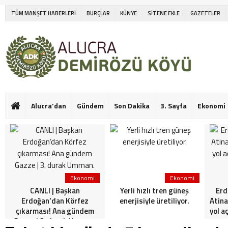
TÜM MANŞET HABERLERİ
BURÇLAR
KÜNYE
SİTENE EKLE
GAZETELER
Alucra’dan
Gündem
Son Dakika
3. Sayfa
Ekonomi
Ekonomi
Ekonomi
CANLI | Başkan
Yerli hızlı tren güneş
Erd
Erdoğan’dan Körfez
enerjisiyle üretiliyor.
Atina
çıkarması! Ana gündem
yol a
Gazze | 3. durak Umman.