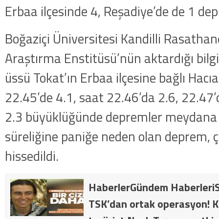
Erbaa ilçesinde 4, Reşadiye’de de 1 d
Boğaziçi Üniversitesi Kandilli Rasatha
Araştırma Enstitüsü’nün aktardığı bilg
üssü Tokat’ın Erbaa ilçesine bağlı Hacı
22.45’de 4.1, saat 22.46’da 2.6, 22.47’d
2.3 büyüklüğünde depremler meydana g
süreliğine paniğe neden olan deprem, ç
hissedildi.
HaberlerGündem HaberleriS
TSK’dan ortak operasyon! Kı