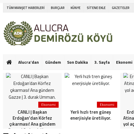
TÜM MANŞET HABERLERİ
BURÇLAR
KÜNYE
SİTENE EKLE
GAZETELER
Alucra’dan
Gündem
Son Dakika
3. Sayfa
Ekonomi
Ekonomi
Ekonomi
CANLI | Başkan
Yerli hızlı tren güneş
Erd
Erdoğan’dan Körfez
enerjisiyle üretiliyor.
Atina
çıkarması! Ana gündem
yol a
Gazze | 3. durak Umman.