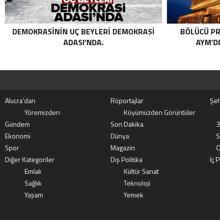
DEMOKRASININ UÇ BEYLERI DEMOKRASI
BÖLÜCÜ PR
ADASI’NDA.
AYM’DE
Alucra’dan
Röportajlar
Şeh
Yöremizden
Köyümüzden Görüntüler
Gündem
Son Dakika
3
Ekonomi
Dünya
S
Spor
Magazin
O
Diğer Kategoriler
Dış Politika
İç P
Emlak
Kültür Sanat
Sağlık
Teknoloji
Yaşam
Yemek