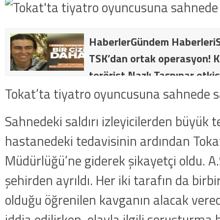
HaberlerGündem HaberleriS
TSK’dan ortak operasyon! Kı
terörist Nazlı Taşpınar etkis
dakika: MİT ve TSK’dan orta
Tokat’ta tiyatro oyuncusuna sahnede s
kategorideki terörist Nazlı 
Sahnedeki saldırı izleyicilerden büyük tep
getirildi .
hastanedeki tedavisinin ardından Toka
Müdürlüğü’ne giderek şikayetçi oldu. A.
şehirden ayrıldı. Her iki tarafın da birb
olduğu öğrenilen kavganın alacak verec
iddia edilirken, olayla ilgili soruşturma b