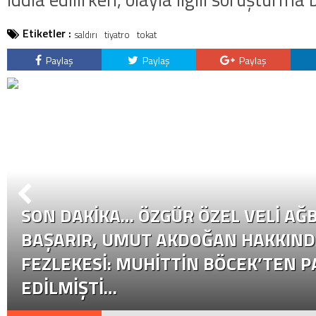
Etiketler :
saldırı
tiyatro
tokat
Paylaş
Paylaş
Paylaş
SON DAKİKA… ÖZGÜR ÖZEL VELI AĞB
BAŞARIR, UMUT AKDOĞAN HAKKIND
FEZLEKESI: MUHITTIN BÖCEK’TEN P
EDILMIŞTI…