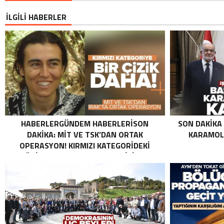
İLGİLİ HABERLER
HABERLERGÜNDEM HABERLERISON
SON DAKIKA
DAKIKA: MİT VE TSK’DAN ORTAK
KARAMOLL
OPERASYON! KIRMIZI KATEGORIDEKI
TERÖRIST NAZLI TAŞPINAR ETKISIZ HALE
GETIRILDI SON DAKIKA: MİT VE TSK’DAN
ORTAK OPERASYON! KIRMIZI
KATEGORIDEKI TERÖRIST NAZLI
TAŞPINAR ETKISIZ HALE GETIRILDI .