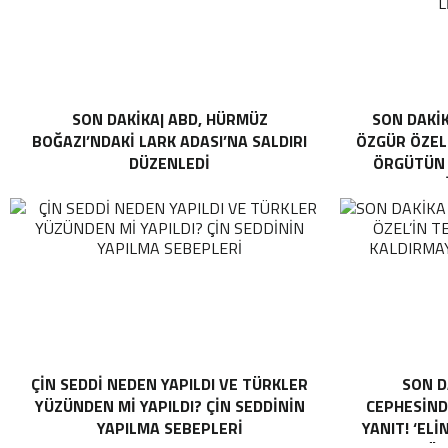
SON DAKİKA| ABD, HÜRMÜZ
SON DAKİK
BOĞAZI’NDAKI LARK ADASI’NA SALDIRI
ÖZGÜR ÖZEL 
DÜZENLEDI
ÖRGÜTÜN “
L
ÇIN SEDDI NEDEN YAPILDI VE TÜRKLER
SON D
YÜZÜNDEN MI YAPILDI? ÇIN SEDDININ
CEPHESINDE
YAPILMA SEBEPLERI
YANIT! ‘ELI