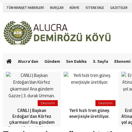
TÜM MANŞET HABERLERİ
BURÇLAR
KÜNYE
SİTENE EKLE
GAZETELER
Alucra’dan
Gündem
Son Dakika
3. Sayfa
Ekonomi
Ekonomi
Ekonomi
CANLI | Başkan
Yerli hızlı tren güneş
Erd
Erdoğan’dan Körfez
enerjisiyle üretiliyor.
Atina
çıkarması! Ana gündem
yol a
Gazze | 3. durak Umman.