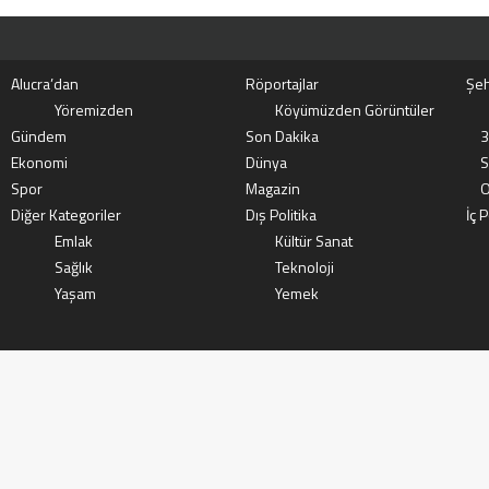
ÖP
Alucra’dan
Röportajlar
Şeh
Yöremizden
Köyümüzden Görüntüler
Gündem
Son Dakika
3
Ekonomi
Dünya
S
Spor
Magazin
O
Diğer Kategoriler
Dış Politika
İç P
Emlak
Kültür Sanat
Sağlık
Teknoloji
Yaşam
Yemek