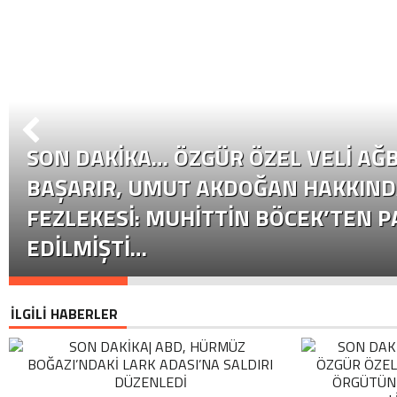
SON DAKİKA… ÖZGÜR ÖZEL VELI AĞB
BAŞARIR, UMUT AKDOĞAN HAKKIND
FEZLEKESI: MUHITTIN BÖCEK’TEN P
EDILMIŞTI…
İLGİLİ HABERLER