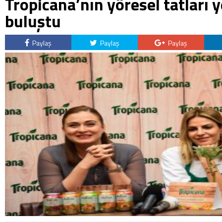
Tropicana’nın yöresel tatları y
buluştu
Paylaş
Paylaş
Paylaş