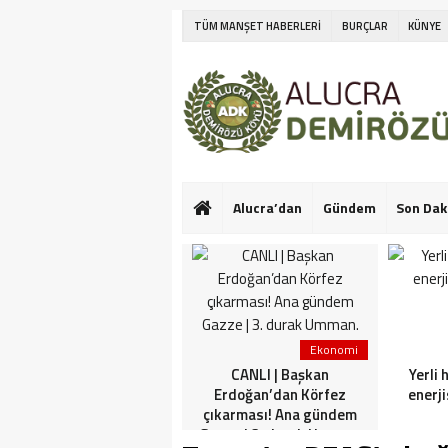
TÜM MANŞET HABERLERİ
BURÇLAR
KÜNYE
Alucra’dan
Gündem
Son Dak
Ekonomi
Ekonomi
Netanyahu’nun Türk
CANLI | Başkan
Yerli 
askeri korkusu! İlk kez
Erdoğan’dan Körfez
enerji
konuştu: Bu konuda güçlü
çıkarması! Ana gündem
görüşlerim var
Gazze | 3. durak Umman.