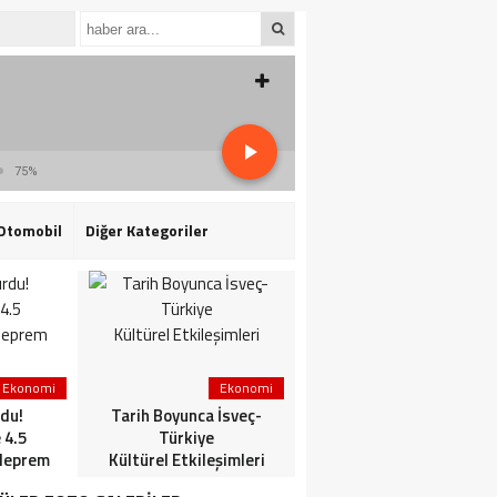
75%
Otomobil
Diğer Kategoriler
Ekonomi
Ekonomi
3. Sayfa
du!
Tarih Boyunca İsveç-
HaberlerGündem
 4.5
Türkiye
HaberleriSon dakika: Mİ
deprem
Kültürel Etkileşimleri
ve TSK’dan ortak
operasyon! Kırmızı