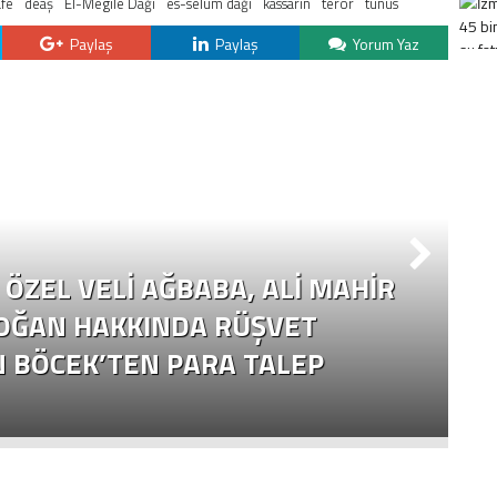
afe
deaş
El-Megile Dağı
es-selum dağı
kassarin
terör
tunus
Paylaş
Paylaş
Yorum Yaz
ÖZEL VELI AĞBABA, ALI MAHIR
OĞAN HAKKINDA RÜŞVET
N BÖCEK’TEN PARA TALEP
Ç
Y