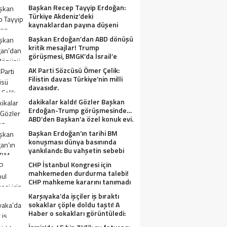
Başkan Recep Tayyip Erdoğan:
Türkiye Akdeniz’deki
kaynaklardan payına düşeni
alacak.
Başkan Erdoğan’dan ABD dönüşü
kritik mesajlar! Trump
görüşmesi, BMGK’da İsrail’e
tepkiler, Gazze ve Filistin
AK Parti Sözcüsü Ömer Çelik:
meselesi….
Filistin davası Türkiye’nin milli
davasıdır.
dakikalar kaldı! Gözler Başkan
Erdoğan-Trump görüşmesinde…
ABD’den Başkan’a özel konuk evi.
Başkan Erdoğan’ın tarihi BM
konuşması dünya basınında
yankılandı: Bu vahşetin sebebi
olabilir mi?
CHP İstanbul Kongresi için
mahkemeden durdurma talebi!
CHP mahkeme kararını tanımadı
Karşıyaka’da işçiler iş bıraktı
sokaklar çöple doldu taştı! A
Haber o sokakları görüntüledi:
Fareler cirit atıyor