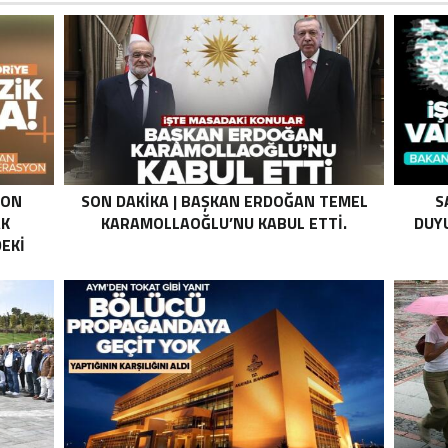
SON
SON DAKIKA | BAŞKAN ERDOĞAN TEMEL
S
AK
KARAMOLLAOĞLU’NU KABUL ETTI.
DUYU
EKI
Z HALE
K’DAN
LI
I .