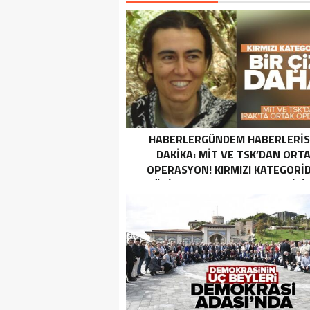
HABERLERGÜNDEM HABERLERI
DAKIKA: MİT VE TSK’DAN ORT
OPERASYON! KIRMIZI KATEGORID
TERÖRIST NAZLI TAŞPINAR ETKISI
GETIRILDI SON DAKIKA: MİT VE TS
ORTAK OPERASYON! KIRMIZI
KATEGORIDEKI TERÖRIST NAZ
TAŞPINAR ETKISIZ HALE GETIRILD