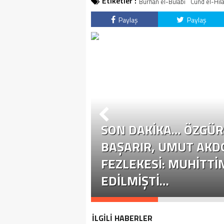
Etiketler :
Burhan el-Bulabi
Cund el-Hil
Paylaş
Paylaş
SON DAKİKA… ÖZGÜR 
ÜR ÖZEL
BAŞARIR, UMUT AKD
YASETE EHIL
FEZLEKESI: MUHITTI
EDILMIŞTI…
İLGİLİ HABERLER