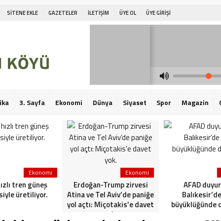
SİTENE EKLE
GAZETELER
İLETİŞİM
ÜYE OL
ÜYE GİRİŞİ
ika
3. Sayfa
Ekonomi
Dünya
Siyaset
Spor
Magazin
Ekonomi
Ekonomi
hızlı tren güneş
Erdoğan-Trump zirvesi
AFAD duyur
siyle üretiliyor.
Atina ve Tel Aviv’de paniğe
Balıkesir’de
yol açtı: Miçotakis’e davet
büyüklüğünde 
yok.