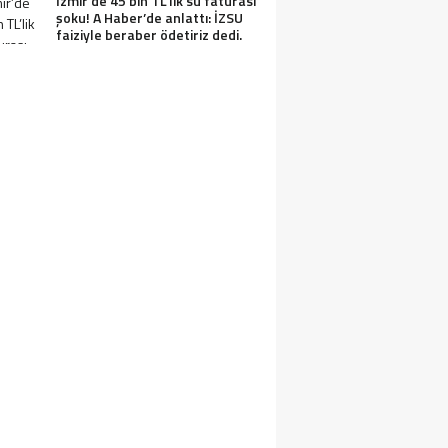
İzmir’de 45 bin TL’lik su faturası
şoku! A Haber’de anlattı: İZSU
faiziyle beraber ödetiriz dedi.
IN SEDDI NEDEN YAPILDI VE TÜRKLER 
APILDI? ÇIN SEDDININ YAPILMA SEBEPL