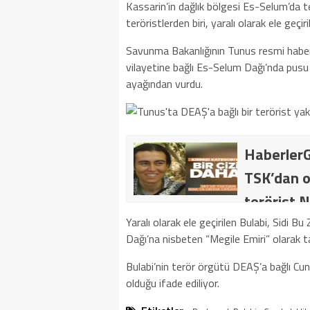
Kassarin’in dağlık bölgesi Es-Selum’da 
teröristlerden biri, yaralı olarak ele geçiril
Savunma Bakanlığının Tunus resmi haber
vilayetine bağlı Es-Selum Dağı’nda pusu k
ayağından vurdu.
HaberlerG
TSK’dan o
terörist N
dakika: M
Yaralı olarak ele geçirilen Bulabi, Sidi B
Dağı’na nisbeten “Megile Emiri” olarak ta
kategoride
Bulabi’nin terör örgütü DEAŞ’a bağlı Cund
getirildi .
olduğu ifade ediliyor.