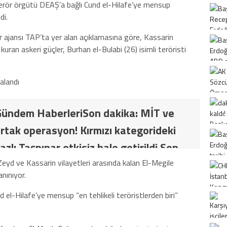
terör örgütü DEAŞ’a bağlı Cund el-Hilafe’ye mensup
di.
 ajansı TAP’ta yer alan açıklamasına göre, Kassarin
uran askeri güçler, Burhan el-Bulabi (26) isimli teröristi
ündem HaberleriSon dakika: MİT ve
rtak operasyon! Kırmızı kategorideki
azlı Taşpınar etkisiz hale getirildi Son
İT ve TSK’dan ortak operasyon! Kırmızı
u Zeyd ve Kassarin vilayetleri arasında kalan El-Megile
nınıyor.
ki terörist Nazlı Taşpınar etkisiz hale
 el-Hilafe’ye mensup “en tehlikeli teröristlerden biri”