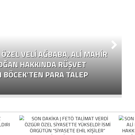
ÖZEL VELI AĞBABA, ALI MAHIR
OĞAN HAKKINDA RÜŞVET
N BÖCEK’TEN PARA TALEP
Ç
Y