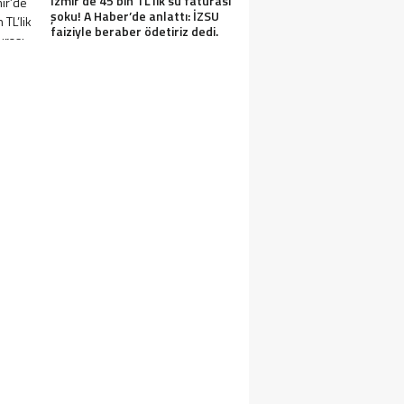
İzmir’de 45 bin TL’lik su faturası
şoku! A Haber’de anlattı: İZSU
faiziyle beraber ödetiriz dedi.