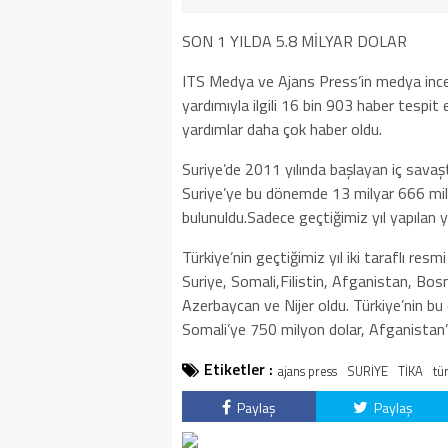
SON 1 YILDA 5.8 MİLYAR DOLAR
ITS Medya ve Ajans Press’in medya incel
yardımıyla ilgili 16 bin 903 haber tespit 
yardımlar daha çok haber oldu.
Suriye’de 2011 yılında başlayan iç savaş
Suriye’ye bu dönemde 13 milyar 666 mil
bulunuldu.Sadece geçtiğimiz yıl yapılan y
Türkiye’nin geçtiğimiz yıl iki taraflı res
Suriye, Somali,Filistin, Afganistan, Bo
Azerbaycan ve Nijer oldu. Türkiye’nin bu
Somali’ye 750 milyon dolar, Afganistan’
Etiketler :
ajans press
SURİYE
TİKA
tü
Paylaş
Paylaş