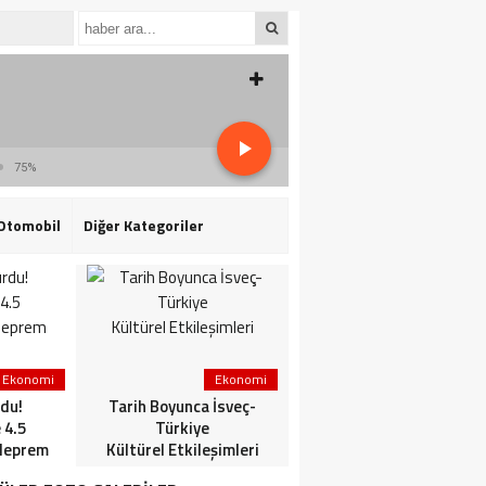
75%
Otomobil
Diğer Kategoriler
Ekonomi
Ekonomi
3. Sayfa
du!
Tarih Boyunca İsveç-
HaberlerGündem
 4.5
Türkiye
HaberleriSon dakika: Mİ
deprem
Kültürel Etkileşimleri
ve TSK’dan ortak
operasyon! Kırmızı