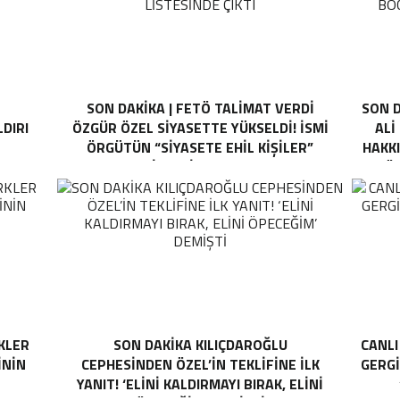
SON DAKİKA | FETÖ TALIMAT VERDI
SON D
DIRI
ÖZGÜR ÖZEL SIYASETTE YÜKSELDI! İSMI
ALI
ÖRGÜTÜN “SIYASETE EHIL KIŞILER”
HAKKI
LISTESINDE ÇIKTI
BÖC
KLER
SON DAKİKA KILIÇDAROĞLU
CANLI
ININ
CEPHESINDEN ÖZEL’IN TEKLIFINE ILK
GERGI
YANIT! ‘ELINI KALDIRMAYI BIRAK, ELINI