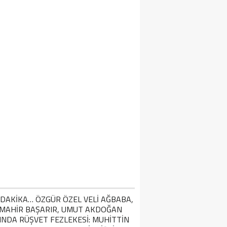
IN SEDDI NEDEN YAPILDI VE TÜRKLER 
APILDI? ÇIN SEDDININ YAPILMA SEBEPL