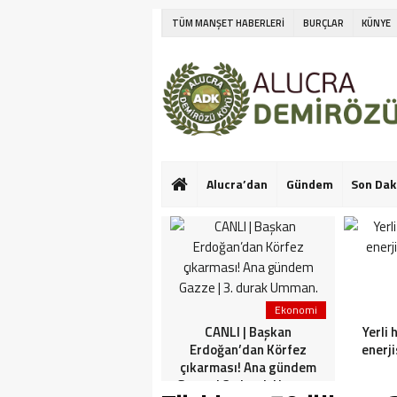
TÜM MANŞET HABERLERİ
BURÇLAR
KÜNYE
Alucra’dan
Gündem
Son Dak
Ekonomi
Ekonomi
Netanyahu’nun Türk
CANLI | Başkan
Yerli 
askeri korkusu! İlk kez
Erdoğan’dan Körfez
enerji
konuştu: Bu konuda güçlü
çıkarması! Ana gündem
görüşlerim var
Gazze | 3. durak Umman.