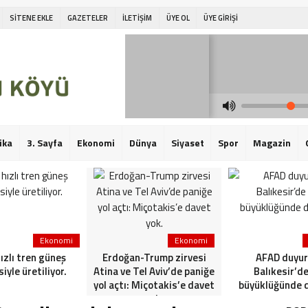
SİTENE EKLE
GAZETELER
İLETİŞİM
ÜYE OL
ÜYE GİRİŞİ
ika
3. Sayfa
Ekonomi
Dünya
Siyaset
Spor
Magazin
Ekonomi
Ekonomi
hızlı tren güneş
Erdoğan-Trump zirvesi
AFAD duyur
siyle üretiliyor.
Atina ve Tel Aviv’de paniğe
Balıkesir’de
yol açtı: Miçotakis’e davet
büyüklüğünde 
yok.