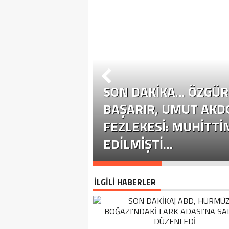
SON DAKİKA… ÖZGÜR 
ÜR ÖZEL
BAŞARIR, UMUT AKD
YASETE EHIL
FEZLEKESI: MUHITTI
EDILMIŞTI…
İLGİLİ HABERLER