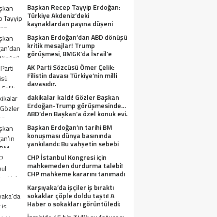
Başkan Recep Tayyip Erdoğan:
Türkiye Akdeniz’deki
kaynaklardan payına düşeni
alacak.
Başkan Erdoğan’dan ABD dönüşü
kritik mesajlar! Trump
görüşmesi, BMGK’da İsrail’e
tepkiler, Gazze ve Filistin
AK Parti Sözcüsü Ömer Çelik:
meselesi….
Filistin davası Türkiye’nin milli
davasıdır.
dakikalar kaldı! Gözler Başkan
Erdoğan-Trump görüşmesinde…
ABD’den Başkan’a özel konuk evi.
Başkan Erdoğan’ın tarihi BM
konuşması dünya basınında
yankılandı: Bu vahşetin sebebi
olabilir mi?
CHP İstanbul Kongresi için
mahkemeden durdurma talebi!
CHP mahkeme kararını tanımadı
Karşıyaka’da işçiler iş bıraktı
sokaklar çöple doldu taştı! A
Haber o sokakları görüntüledi:
Fareler cirit atıyor