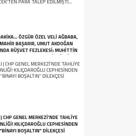
AKİKA… ÖZGÜR ÖZEL VELI AĞBABA,
 MAHIR BAŞARIR, UMUT AKDOĞAN
NDA RÜŞVET FEZLEKESI: MUHITTIN
EK’TEN PARA TALEP EDILMIŞTI…
 | CHP GENEL MERKEZI’NDE TAHLIYE
NLIĞI! KILIÇDAROĞLU CEPHESINDEN
“BINAYI BOŞALTIN” DILEKÇESI