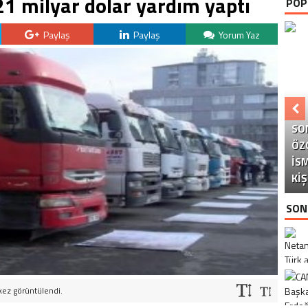
21 milyar dolar yardım yaptı
POP
Paylaş
Paylaş
Yorum Yaz
SO
ÖZ
ÇI
C
İS
YA
BO
Y
KIŞ
SON
kez görüntülendi.