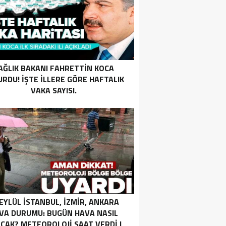
AĞLIK BAKANI FAHRETTIN KOCA
RDU! İŞTE ILLERE GÖRE HAFTALIK
VAKA SAYISI.
 EYLÜL İSTANBUL, İZMIR, ANKARA
VA DURUMU: BUGÜN HAVA NASIL
CAK? METEOROLOJI SAAT VERDI |