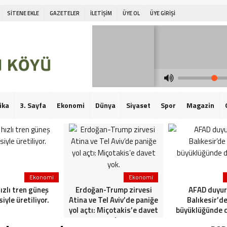
SİTENE EKLE
GAZETELER
İLETİŞİM
ÜYE OL
ÜYE GİRİŞİ
ika
3. Sayfa
Ekonomi
Dünya
Siyaset
Spor
Magazin
Ekonomi
Ekonomi
hızlı tren güneş
Erdoğan-Trump zirvesi
AFAD duyur
siyle üretiliyor.
Atina ve Tel Aviv’de paniğe
Balıkesir’de
yol açtı: Miçotakis’e davet
büyüklüğünde 
yok.