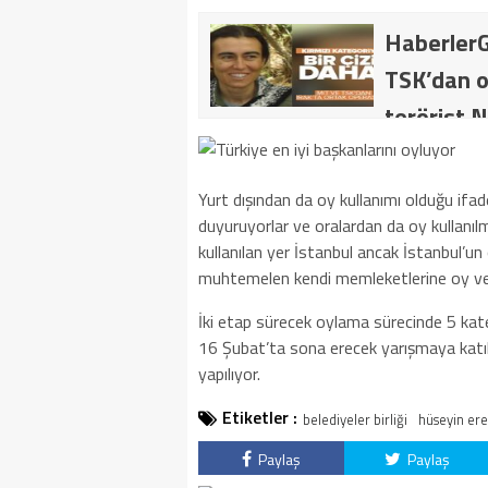
HaberlerG
TSK’dan o
terörist N
dakika: M
kategoride
Yurt dışından da oy kullanımı olduğu ifad
getirildi .
duyuruyorlar ve oralardan da oy kullanıl
kullanılan yer İstanbul ancak İstanbul’un
muhtemelen kendi memleketlerine oy ver
İki etap sürecek oylama sürecinde 5 katego
16 Şubat’ta sona erecek yarışmaya kat
yapılıyor.
Etiketler :
belediyeler birliği
hüseyin ere
Paylaş
Paylaş