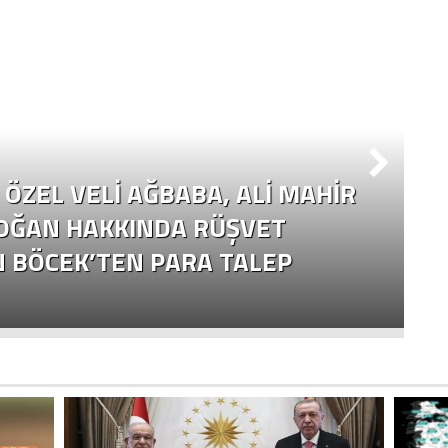
ÖZEL VELI AĞBABA, ALI MAHIR
OĞAN HAKKINDA RÜŞVET
N BÖCEK’TEN PARA TALEP
Ç
Y