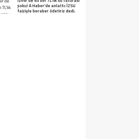
İzmir’de 45 bin TL’lik su faturası
şoku! A Haber’de anlattı: İZSU
faiziyle beraber ödetiriz dedi.