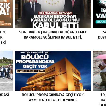
SON
SON DAKIKA | BAŞKAN ERDOĞAN TEMEL
S
AK
KARAMOLLAOĞLU’NU KABUL ETTI.
DUYU
EKI
Z HALE
K’DAN
LI
I .
KRASI
BÖLÜCÜ PROPAGANDAYA GEÇIT YOK!
19
AYM’DEN TOKAT GIBI YANIT.
HA
OLA