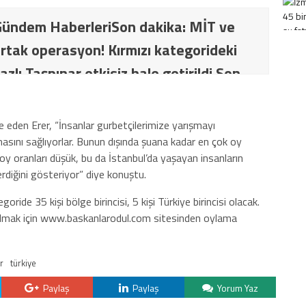
ündem HaberleriSon dakika: MİT ve
rtak operasyon! Kırmızı kategorideki
azlı Taşpınar etkisiz hale getirildi Son
İT ve TSK’dan ortak operasyon! Kırmızı
ki terörist Nazlı Taşpınar etkisiz hale
e eden Erer, “İnsanlar gurbetçilerimize yarışmayı
masını sağlıyorlar. Bunun dışında şuana kadar en çok oy
 oy oranları düşük, bu da İstanbul’da yaşayan insanların
diğini gösteriyor” diye konuştu.
ride 35 kişi bölge birincisi, 5 kişi Türkiye birincisi olacak.
ılmak için www.baskanlarodul.com sitesinden oylama
r
türkiye
Paylaş
Paylaş
Yorum Yaz