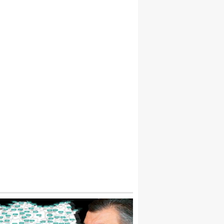
IN SEDDI NEDEN YAPILDI VE TÜRKLER 
APILDI? ÇIN SEDDININ YAPILMA SEBEPL