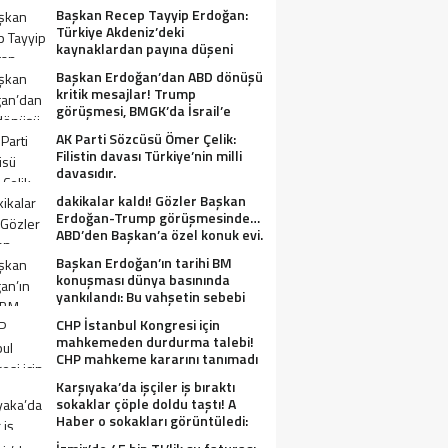
Başkan Recep Tayyip Erdoğan:
Türkiye Akdeniz’deki
kaynaklardan payına düşeni
alacak.
Başkan Erdoğan’dan ABD dönüşü
kritik mesajlar! Trump
görüşmesi, BMGK’da İsrail’e
tepkiler, Gazze ve Filistin
AK Parti Sözcüsü Ömer Çelik:
meselesi….
Filistin davası Türkiye’nin milli
davasıdır.
dakikalar kaldı! Gözler Başkan
Erdoğan-Trump görüşmesinde…
ABD’den Başkan’a özel konuk evi.
Başkan Erdoğan’ın tarihi BM
konuşması dünya basınında
yankılandı: Bu vahşetin sebebi
olabilir mi?
CHP İstanbul Kongresi için
mahkemeden durdurma talebi!
CHP mahkeme kararını tanımadı
Karşıyaka’da işçiler iş bıraktı
sokaklar çöple doldu taştı! A
Haber o sokakları görüntüledi:
Fareler cirit atıyor