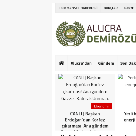
TÜM MANŞET HABERLERİ
BURÇLAR
KÜNYE
Alucra’dan
Gündem
Son Dak
Ekonomi
Ekonomi
Netanyahu’nun Türk
CANLI | Başkan
Yerli 
askeri korkusu! İlk kez
Erdoğan’dan Körfez
enerji
konuştu: Bu konuda güçlü
çıkarması! Ana gündem
görüşlerim var
Gazze | 3. durak Umman.