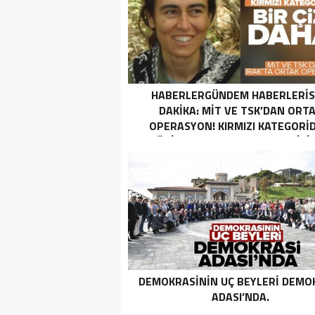
HABERLERGÜNDEM HABERLERI
DAKIKA: MİT VE TSK’DAN ORT
OPERASYON! KIRMIZI KATEGORID
TERÖRIST NAZLI TAŞPINAR ETKISI
GETIRILDI SON DAKIKA: MİT VE TS
ORTAK OPERASYON! KIRMIZI
KATEGORIDEKI TERÖRIST NAZ
TAŞPINAR ETKISIZ HALE GETIRILD
DEMOKRASININ UÇ BEYLERI DEMO
ADASI’NDA.