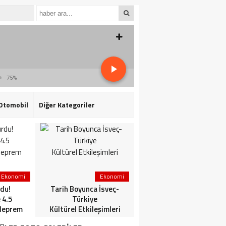
75%
Otomobil
Diğer Kategoriler
Ekonomi
Ekonomi
3. Sayfa
du!
Tarih Boyunca İsveç-
HaberlerGündem
 4.5
Türkiye
HaberleriSon dakika: Mİ
deprem
Kültürel Etkileşimleri
ve TSK’dan ortak
operasyon! Kırmızı