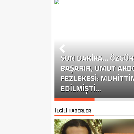
SON DAKİKA… ÖZGÜR 
ÜR ÖZEL
BAŞARIR, UMUT AKD
YASETE EHIL
FEZLEKESI: MUHITTI
EDILMIŞTI…
İLGİLİ HABERLER