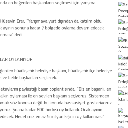
pında en beğenilen başkanların seçilmesi için yarışma
 Hüseyin Erer, “Yarışmaya yurt dışından da katılım oldu.
cak ayının sonuna kadar 7 bölgede oylama devam edecek.
anması” dedi.
LAR OYLANIYOR
ğenilen büyükşehir belediye başkanı, büyükşehir ilçe belediye
lçe ve belde başkanları seçilecek.
aylarını paylaştığı basın toplantısında, “Biz en başarılı, en
lkın oylaması ile en sevilen başkanı seçiyoruz. Sistemden
ullanmak söz konusu değil, bu konuda hassasiyet gösteriyoruz
iyoruz. Şuana kadar 800 bin kişi oy kullandı. Ocak ayının
ecek. Hedefimiz en az 5 milyon kişinin oy kullanması”