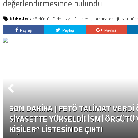
değerlendirmesinde bulundu.
Etiketler :
dördüncü
Endonezya
filipinler
jeotermal enerji
sıra
türk
Paylaş
Paylaş
Paylaş
SON DAKİKA | FETÖ TALIMAT VERDI
SIYASETTE YÜKSELDI! İSMI ÖRGÜTÜN
KIŞILER” LISTESINDE ÇIKTI