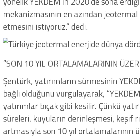
yönelik YEKDEM’in 2020’de sona erdiğin
mekanizmasının en azından jeotermal 
etmesini istiyoruz.” dedi.
“SON 10 YIL ORTALAMALARININ ÜZER
Şentürk, yatırımların sürmesinin YE
bağlı olduğunu vurgulayarak, “YEKDE
yatırımlar bıçak gibi kesilir. Çünkü yatı
süreleri, kuyuların derinleşmesi, keşif r
artmasıyla son 10 yıl ortalamalarının üz