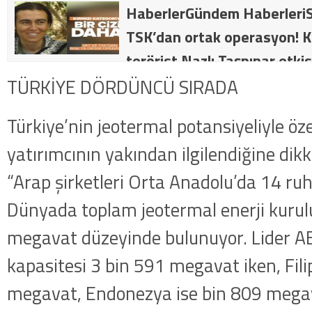
HaberlerGündem HaberleriS
TSK’dan ortak operasyon! Kı
terörist Nazlı Taşpınar etkis
dakika: MİT ve TSK’dan orta
TÜRKİYE DÖRDÜNCÜ SIRADA
kategorideki terörist Nazlı 
Türkiye’nin jeotermal potansiyeliyle özel
getirildi .
yatırımcının yakından ilgilendiğine dik
“Arap şirketleri Orta Anadolu’da 14 ruhs
Dünyada toplam jeotermal enerji kurul
megavat düzeyinde bulunuyor. Lider A
kapasitesi 3 bin 591 megavat iken, Fili
megavat, Endonezya ise bin 809 megav