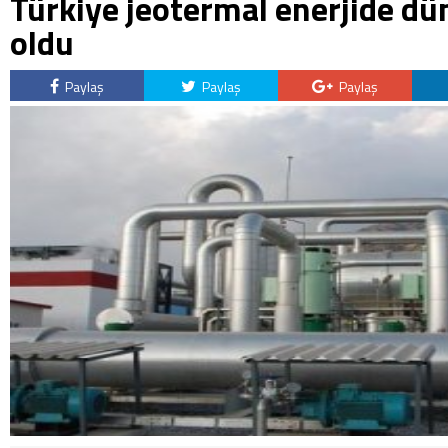
Türkiye jeotermal enerjide d
oldu
Paylaş
Paylaş
Paylaş