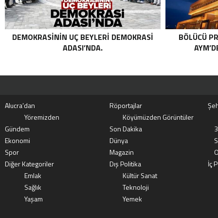
DEMOKRASININ UÇ BEYLERI DEMOKRASI
BÖLÜCÜ PR
ADASI’NDA.
AYM’DE
Alucra’dan
Röportajlar
Şeh
Yöremizden
Köyümüzden Görüntüler
Gündem
Son Dakika
3
Ekonomi
Dünya
S
Spor
Magazin
O
Diğer Kategoriler
Dış Politika
İç P
Emlak
Kültür Sanat
Sağlık
Teknoloji
Yaşam
Yemek