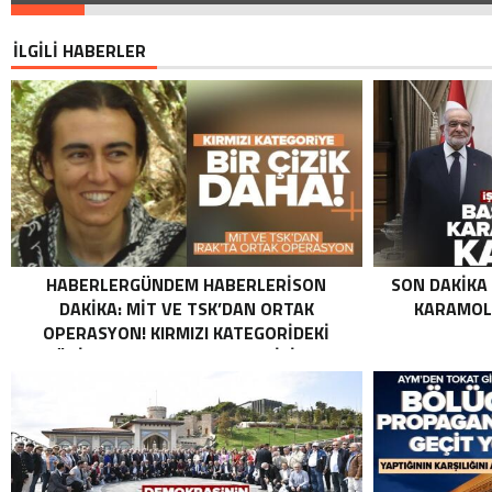
İLGİLİ HABERLER
HABERLERGÜNDEM HABERLERISON
SON DAKIKA
DAKIKA: MİT VE TSK’DAN ORTAK
KARAMOLL
OPERASYON! KIRMIZI KATEGORIDEKI
TERÖRIST NAZLI TAŞPINAR ETKISIZ HALE
GETIRILDI SON DAKIKA: MİT VE TSK’DAN
ORTAK OPERASYON! KIRMIZI
KATEGORIDEKI TERÖRIST NAZLI
TAŞPINAR ETKISIZ HALE GETIRILDI .