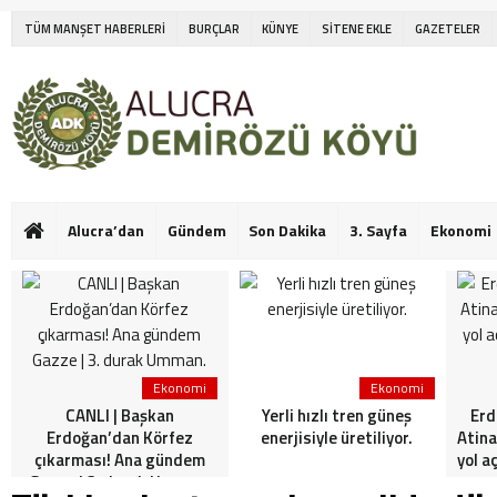
TÜM MANŞET HABERLERİ
BURÇLAR
KÜNYE
SİTENE EKLE
GAZETELER
Alucra’dan
Gündem
Son Dakika
3. Sayfa
Ekonomi
Ekonomi
Ekonomi
CANLI | Başkan
Yerli hızlı tren güneş
Erd
Erdoğan’dan Körfez
enerjisiyle üretiliyor.
Atina
çıkarması! Ana gündem
yol a
Gazze | 3. durak Umman.