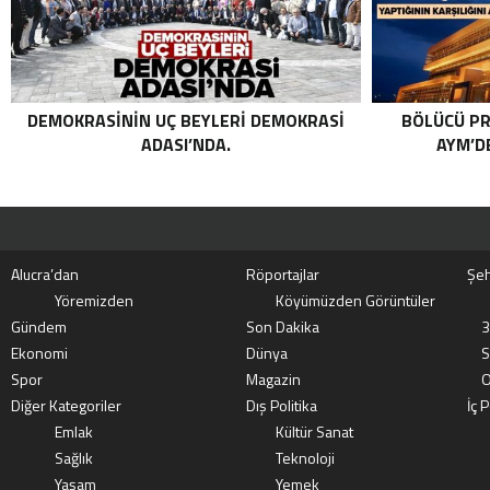
DEMOKRASININ UÇ BEYLERI DEMOKRASI
BÖLÜCÜ PR
ADASI’NDA.
AYM’DE
Alucra’dan
Röportajlar
Şeh
Yöremizden
Köyümüzden Görüntüler
Gündem
Son Dakika
3
Ekonomi
Dünya
S
Spor
Magazin
O
Diğer Kategoriler
Dış Politika
İç P
Emlak
Kültür Sanat
Sağlık
Teknoloji
Yaşam
Yemek