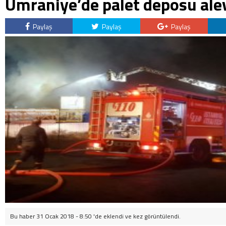
Ümraniye’de palet deposu alev
Paylaş
Paylaş
Paylaş
Bu haber 31 Ocak 2018 - 8:50 'de eklendi ve
kez görüntülendi.