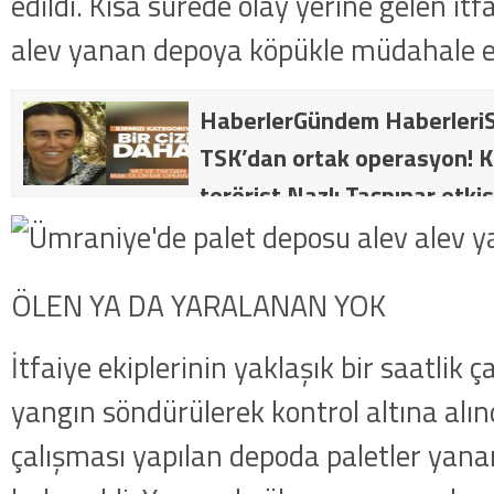
edildi. Kısa sürede olay yerine gelen itfa
alev yanan depoya köpükle müdahale et
HaberlerGündem HaberleriS
TSK’dan ortak operasyon! Kı
terörist Nazlı Taşpınar etkis
dakika: MİT ve TSK’dan orta
kategorideki terörist Nazlı 
ÖLEN YA DA YARALANAN YOK
getirildi .
İtfaiye ekiplerinin yaklaşık bir saatlik 
yangın söndürülerek kontrol altına alı
çalışması yapılan depoda paletler yana