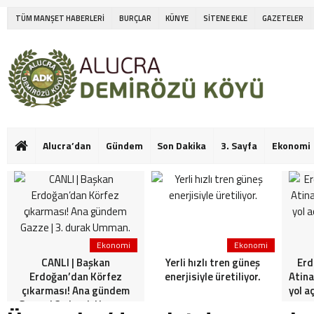
TÜM MANŞET HABERLERİ
BURÇLAR
KÜNYE
SİTENE EKLE
GAZETELER
Alucra’dan
Gündem
Son Dakika
3. Sayfa
Ekonomi
Ekonomi
Ekonomi
CANLI | Başkan
Yerli hızlı tren güneş
Erd
Erdoğan’dan Körfez
enerjisiyle üretiliyor.
Atina
çıkarması! Ana gündem
yol a
Gazze | 3. durak Umman.