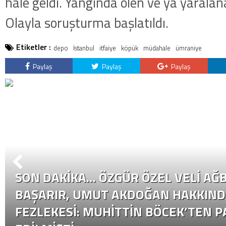
hale geldi. Yangında ölen ve ya yaralan
Olayla soruşturma başlatıldı.
Etiketler :
depo
İstanbul
itfaiye
köpük
müdahale
ümraniye
Paylaş
Paylaş
Paylaş
SON DAKİKA… ÖZGÜR ÖZEL VELI AĞB
BAŞARIR, UMUT AKDOĞAN HAKKIND
FEZLEKESI: MUHITTIN BÖCEK’TEN P