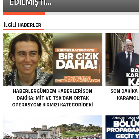
EDILMIŞTI…
İLGİLİ HABERLER
HABERLERGÜNDEM HABERLERISON
SON DAKIKA
DAKIKA: MİT VE TSK’DAN ORTAK
KARAMOLL
OPERASYON! KIRMIZI KATEGORIDEKI
TERÖRIST NAZLI TAŞPINAR ETKISIZ HALE
GETIRILDI SON DAKIKA: MİT VE TSK’DAN
ORTAK OPERASYON! KIRMIZI
KATEGORIDEKI TERÖRIST NAZLI
TAŞPINAR ETKISIZ HALE GETIRILDI .