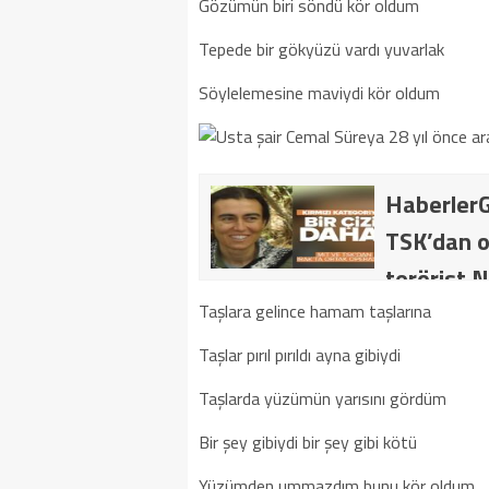
Gözümün biri söndü kör oldum
Tepede bir gökyüzü vardı yuvarlak
Söylelemesine maviydi kör oldum
HaberlerG
TSK’dan o
terörist N
dakika: M
Taşlara gelince hamam taşlarına
kategoride
Taşlar pırıl pırıldı ayna gibiydi
getirildi .
Taşlarda yüzümün yarısını gördüm
Bir şey gibiydi bir şey gibi kötü
Yüzümden ummazdım bunu kör oldum