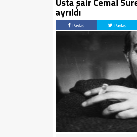
Usta şair Cemal Sür
ayrıldı
Paylaş
Paylaş