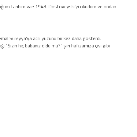
ir doğum tarihim var: 1943. Dostoveyski’yi okudum ve ondan
mal Süreyya’ya acılı yüzünü bir kez daha gösterdi.
 “Sizin hiç babanız öldü mü?” şiiri hafızamıza çivi gibi