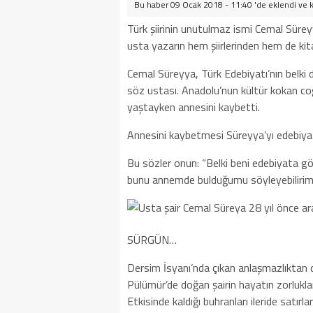
Bu haber 09 Ocak 2018 - 11:40 'de eklendi ve
Türk şiirinin unutulmaz ismi Cemal Sürey
usta yazarın hem şiirlerinden hem de kit
Cemal Süreyya, Türk Edebiyatı’nın belki 
söz ustası. Anadolu’nun kültür kokan co
yaştayken annesini kaybetti.
Annesini kaybetmesi Süreyya’yı edebiyatl
Bu sözler onun: “Belki beni edebiyata g
bunu annemde bulduğumu söyleyebilirim
SÜRGÜN…
Dersim İsyanı’nda çıkan anlaşmazlıktan d
Pülümür’de doğan şairin hayatın zorlukları
Etkisinde kaldığı buhranları ileride satır