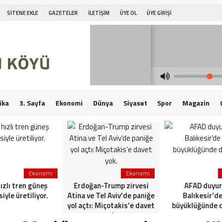
SİTENE EKLE
GAZETELER
İLETİŞİM
ÜYE OL
ÜYE GİRİŞİ
ika
3. Sayfa
Ekonomi
Dünya
Siyaset
Spor
Magazin
Ekonomi
Ekonomi
hızlı tren güneş
Erdoğan-Trump zirvesi
AFAD duyur
siyle üretiliyor.
Atina ve Tel Aviv’de paniğe
Balıkesir’de
yol açtı: Miçotakis’e davet
büyüklüğünde 
yok.