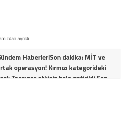
ündem HaberleriSon dakika: MİT ve
rtak operasyon! Kırmızı kategorideki
azlı Taşpınar etkisiz hale getirildi Son
İT ve TSK’dan ortak operasyon! Kırmızı
ki terörist Nazlı Taşpınar etkisiz hale