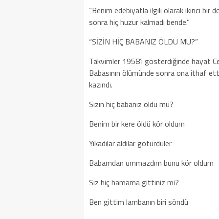
“Benim edebiyatla ilgili olarak ikinci b
sonra hiç huzur kalmadı bende.”
“SİZİN HİÇ BABANIZ ÖLDÜ MÜ?”
Takvimler 1958’i gösterdiğinde hayat Ce
Babasının ölümünde sonra ona ithaf ettiği
kazındı.
Sizin hiç babanız öldü mü?
Benim bir kere öldü kör oldum
Yıkadılar aldılar götürdüler
Babamdan ummazdım bunu kör oldum
Siz hiç hamama gittiniz mi?
Ben gittim lambanın biri söndü