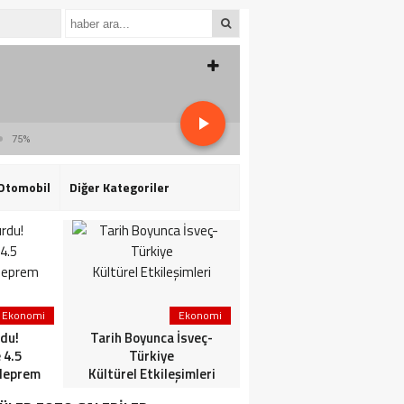
75%
Otomobil
Diğer Kategoriler
Ekonomi
Ekonomi
3. Sayfa
du!
Tarih Boyunca İsveç-
HaberlerGündem
 4.5
Türkiye
HaberleriSon dakika: Mİ
deprem
Kültürel Etkileşimleri
ve TSK’dan ortak
operasyon! Kırmızı