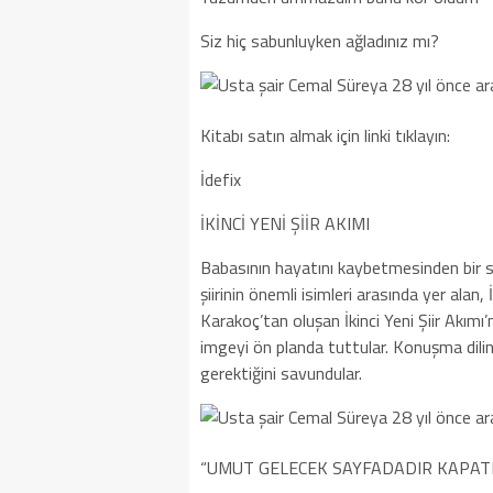
Siz hiç sabunluyken ağladınız mı?
Kitabı satın almak için linki tıklayın:
İdefix
İKİNCİ YENİ ŞİİR AKIMI
Babasının hayatını kaybetmesinden bir se
şiirinin önemli isimleri arasında yer ala
Karakoç’tan oluşan İkinci Yeni Şiir Akımı’n
imgeyi ön planda tuttular. Konuşma dilind
gerektiğini savundular.
“UMUT GELECEK SAYFADADIR KAPAT