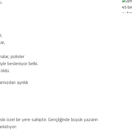
ı.
r,
ar,
lar, polisler
yle besleniyor belki.
öldü.
 özel bir yere sahiptir. Gençliğinde büyük yazarın
nlatıyor: