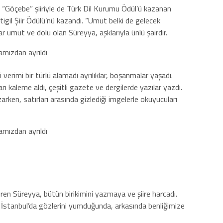
, “Göçebe” şiiriyle de Türk Dil Kurumu Ödül’ü kazanan
gil Şiir Ödülü’nü kazandı. “Umut belki de gelecek
 umut ve dolu olan Süreyya, aşklarıyla ünlü şairdir.
verimi bir türlü alamadı ayrılıklar, boşanmalar yaşadı.
 kaleme aldı, çeşitli gazete ve dergilerde yazılar yazdı.
zarken, satırları arasında gizlediği imgelerle okuyucuları
ren Süreyya, bütün birikimini yazmaya ve şiire harcadı.
İstanbul’da gözlerini yumduğunda, arkasında benliğimize