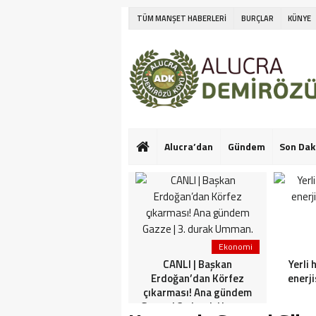
TÜM MANŞET HABERLERİ
BURÇLAR
KÜNYE
Alucra’dan
Gündem
Son Dak
Ekonomi
Ekonomi
Netanyahu’nun Türk
CANLI | Başkan
Yerli 
askeri korkusu! İlk kez
Erdoğan’dan Körfez
enerji
konuştu: Bu konuda güçlü
çıkarması! Ana gündem
görüşlerim var
Gazze | 3. durak Umman.