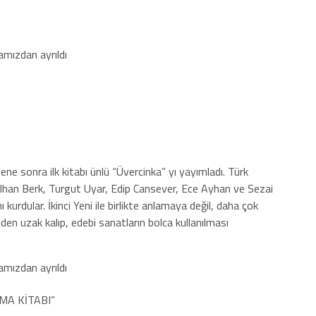
ne sonra ilk kitabı ünlü “Üvercinka” yı yayımladı. Türk
n, İlhan Berk, Turgut Uyar, Edip Cansever, Ece Ayhan ve Sezai
ı kurdular. İkinci Yeni ile birlikte anlamaya değil, daha çok
en uzak kalıp, edebi sanatların bolca kullanılması
MA KİTABI”