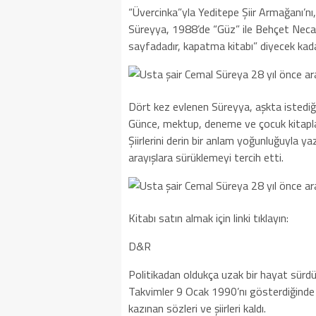
“Üvercinka”yla Yeditepe Şiir Armağanı’nı
Süreyya, 1988’de “Güz” ile Behçet Necati
sayfadadır, kapatma kitabı” diyecek kadar
Dört kez evlenen Süreyya, aşkta istediği 
Günce, mektup, deneme ve çocuk kitapları
Şiirlerini derin bir anlam yoğunluğuyla ya
arayışlara sürüklemeyi tercih etti.
Kitabı satın almak için linki tıklayın:
D&R
Politikadan oldukça uzak bir hayat sürdü
Takvimler 9 Ocak 1990’nı gösterdiğinde 
kazınan sözleri ve şiirleri kaldı.