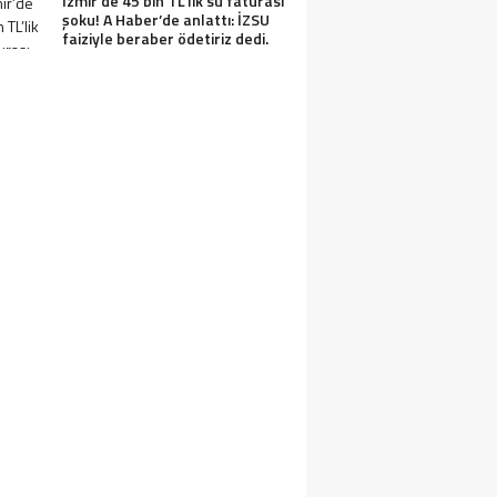
İzmir’de 45 bin TL’lik su faturası
şoku! A Haber’de anlattı: İZSU
faiziyle beraber ödetiriz dedi.