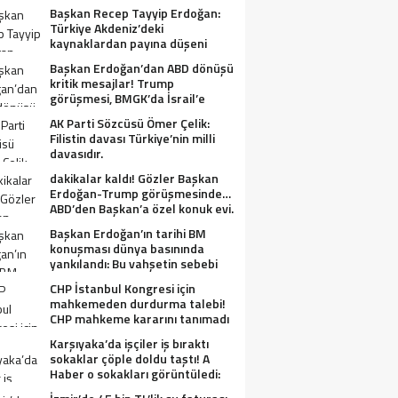
Başkan Recep Tayyip Erdoğan:
Türkiye Akdeniz’deki
kaynaklardan payına düşeni
alacak.
Başkan Erdoğan’dan ABD dönüşü
kritik mesajlar! Trump
görüşmesi, BMGK’da İsrail’e
tepkiler, Gazze ve Filistin
AK Parti Sözcüsü Ömer Çelik:
meselesi….
Filistin davası Türkiye’nin milli
davasıdır.
dakikalar kaldı! Gözler Başkan
Erdoğan-Trump görüşmesinde…
ABD’den Başkan’a özel konuk evi.
Başkan Erdoğan’ın tarihi BM
konuşması dünya basınında
yankılandı: Bu vahşetin sebebi
olabilir mi?
CHP İstanbul Kongresi için
mahkemeden durdurma talebi!
CHP mahkeme kararını tanımadı
Karşıyaka’da işçiler iş bıraktı
sokaklar çöple doldu taştı! A
Haber o sokakları görüntüledi:
Fareler cirit atıyor