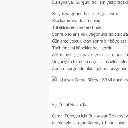
Süreyya’ya “Sürgün” adlı şiiri yazdıracakt
Bir yük vagonunda açtım gözlerimi,
Bizi kamyona doldurdular,
Tüfekli iki erin nezaretinde,
Sonra o iki erle yük vagonuna doldurdula
Günlerce yolculuktan sonra bir köye attıl
Tarih öncesi köpekler havlıyordu
Aklımdan hiç çıkmaz o yolculuk, o havlama
Duyarlığım biraz da o çocukluk izlenimleri
Annem sürgünde öldü, babam sürgünde 
Eşi Zuhal Hanım’la…
Cemal Süreyya için Rus yazar Dostoyevski
eserleriyle tanışan Süreyya, bunu şöyle a